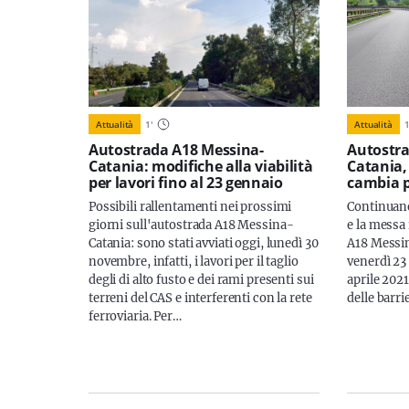
Attualità
Attualità
1
'
Autostr
Autostrada A18 Messina-
Catania, 
Catania: modifiche alla viabilità
cambia p
per lavori fino al 23 gennaio
Continuano
Possibili rallentamenti nei prossimi
e la messa 
giorni sull'autostrada A18 Messina-
A18 Messina
Catania: sono stati avviati oggi, lunedì 30
venerdì 23 
novembre, infatti, i lavori per il taglio
aprile 2021,
degli di alto fusto e dei rami presenti sui
delle barri
terreni del CAS e interferenti con la rete
ferroviaria. Per…