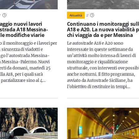
2
'
Attualità
2
'
aggio nuovi lavori
Continuano i monitoraggi sul
ostrada A18 Messina-
A18 e A20. La nuova viabilità 
le modifiche viarie
chi viaggia da e per Messina
il monitoraggio e i lavori per
Le autostrade A18 e A20 sono
 sicurezza di viadotti e
interessate in queste settimane da
ungo l'autostrada Messina-
un’attività molto intensa di lavori di
la Messina-Palermo. Nuovi
monitoraggio e riqualificazione
perti da domani, martedì 25
strutturale, con interventi ove possib
la A18, per i quali sarà
anche notturni. Il fitto programma,
parzializzare sino al 4…
avviato da Autostrade Siciliane, ha
l’obiettivo di restituire in tempi…