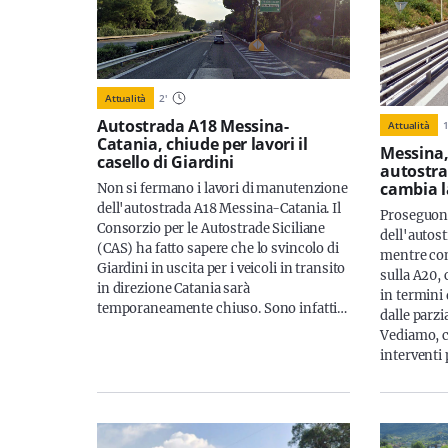
Attualità
2
'
Autostrada A18 Messina-
Attualità
Catania, chiude per lavori il
Messina,
casello di Giardini
autostra
cambia la
Non si fermano i lavori di manutenzione
dell'autostrada A18 Messina-Catania. Il
Proseguono
Consorzio per le Autostrade Siciliane
dell'autos
(CAS) ha fatto sapere che lo svincolo di
mentre con
Giardini in uscita per i veicoli in transito
sulla A20,
in direzione Catania sarà
in termini 
temporaneamente chiuso. Sono infatti…
dalle parzi
Vediamo, c
interventi 