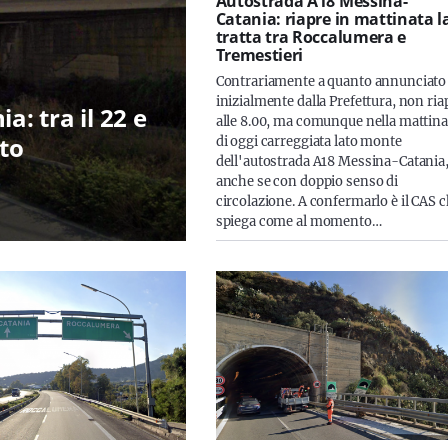
Autostrada A18 Messina-
Catania: riapre in mattinata l
tratta tra Roccalumera e
Tremestieri
Contrariamente a quanto annunciato
inizialmente dalla Prefettura, non ria
a: tra il 22 e
alle 8.00, ma comunque nella mattina
tto
di oggi carreggiata lato monte
dell'autostrada A18 Messina-Catania
anche se con doppio senso di
circolazione. A confermarlo è il CAS 
spiega come al momento…