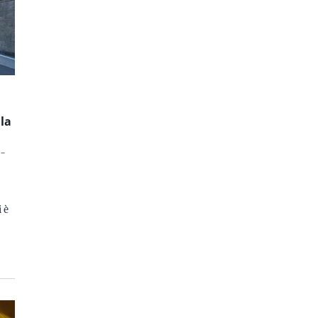
la
a-
 è