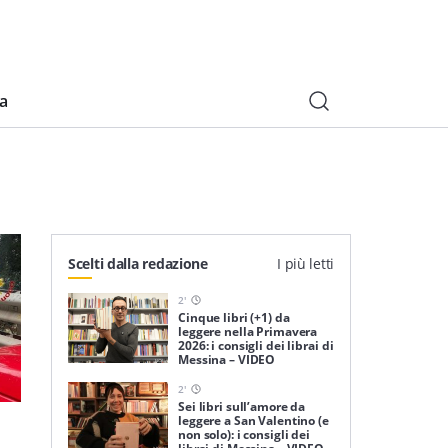
ia
Scelti dalla redazione
I più letti
2
'
Cinque libri (+1) da
leggere nella Primavera
2026: i consigli dei librai di
Messina – VIDEO
2
'
Sei libri sull’amore da
leggere a San Valentino (e
non solo): i consigli dei