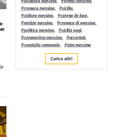
#
,
#
,
attualità messina
eventi messina
#
,
#
,
cronaca messina
sicilia
#
,
#
,
cultura messina
cateno de luca
#
,
#
,
le
notizie messina
cronaca di messina
per
#
,
#
,
politica messina
sicilia oggi
#
,
#
,
coronavirus messina
accorinti
#
,
#
consiglio comunale
atm messina
Carica altri
ile