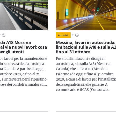
1
'
Attualità
1
'
ada A18 Messina
Messina, lavori in autostrada:
al via nuovi lavori: cosa
limitazioni sulla A18 e sulla A
er gli utenti
fino al 31 ottobre
 i lavori per la manutenzione
Possibili limitazioni e disagi in
in sicurezza dell'autostrada
autostrada, sia sulla A18 (Messina
 Catania. A partire da oggi,
Catania) che sulla A20 (Messina
ottobre 2020, e fino al 21
Palermo) da oggi e fino al 31 ottobre
 si interverrà per il ripristino
2020, a causa di lavori per l'installaz
ere e dei cordoli ammalorati.…
della segnaletica nelle gallerie. A
comunicarlo è il CAS (Consorzio…