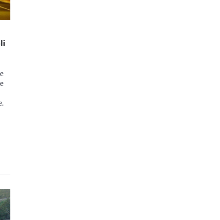
li
ie
 e
e.