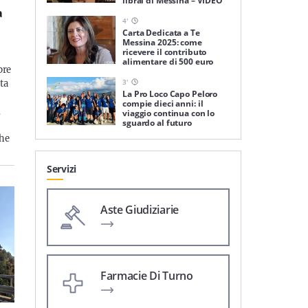
librai di Messina – VIDEO
a
4
'
Carta Dedicata a Te
Messina 2025: come
ricevere il contributo
alimentare di 500 euro
pre
3
'
ta
La Pro Loco Capo Peloro
compie dieci anni: il
,
viaggio continua con lo
sguardo al futuro
che
Servizi
Aste Giudiziarie
Farmacie Di Turno