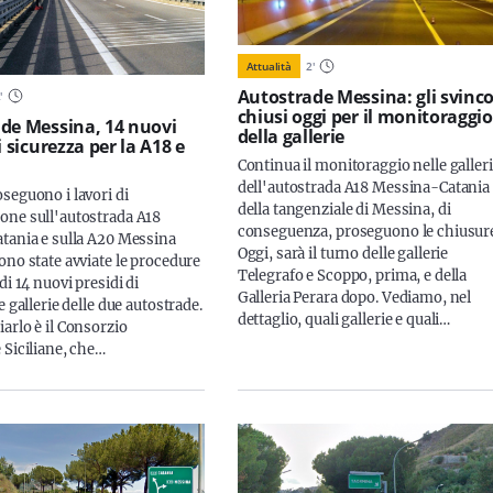
Attualità
2
'
Autostrade Messina: gli svinco
2
'
chiusi oggi per il monitoraggio
de Messina, 14 nuovi
della gallerie
i sicurezza per la A18 e
Continua il monitoraggio nelle galler
dell'autostrada A18 Messina-Catania
seguono i lavori di
della tangenziale di Messina, di
ne sull'autostrada A18
conseguenza, proseguono le chiusur
tania e sulla A20 Messina
Oggi, sarà il turno delle gallerie
ono state avviate le procedure
Telegrafo e Scoppo, prima, e della
di 14 nuovi presidi di
Galleria Perara dopo. Vediamo, nel
e gallerie delle due autostrade.
dettaglio, quali gallerie e quali…
arlo è il Consorzio
 Siciliane, che…