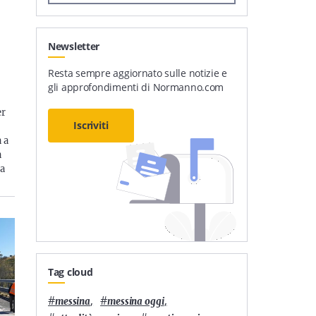
Newsletter
Resta sempre aggiornato sulle notizie e
gli approfondimenti di Normanno.com
er
Iscriviti
 a
a
ca
Tag cloud
#
,
#
,
messina
messina oggi