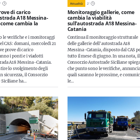
1
'
Attualità
2
'
ove di carico
Monitoraggio gallerie, come
ostrada A18 Messina-
cambia la viabilità
 come cambia la
sull’autostrada A18 Messina-
Catania
 le verifiche e i monitoraggi
Continua il monitoraggio strutturale
 del CAS: domani, mercoledì 21
delle gallerie dell'autostrada A18
ve prove di carico
Messina-Catania, disposto dal CAS p
nno i ponti e i viadotti
tutto il mese di giugno. In una nota, il
trada A18 Messina-Catania.
Consorzio Autostrade Siciliane spiega
tire lo svolgimento degli
che punto sono le verifiche, annunci
in sicurezza, il Consorzio
quali saranno le prossime, e comuni
 Siciliane ha…
le…