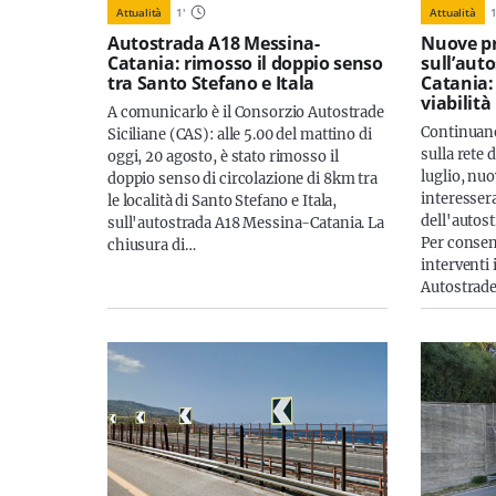
Attualità
1
'
Attualità
Autostrada A18 Messina-
Nuove pr
Catania: rimosso il doppio senso
sull’aut
tra Santo Stefano e Itala
Catania:
viabilità
A comunicarlo è il Consorzio Autostrade
Continuano
Siciliane (CAS): alle 5.00 del mattino di
sulla rete
oggi, 20 agosto, è stato rimosso il
luglio, nuo
doppio senso di circolazione di 8km tra
interessera
le località di Santo Stefano e Itala,
dell'autos
sull'autostrada A18 Messina-Catania. La
Per consen
chiusura di…
interventi 
Autostrade