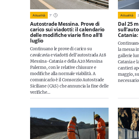
Attualità
7
'
Attualità
Autostrade Messina. Prove di
Dal 25 m
carico sui viadotti: il calendario
sull’aut
delle modifiche viarie fino all’8
Catania: 
luglio
Continuano 
Continuano le prove di carico su
la messa in
cavalcavia e viadotti dell'autostrada A18
gallerie l
Messina-Catania e della A20 Messina
Catania e 
Palermo, con le relative chiusure e
cantieri a
modifiche alla normale viabilità. A
maggio, sul
comunicarlo è il Consorzio Autostrade
necessario 
Siciliane (CAS) che annuncia la fine delle
verifiche…