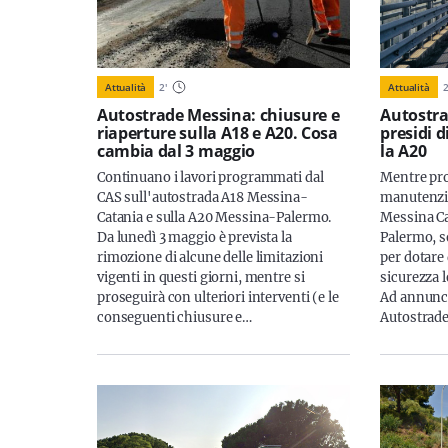
Attualità
2
'
Attualità
Autostrade Messina: chiusure e
Autostra
riaperture sulla A18 e A20. Cosa
presidi d
cambia dal 3 maggio
la A20
Continuano i lavori programmati dal
Mentre pro
CAS sull'autostrada A18 Messina-
manutenzio
Catania e sulla A20 Messina-Palermo.
Messina Ca
Da lunedì 3 maggio è prevista la
Palermo, s
rimozione di alcune delle limitazioni
per dotare 
vigenti in questi giorni, mentre si
sicurezza l
proseguirà con ulteriori interventi (e le
Ad annunci
conseguenti chiusure e…
Autostrade