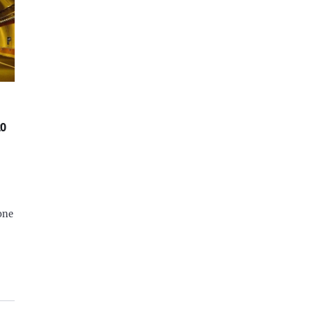
20
ione