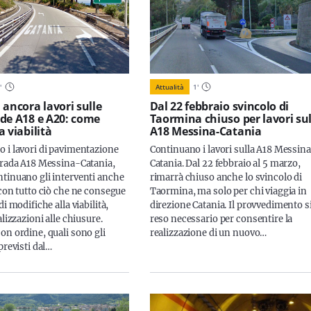
1
'
Attualità
1
'
 ancora lavori sulle
Dal 22 febbraio svincolo di
de A18 e A20: come
Taormina chiuso per lavori sul
 viabilità
A18 Messina-Catania
 i lavori di pavimentazione
Continuano i lavori sulla A18 Messin
trada A18 Messina-Catania,
Catania. Dal 22 febbraio al 5 marzo,
tinuano gli interventi anche
rimarrà chiuso anche lo svincolo di
 con tutto ciò che ne consegue
Taormina, ma solo per chi viaggia in
di modifiche alla viabilità,
direzione Catania. Il provvedimento si
alizzazioni alle chiusure.
reso necessario per consentire la
on ordine, quali sono gli
realizzazione di un nuovo…
previsti dal…