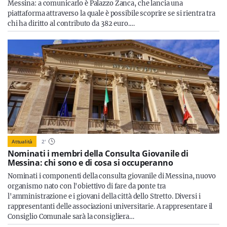
Messina: a comunicarlo è Palazzo Zanca, che lancia una
piattaforma attraverso la quale è possibile scoprire se si rientra tra
chi ha diritto al contributo da 382 euro.…
Attualità
2
'
Nominati i membri della Consulta Giovanile di
Messina: chi sono e di cosa si occuperanno
Nominati i componenti della consulta giovanile di Messina, nuovo
organismo nato con l'obiettivo di fare da ponte tra
l'amministrazione e i giovani della città dello Stretto. Diversi i
rappresentanti delle associazioni universitarie. A rappresentare il
Consiglio Comunale sarà la consigliera…