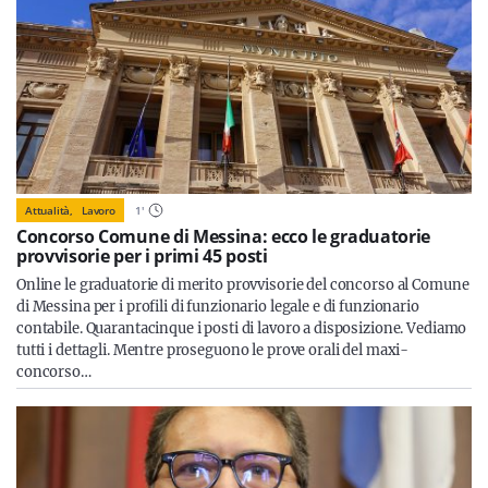
Attualità,
Lavoro
1
'
Concorso Comune di Messina: ecco le graduatorie
provvisorie per i primi 45 posti
Online le graduatorie di merito provvisorie del concorso al Comune
di Messina per i profili di funzionario legale e di funzionario
contabile. Quarantacinque i posti di lavoro a disposizione. Vediamo
tutti i dettagli. Mentre proseguono le prove orali del maxi-
concorso…