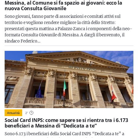
Messina, al Comune si fa spazio ai giovani: ecco la
nuova Consulta Giovanile
Sono giovani, fanno parte di associazioni e comitati attivi sul
territorio e vogliono rendere migliore la città dello Stretto:
presentati questa mattina a Palazzo Zanca i componenti della neo-
formata Consulta Giovanile di Messina. A dargli il benvenuto, il
sindaco Federico…
Attualità
2
'
Social Card INPS: come sapere se si rientra tra i 6.173
beneficiari a Messina di “Dedicata a te”
Sono 6.173 i beneficiari della Social Card INPS “Dedicata a te” a