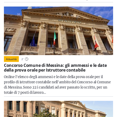
Attualità
2
'
Concorso Comune di Messina: gli ammessi e le date
della prova orale per Istruttore contabile
Online l'elenco degli ammessi e le date della prova orale per il
profilo di istruttore contabile nell'ambito del Concorso al Comune
di Messina. Sono 22 i candidati ad aver passato lo scritto, per un
totale di 7 posti di lavoro…