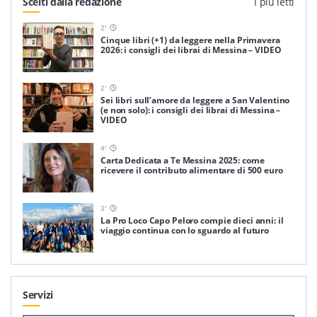
Scelti dalla redazione
I più letti
2
'
Cinque libri (+1) da leggere nella Primavera
2026: i consigli dei librai di Messina – VIDEO
2
'
Sei libri sull’amore da leggere a San Valentino
(e non solo): i consigli dei librai di Messina –
VIDEO
4
'
Carta Dedicata a Te Messina 2025: come
ricevere il contributo alimentare di 500 euro
3
'
La Pro Loco Capo Peloro compie dieci anni: il
viaggio continua con lo sguardo al futuro
Servizi