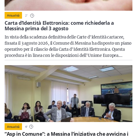
Sicilia
2
'
Attualità
Carta d’Identità Elettronica: come richiederla a
Messina prima del 3 agosto
Servizi
In vista della scadenza definitiva delle Carte d'Identità cartacee,
fissata il 3 agosto 2026, il Comune di Messina ha disposto un piano
operativo per il rilascio della Carta d'Identità Elettronica. Questa
procedura è in linea con le disposizioni dell'Unione Europea.…
Resta sempre aggiornato con le ultime news, iscriviti alla
nostra newsletter
Iscriviti
Attualità
4
'
“Asp in Comune”: a Messina l’iniziativa che avvicina i