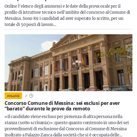
Online l'elenco degli ammessi e le date della prova orale per il
profilo di istruttore tecnico nell'ambito del concorso al Comune di
Messina. Sono 89 i candidati ad aver superato lo scritto, per un
totale di 50 posti di lavoro…
Attualità
2
'
Concorso Comune di Messina: sei esclusi per aver
“barato” durante le prove da remoto
«Il candidato viene escluso per presenza di altra persona nella
stanza (sotto scrivania)»: questo quanto contenuto in uno dei sei
provvedimenti di esclusione dal Concorso al Comune di Messina
inoltrato a Palazzo Zanca dalla società che si è occupata delle…