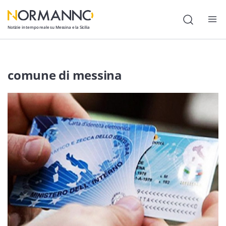
Notizie in tempo reale su Messina e la Sicilia
Attualità
comune di messina
Cronaca
Politica
Cultura
Lavoro
Società
Economia
Sport