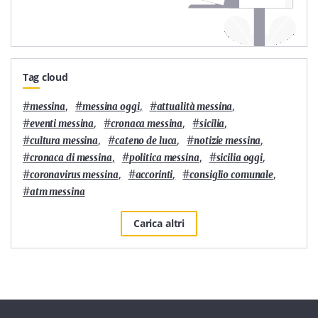
Tag cloud
#
,
#
,
#
,
messina
messina oggi
attualità messina
#
,
#
,
#
,
eventi messina
cronaca messina
sicilia
#
,
#
,
#
,
cultura messina
cateno de luca
notizie messina
#
,
#
,
#
,
cronaca di messina
politica messina
sicilia oggi
#
,
#
,
#
,
coronavirus messina
accorinti
consiglio comunale
#
atm messina
Carica altri