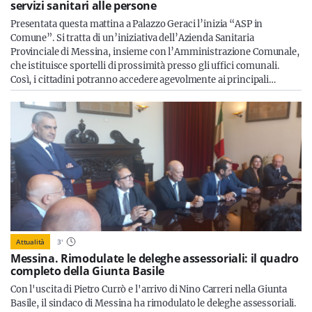
servizi sanitari alle persone
Presentata questa mattina a Palazzo Geraci l’inizia “ASP in
Comune”. Si tratta di un’iniziativa dell’Azienda Sanitaria
Provinciale di Messina, insieme con l’Amministrazione Comunale,
che istituisce sportelli di prossimità presso gli uffici comunali.
Così, i cittadini potranno accedere agevolmente ai principali…
Attualità
3
'
Messina. Rimodulate le deleghe assessoriali: il quadro
completo della Giunta Basile
Con l'uscita di Pietro Currò e l'arrivo di Nino Carreri nella Giunta
Basile, il sindaco di Messina ha rimodulato le deleghe assessoriali.