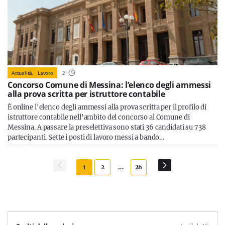
Attualità,
Lavoro
2
'
Concorso Comune di Messina: l’elenco degli ammessi
alla prova scritta per istruttore contabile
È online l'elenco degli ammessi alla prova scritta per il profilo di
istruttore contabile nell'ambito del concorso al Comune di
Messina. A passare la preselettiva sono stati 36 candidati su 738
partecipanti. Sette i posti di lavoro messi a bando…
1
2
…
26