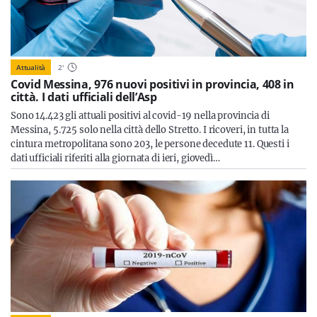
Attualità
2
'
Covid Messina, 976 nuovi positivi in provincia, 408 in
città. I dati ufficiali dell’Asp
Sono 14.423 gli attuali positivi al covid-19 nella provincia di
Messina, 5.725 solo nella città dello Stretto. I ricoveri, in tutta la
cintura metropolitana sono 203, le persone decedute 11. Questi i
dati ufficiali riferiti alla giornata di ieri, giovedì…