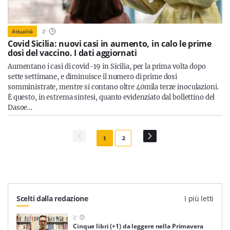
Attualità
2
'
Covid Sicilia: nuovi casi in aumento, in calo le prime
dosi del vaccino. I dati aggiornati
Aumentano i casi di covid-19 in Sicilia, per la prima volta dopo
sette settimane, e diminuisce il numero di prime dosi
somministrate, mentre si contano oltre 40mila terze inoculazioni.
È questo, in estrema sintesi, quanto evidenziato dal bollettino del
Dasoe…
1
2
Scelti dalla redazione
I più letti
2
'
Cinque libri (+1) da leggere nella Primavera