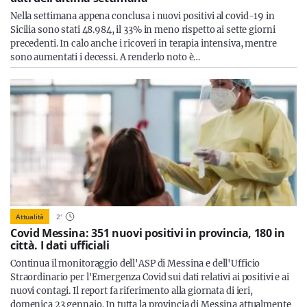
Nella settimana appena conclusa i nuovi positivi al covid-19 in
Sicilia sono stati 48.984, il 33% in meno rispetto ai sette giorni
precedenti. In calo anche i ricoveri in terapia intensiva, mentre
sono aumentati i decessi. A renderlo noto è…
Attualità
2
'
Covid Messina: 351 nuovi positivi in provincia, 180 in
città. I dati ufficiali
Continua il monitoraggio dell'ASP di Messina e dell'Ufficio
Straordinario per l'Emergenza Covid sui dati relativi ai positivi e ai
nuovi contagi. Il report fa riferimento alla giornata di ieri,
domenica 23 gennaio. In tutta la provincia di Messina attualmente