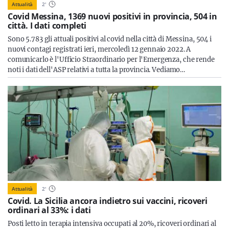
Attualità
2
'
Covid Messina, 1369 nuovi positivi in provincia, 504 in
città. I dati completi
Sono 5.783 gli attuali positivi al covid nella città di Messina, 504 i
nuovi contagi registrati ieri, mercoledì 12 gennaio 2022. A
comunicarlo è l'Ufficio Straordinario per l'Emergenza, che rende
noti i dati dell'ASP relativi a tutta la provincia. Vediamo…
Attualità
2
'
Covid. La Sicilia ancora indietro sui vaccini, ricoveri
ordinari al 33%: i dati
Posti letto in terapia intensiva occupati al 20%, ricoveri ordinari al