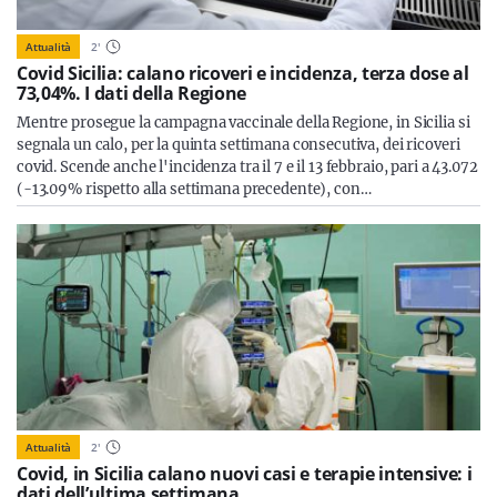
Attualità
2
'
Covid Sicilia: calano ricoveri e incidenza, terza dose al
73,04%. I dati della Regione
Mentre prosegue la campagna vaccinale della Regione, in Sicilia si
segnala un calo, per la quinta settimana consecutiva, dei ricoveri
covid. Scende anche l'incidenza tra il 7 e il 13 febbraio, pari a 43.072
(-13.09% rispetto alla settimana precedente), con…
Attualità
2
'
Covid, in Sicilia calano nuovi casi e terapie intensive: i
dati dell’ultima settimana