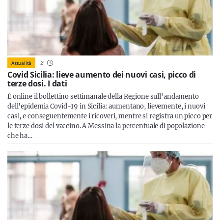
Attualità
2
'
Covid Sicilia: lieve aumento dei nuovi casi, picco di
terze dosi. I dati
È online il bollettino settimanale della Regione sull'andamento
dell'epidemia Covid-19 in Sicilia: aumentano, lievemente, i nuovi
casi, e conseguentemente i ricoveri, mentre si registra un picco per
le terze dosi del vaccino. A Messina la percentuale di popolazione
che ha…