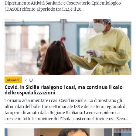
Dipartimento Attività Sanitarie e Osservatorio Epidemiologico
(DASOE) riferito al periodo tra il 14 e il 20…
Attualità
2
'
Covid. In Sicilia risalgono i casi, ma continua il calo
delle ospedalizzazioni
Tornano ad aumentare i casi Covid in Sicilia. Lo dimostrano gli
ultimi dati del bollettino settimanale ISS e dei sistemi regionali di
tamponi diramato dalla Regione Siciliana. La curva epidemica
cresce in tutte le province dell'Isola, così come l'incidenza. Ecco…