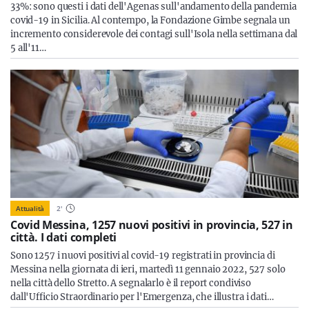
33%: sono questi i dati dell'Agenas sull'andamento della pandemia
covid-19 in Sicilia. Al contempo, la Fondazione Gimbe segnala un
incremento considerevole dei contagi sull'Isola nella settimana dal
5 all'11…
Attualità
2
'
Covid Messina, 1257 nuovi positivi in provincia, 527 in
città. I dati completi
Sono 1257 i nuovi positivi al covid-19 registrati in provincia di
Messina nella giornata di ieri, martedì 11 gennaio 2022, 527 solo
nella città dello Stretto. A segnalarlo è il report condiviso
dall'Ufficio Straordinario per l'Emergenza, che illustra i dati…