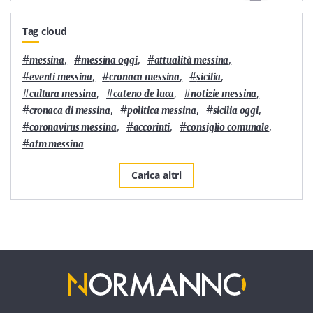
Tag cloud
#
,
#
,
#
,
messina
messina oggi
attualità messina
#
,
#
,
#
,
eventi messina
cronaca messina
sicilia
#
,
#
,
#
,
cultura messina
cateno de luca
notizie messina
#
,
#
,
#
,
cronaca di messina
politica messina
sicilia oggi
#
,
#
,
#
,
coronavirus messina
accorinti
consiglio comunale
#
atm messina
Carica altri