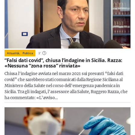
Attualità,
Politica
3
'
“Falsi dati covid”, chiusa l’indagine in Sicilia. Razza:
«Nessuna “zona rossa” rinviata»
Chiusa l'indagine avviata nel marzo 2021 sui presunti “falsi dati
covid” che sarebbero stati comunicati dalla Regione Siciliana al
Ministero della Salute nel corso dell'emergenza pandemica in
Sicilia. Tra gli indagati, l'assessore alla Salute, Ruggero Razza, che
ha commentato: «L'avviso…