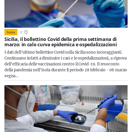
Sicilia
2
'
Sicilia, il bollettino Covid della prima settimana di
marzo: in calo curva epidemica e ospedalizzazioni
I dati dell'ultimo bollettino Covid sulla Sicilia sono incoraggianti.
Continuano infatti a diminuire i casi e le ospedalizzazioni, a riprova
dell'efficacia delle vaccinazioni contro il Covid-19. Il resoconto
della pandemia nell'Isola durante il periodo 28 febbraio - 06 marzo
segna…