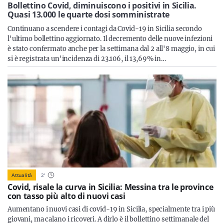
Sicilia
Bollettino Covid, diminuiscono i positivi in Sicilia.
Quasi 13.000 le quarte dosi somministrate
Continuano a scendere i contagi da Covid-19 in Sicilia secondo
l'ultimo bollettino aggiornato. Il decremento delle nuove infezioni
è stato confermato anche per la settimana dal 2 all'8 maggio, in cui
Servizi
si è registrata un'incidenza di 23.106, il 13,69% in…
Resta sempre aggiornato con le ultime news, iscriviti alla
nostra newsletter
Iscriviti
Attualità
2
'
Covid, risale la curva in Sicilia: Messina tra le province
con tasso più alto di nuovi casi
Aumentano i nuovi casi di covid-19 in Sicilia, specialmente tra i più
giovani, ma calano i ricoveri. A dirlo è il bollettino settimanale del