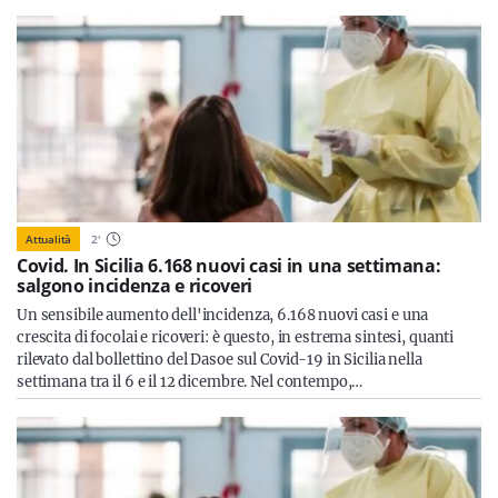
Attualità
2
'
Covid. In Sicilia 6.168 nuovi casi in una settimana:
salgono incidenza e ricoveri
Un sensibile aumento dell'incidenza, 6.168 nuovi casi e una
crescita di focolai e ricoveri: è questo, in estrema sintesi, quanti
rilevato dal bollettino del Dasoe sul Covid-19 in Sicilia nella
settimana tra il 6 e il 12 dicembre. Nel contempo,…