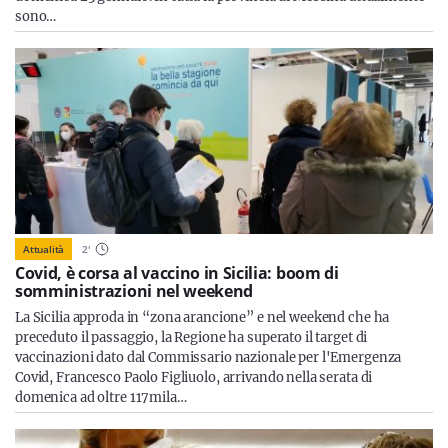
sono…
Attualità
2
'
Covid, è corsa al vaccino in Sicilia: boom di
somministrazioni nel weekend
La Sicilia approda in “zona arancione” e nel weekend che ha
preceduto il passaggio, la Regione ha superato il target di
vaccinazioni dato dal Commissario nazionale per l'Emergenza
Covid, Francesco Paolo Figliuolo, arrivando nella serata di
domenica ad oltre 117mila…