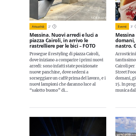
Attualità
2
'
Eventi
3
'
Messina. Nuovi arredi e luci a
Messina 
piazza Cairoli, in arrivo le
domani, 1
rastrelliere per le bici – FOTO
nastro. 
Prosegue il restyling di piazza Cairoli,
Arrosticini,
dove iniziano a comparire i primi nuovi
tantissimo 
arredi: sono infatti state posizionate
Cairoli pe
nuove panchine, dove sedersi a
Street Foo
sorseggiare un caffè prima del lavoro, e i
domani, gi
nuovi lampioni che daranno luce al
15. In pr
“salotto buono” di…
musica dal