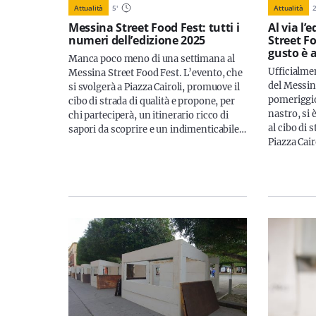
Attualità
5
'
Attualità
Messina Street Food Fest: tutti i
Al via l’
numeri dell’edizione 2025
Street F
gusto è a
Manca poco meno di una settimana al
Ufficialmen
Messina Street Food Fest. L’evento, che
del Messin
si svolgerà a Piazza Cairoli, promuove il
pomeriggio
cibo di strada di qualità e propone, per
nastro, si 
chi parteciperà, un itinerario ricco di
al cibo di 
sapori da scoprire e un indimenticabile…
Piazza Cai