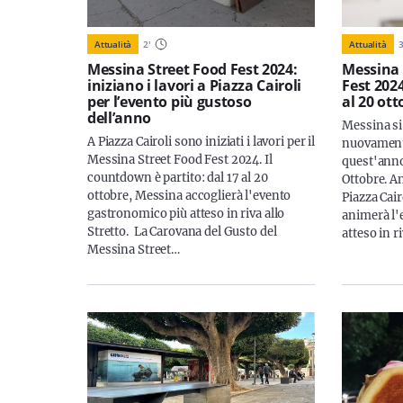
Attualità
2
'
Attualità
Messina Street Food Fest 2024:
Messina 
iniziano i lavori a Piazza Cairoli
Fest 2024
per l’evento più gustoso
al 20 ott
dell’anno
Messina si
A Piazza Cairoli sono iniziati i lavori per il
nuovamente
Messina Street Food Fest 2024. Il
quest'anno 
countdown è partito: dal 17 al 20
Ottobre. A
ottobre, Messina accoglierà l'evento
Piazza Cairo
gastronomico più atteso in riva allo
animerà l'
Stretto. La Carovana del Gusto del
atteso in r
Messina Street…