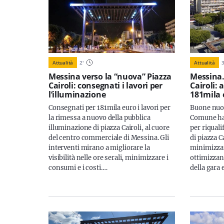
Attualità
2
'
Attualità
Messina verso la “nuova” Piazza
Messina.
Cairoli: consegnati i lavori per
Cairoli: 
l’illuminazione
181mila 
Consegnati per 181mila euro i lavori per
Buone nuove
la rimessa a nuovo della pubblica
Comune ha 
illuminazione di piazza Cairoli, al cuore
per riquali
del centro commerciale di Messina. Gli
di piazza C
interventi mirano a migliorare la
minimizzan
visibilità nelle ore serali, minimizzare i
ottimizzand
consumi e i costi.…
della gara 