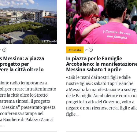
2
'
Attualità
2
'
s Messina: a piazza
In piazza per le Famiglie
l progetto per
Arcobaleno: la manifestazione
e la città oltre lo
Messina sabato 1 aprile
«Giù le mani dai nostri figli e dalle
ione radio temporanea a
nostre figlie»: sabato 1 aprile anche
oli per creare intrattenimento
a Messina la manifestazione a soste
e la città oltre lo Stretto:
delle Famiglie Arcobaleno e contro «i
estrema sintesi, il progetto
progetto in atto del Governo, volto a
 Messina” presentato questa
negare e non riconoscere ai figli e all
 conferenza stampa nel
figlie…
la Bandiere di Palazzo Zanca
to…