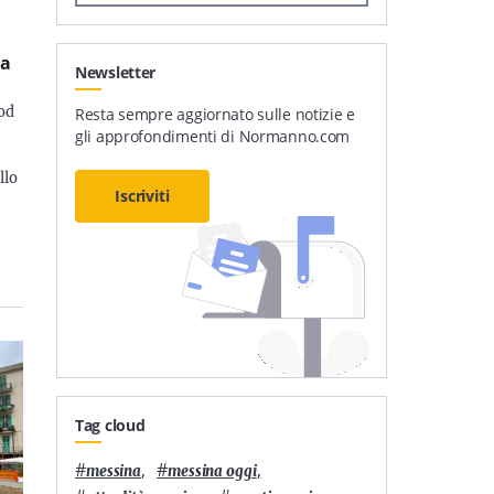
:
da
Newsletter
ood
Resta sempre aggiornato sulle notizie e
gli approfondimenti di Normanno.com
l
llo
Iscriviti
Tag cloud
#
,
#
,
messina
messina oggi