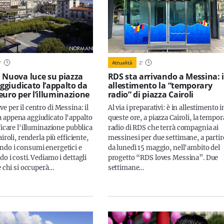
3
'
Attualità
2
'
 Nuova luce su piazza
RDS sta arrivando a Messina: 
aggiudicato l’appalto da
allestimento la “temporary
euro per l’illuminazione
radio” di piazza Cairoli
 per il centro di Messina: il
Al via i preparativi: è in allestimento i
appena aggiudicato l'appalto
queste ore, a piazza Cairoli, la tempor
ficare l'illuminazione pubblica
radio di RDS che terrà compagnia ai
airoli, renderla più efficiente,
messinesi per due settimane, a partir
do i consumi energetici e
da lunedì 15 maggio, nell'ambito del
o i costi. Vediamo i dettagli
progetto “RDS loves Messina”. Due
e chi si occuperà…
settimane…