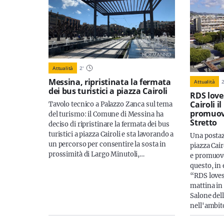
Attualità
2
'
Messina, ripristinata la fermata
Attualità
dei bus turistici a piazza Cairoli
RDS love
Cairoli i
Tavolo tecnico a Palazzo Zanca sul tema
promuover
del turismo: il Comune di Messina ha
Stretto
deciso di ripristinare la fermata dei bus
turistici a piazza Cairoli e sta lavorando a
Una postaz
un percorso per consentire la sosta in
piazza Cair
prossimità di Largo Minutoli,…
e promuover
questo, in 
“RDS loves
mattina in
Salone del
nell'ambi