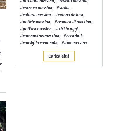
#
,
#
,
attualità messina
eventi messina
#
,
#
,
cronaca messina
sicilia
#
,
#
,
cultura messina
cateno de luca
#
,
#
,
notizie messina
cronaca di messina
#
,
#
,
politica messina
sicilia oggi
#
,
#
,
coronavirus messina
accorinti
a
#
,
#
consiglio comunale
atm messina
3:
Carica altri
e
he
…