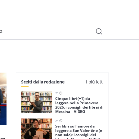
ia
Scelti dalla redazione
I più letti
2
'
Cinque libri (+1) da
leggere nella Primavera
2026: i consigli dei librai di
Messina – VIDEO
2
'
Sei libri sull’amore da
leggere a San Valentino (e
non solo): i consigli dei