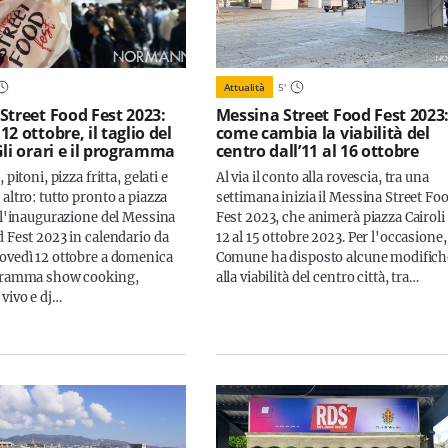
Attualità
5
'
Street Food Fest 2023:
Messina Street Food Fest 2023
2 ottobre, il taglio del
come cambia la viabilità del
Gli orari e il programma
centro dall’11 al 16 ottobre
 pitoni, pizza fritta, gelati e
Al via il conto alla rovescia, tra una
altro: tutto pronto a piazza
settimana inizia il Messina Street Fo
r l'inaugurazione del Messina
Fest 2023, che animerà piazza Cairoli 
d Fest 2023 in calendario da
12 al 15 ottobre 2023. Per l'occasione, 
ovedì 12 ottobre a domenica
Comune ha disposto alcune modifich
ogramma show cooking,
alla viabilità del centro città, tra…
 vivo e dj…