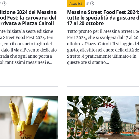
2
'
Attualità
8
'
edizione 2024 del Messina
Messina Street Food Fest 2024
ood Fest: la carovana del
tutte le specialità da gustare 
rrivata a Piazza Cairoli
17 al 20 ottobre
te iniziata la sesta edizione
Tutto pronto per il Messina Street F
a Street Food Fest 2024. Ieri
Fest 2024, che si svolgerà dal 17 al 20
, con il consueto taglio del
ottobre a Piazza Cairoli. Il villaggio de
è dato il via all'evento dedicato
gusto, allestito nel cuore della città de
strada che ogni anno porta a
Stretto, è praticamente ultimato e in
roli tantissimi messinesi e…
queste ore si stanno…