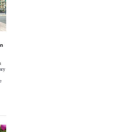
in
n
ary
e