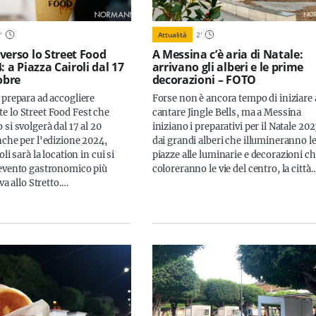
3
'
Attualità
2
'
verso lo Street Food
A Messina c’è aria di Natale:
: a Piazza Cairoli dal 17
arrivano gli alberi e le prime
obre
decorazioni – FOTO
 prepara ad accogliere
Forse non è ancora tempo di iniziare 
 lo Street Food Fest che
cantare Jingle Bells, ma a Messina
si svolgerà dal 17 al 20
iniziano i preparativi per il Natale 202
nche per l'edizione 2024,
dai grandi alberi che illumineranno l
li sarà la location in cui si
piazze alle luminarie e decorazioni c
evento gastronomico più
coloreranno le vie del centro, la città
iva allo Stretto.…