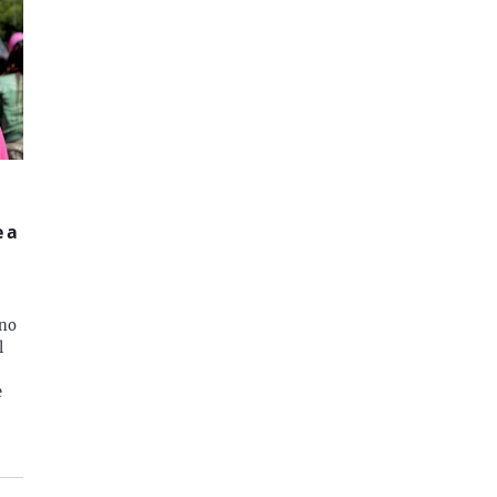
 a
gno
l
e