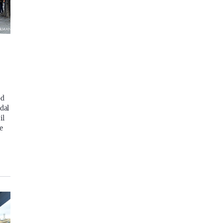
:
od
dal
il
e