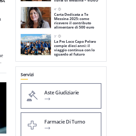
est
librai di Messina – VIDEO
4
'
Carta Dedicata a Te
Messina 2025: come
a
ricevere il contributo
alimentare di 500 euro
3
'
La Pro Loco Capo Peloro
compie dieci anni: il
viaggio continua con lo
sguardo al futuro
me
…
Servizi
Aste Giudiziarie
Farmacie Di Turno