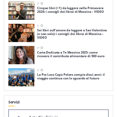
2
'
Cinque libri (+1) da leggere nella Primavera
2026: i consigli dei librai di Messina – VIDEO
2
'
Sei libri sull’amore da leggere a San Valentino
(e non solo): i consigli dei librai di Messina –
VIDEO
4
'
Carta Dedicata a Te Messina 2025: come
ricevere il contributo alimentare di 500 euro
3
'
La Pro Loco Capo Peloro compie dieci anni: il
viaggio continua con lo sguardo al futuro
Servizi