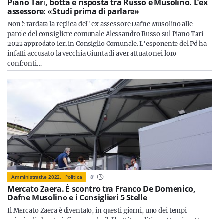
Piano Tari, botta e risposta tra Russo e Musolino. L’ex
assessore: «Studi prima di parlare»
Non è tardata la replica dell'ex assessore Dafne Musolino alle
parole del consigliere comunale Alessandro Russo sul Piano Tari
2022 approdato ieri in Consiglio Comunale. L'esponente del Pd ha
infatti accusato la vecchia Giunta di aver attuato nei loro
confronti…
Amministrative 2022,
Politica
8
'
Mercato Zaera. È scontro tra Franco De Domenico,
Dafne Musolino e i Consiglieri 5 Stelle
Il Mercato Zaera è diventato, in questi giorni, uno dei tempi