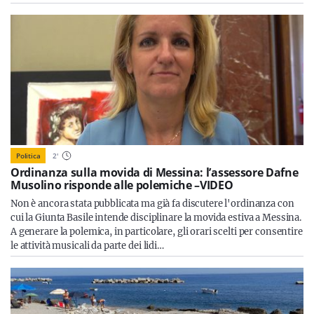
Politica
2
'
Ordinanza sulla movida di Messina: l’assessore Dafne
Musolino risponde alle polemiche –VIDEO
Non è ancora stata pubblicata ma già fa discutere l'ordinanza con
cui la Giunta Basile intende disciplinare la movida estiva a Messina.
A generare la polemica, in particolare, gli orari scelti per consentire
le attività musicali da parte dei lidi…