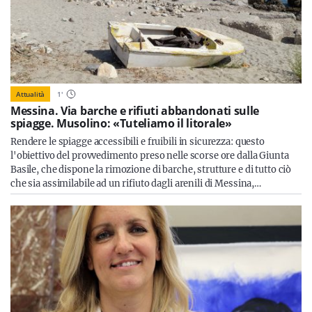
Attualità
1
'
Messina. Via barche e rifiuti abbandonati sulle
spiagge. Musolino: «Tuteliamo il litorale»
Rendere le spiagge accessibili e fruibili in sicurezza: questo
l'obiettivo del provvedimento preso nelle scorse ore dalla Giunta
Basile, che dispone la rimozione di barche, strutture e di tutto ciò
che sia assimilabile ad un rifiuto dagli arenili di Messina,…