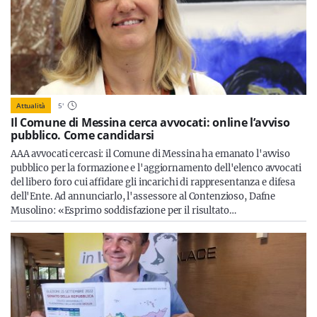
Attualità
5
'
Il Comune di Messina cerca avvocati: online l’avviso
pubblico. Come candidarsi
AAA avvocati cercasi: il Comune di Messina ha emanato l'avviso
pubblico per la formazione e l'aggiornamento dell'elenco avvocati
del libero foro cui affidare gli incarichi di rappresentanza e difesa
dell'Ente. Ad annunciarlo, l'assessore al Contenzioso, Dafne
Musolino: «Esprimo soddisfazione per il risultato…