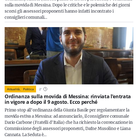
sulla movida di Messina. Dopo le critiche e le polemiche dei giorni
scorsi gli assessori proponenti hanno infatti incontrato i
consiglieri comunali…
Attualità,
Politica
2
'
Ordinanza sulla movida di Messina: rinviata l’entrata
in vigore a dopo il 9 agosto. Ecco perché
Primo stop all'ordinanza della Giunta Basile per regolamentare la
movida estiva a Messina: ad annunciarlo, il consigliere comunale
Dario Carbone (Fratelli d'Italia) che ha richiesto la convocazione in
Commissione degli assessori proponenti, Dafne Musolino e Liana
Cannata. La Seduta è…