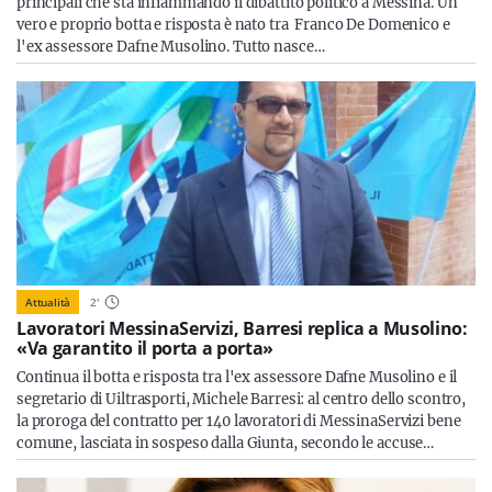
principali che sta infiammando il dibattito politico a Messina. Un
vero e proprio botta e risposta è nato tra Franco De Domenico e
l'ex assessore Dafne Musolino. Tutto nasce…
Attualità
2
'
Lavoratori MessinaServizi, Barresi replica a Musolino:
«Va garantito il porta a porta»
Continua il botta e risposta tra l'ex assessore Dafne Musolino e il
segretario di Uiltrasporti, Michele Barresi: al centro dello scontro,
la proroga del contratto per 140 lavoratori di MessinaServizi bene
comune, lasciata in sospeso dalla Giunta, secondo le accuse…