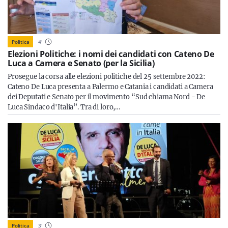
Politica
4
'
Elezioni Politiche: i nomi dei candidati con Cateno De
Luca a Camera e Senato (per la Sicilia)
Prosegue la corsa alle elezioni politiche del 25 settembre 2022:
Cateno De Luca presenta a Palermo e Catania i candidati a Camera
dei Deputati e Senato per il movimento “Sud chiama Nord - De
Luca Sindaco d'Italia”. Tra di loro,…
Politica
3
'