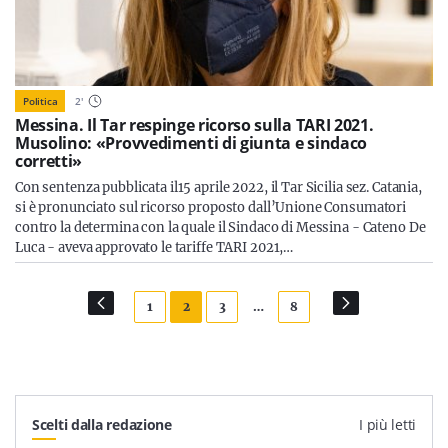
Politica
2
'
Messina. Il Tar respinge ricorso sulla TARI 2021.
Musolino: «Provvedimenti di giunta e sindaco
corretti»
Con sentenza pubblicata il15 aprile 2022, il Tar Sicilia sez. Catania,
si è pronunciato sul ricorso proposto dall’Unione Consumatori
contro la determina con la quale il Sindaco di Messina - Cateno De
Luca - aveva approvato le tariffe TARI 2021,…
1
2
3
…
8
Scelti dalla redazione
I più letti