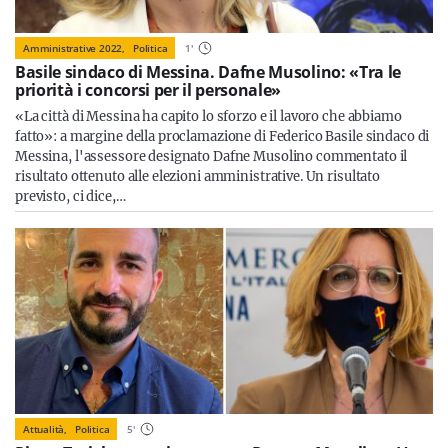
Amministrative 2022,
Politica
1
'
Basile sindaco di Messina. Dafne Musolino: «Tra le
priorità i concorsi per il personale»
«La città di Messina ha capito lo sforzo e il lavoro che abbiamo
fatto»: a margine della proclamazione di Federico Basile sindaco di
Messina, l'assessore designato Dafne Musolino commentato il
risultato ottenuto alle elezioni amministrative. Un risultato
previsto, ci dice,…
Attualità,
Politica
5
'