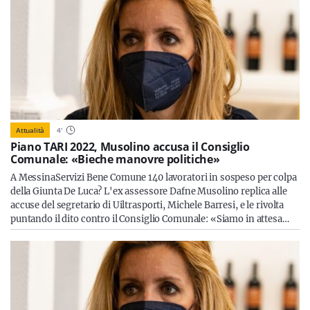
Attualità
4
'
Piano TARI 2022, Musolino accusa il Consiglio
Comunale: «Bieche manovre politiche»
A MessinaServizi Bene Comune 140 lavoratori in sospeso per colpa
della Giunta De Luca? L'ex assessore Dafne Musolino replica alle
accuse del segretario di Uiltrasporti, Michele Barresi, e le rivolta
puntando il dito contro il Consiglio Comunale: «Siamo in attesa…