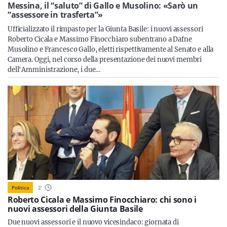
Sicilia
Messina, il “saluto” di Gallo e Musolino: «Sarò un
“assessore in trasferta”»
Ufficializzato il rimpasto per la Giunta Basile: i nuovi assessori
Roberto Cicala e Massimo Finocchiaro subentrano a Dafne
Musolino e Francesco Gallo, eletti rispettivamente al Senato e alla
Servizi
Camera. Oggi, nel corso della presentazione dei nuovi membri
dell'Amministrazione, i due…
Resta sempre aggiornato con le ultime news, iscriviti alla
nostra newsletter
Iscriviti
Politica
2
'
Roberto Cicala e Massimo Finocchiaro: chi sono i
nuovi assessori della Giunta Basile
Due nuovi assessori e il nuovo vicesindaco: giornata di