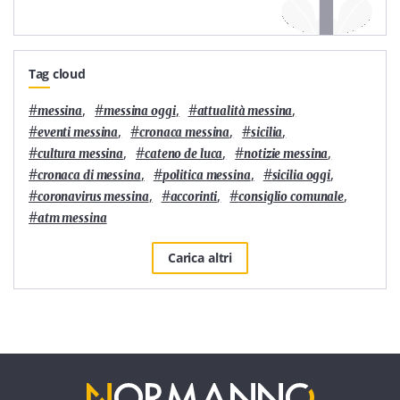
Tag cloud
#
,
#
,
#
,
messina
messina oggi
attualità messina
#
,
#
,
#
,
eventi messina
cronaca messina
sicilia
#
,
#
,
#
,
cultura messina
cateno de luca
notizie messina
#
,
#
,
#
,
cronaca di messina
politica messina
sicilia oggi
#
,
#
,
#
,
coronavirus messina
accorinti
consiglio comunale
#
atm messina
Carica altri