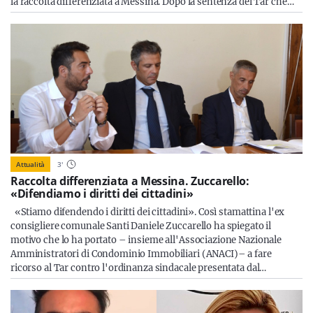
la raccolta differenziata a Messina. Dopo la sentenza del Tar che…
Attualità
3
'
Raccolta differenziata a Messina. Zuccarello:
«Difendiamo i diritti dei cittadini»
«Stiamo difendendo i diritti dei cittadini». Così stamattina l'ex
consigliere comunale Santi Daniele Zuccarello ha spiegato il
motivo che lo ha portato – insieme all'Associazione Nazionale
Amministratori di Condominio Immobiliari (ANACI)– a fare
ricorso al Tar contro l'ordinanza sindacale presentata dal…