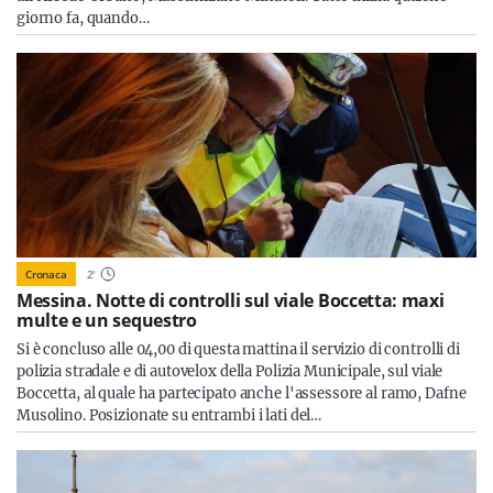
giorno fa, quando…
Cronaca
2
'
Messina. Notte di controlli sul viale Boccetta: maxi
multe e un sequestro
Si è concluso alle 04,00 di questa mattina il servizio di controlli di
polizia stradale e di autovelox della Polizia Municipale, sul viale
Boccetta, al quale ha partecipato anche l'assessore al ramo, Dafne
Musolino. Posizionate su entrambi i lati del…