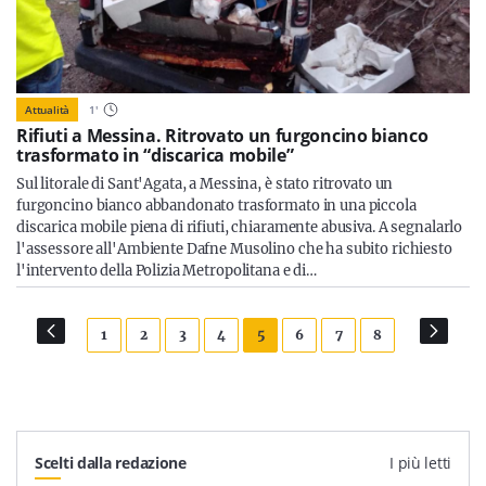
Attualità
1
'
Rifiuti a Messina. Ritrovato un furgoncino bianco
trasformato in “discarica mobile”
Sul litorale di Sant'Agata, a Messina, è stato ritrovato un
furgoncino bianco abbandonato trasformato in una piccola
discarica mobile piena di rifiuti, chiaramente abusiva. A segnalarlo
l'assessore all'Ambiente Dafne Musolino che ha subito richiesto
l'intervento della Polizia Metropolitana e di…
1
2
3
4
5
6
7
8
Scelti dalla redazione
I più letti