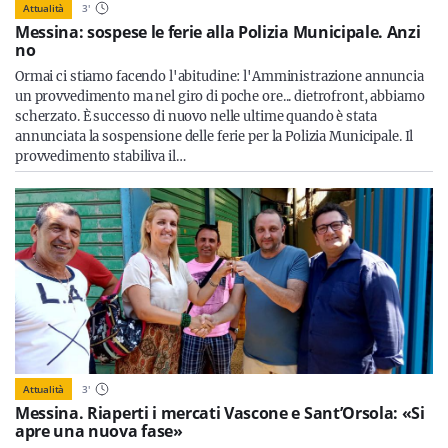
Attualità
3
'
Messina: sospese le ferie alla Polizia Municipale. Anzi
no
Ormai ci stiamo facendo l'abitudine: l'Amministrazione annuncia
un provvedimento ma nel giro di poche ore... dietrofront, abbiamo
scherzato. È successo di nuovo nelle ultime quando è stata
annunciata la sospensione delle ferie per la Polizia Municipale. Il
provvedimento stabiliva il…
Attualità
3
'
Messina. Riaperti i mercati Vascone e Sant’Orsola: «Si
apre una nuova fase»