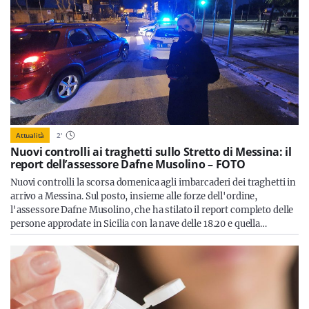
Attualità
2
'
Nuovi controlli ai traghetti sullo Stretto di Messina: il
report dell’assessore Dafne Musolino – FOTO
Nuovi controlli la scorsa domenica agli imbarcaderi dei traghetti in
arrivo a Messina. Sul posto, insieme alle forze dell'ordine,
l'assessore Dafne Musolino, che ha stilato il report completo delle
persone approdate in Sicilia con la nave delle 18.20 e quella…