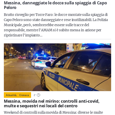
Sicilia
Messina, danneggiate le docce sulla spiaggia di Capo
Peloro
Brutto risveglio per Torre Faro: le docce montate sulla spiaggia di
Capo Peloro sono state danneggiate e rese inutilizzabili. La Polizia
Municipale, però, sembrerebbe essere sulle tracce del
Servizi
responsabile, mentre l'AMAM si è subito messa in azione per
ripristinare l'impianto…
Resta sempre aggiornato con le ultime news, iscriviti alla
nostra newsletter
Iscriviti
Attualità,
Cronaca
2
'
Messina, movida nel mirino: controlli anti-covid,
multe e sequestri nei locali del centro
Weekend di controlli sulla movida di Messina: diverse le multe