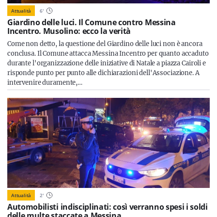
Attualità
6
'
Giardino delle luci. Il Comune contro Messina
Incentro. Musolino: ecco la verità
Come non detto, la questione del Giardino delle luci non è ancora
conclusa. Il Comune attacca Messina Incentro per quanto accaduto
durante l'organizzazione delle iniziative di Natale a piazza Cairoli e
risponde punto per punto alle dichiarazioni dell'Associazione. A
intervenire duramente,…
Attualità
2
'
Automobilisti indisciplinati: così verranno spesi i soldi
delle multe staccate a Messina