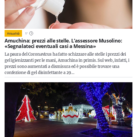
Attualità
1
'
Amuchina: prezzi alle stelle. L’assessore Musolino:
«Segnalateci eventuali casi a Messina»
La paura del Coronavirus ha fatto schizzare alle stelle i prezzi dei
gel igienizzanti per le mani, Amuchina in primis. Sul web, infatti, i
prezzi sono aumentati a dismisura ed è possibile trovare una
confezione di gel disinfettante a 29…