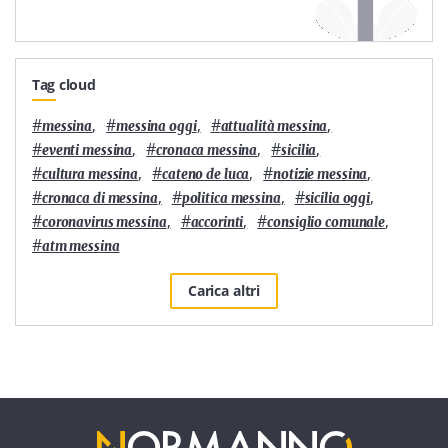
Tag cloud
#
,
#
,
#
,
messina
messina oggi
attualità messina
#
,
#
,
#
,
eventi messina
cronaca messina
sicilia
#
,
#
,
#
,
cultura messina
cateno de luca
notizie messina
#
,
#
,
#
,
cronaca di messina
politica messina
sicilia oggi
#
,
#
,
#
,
coronavirus messina
accorinti
consiglio comunale
#
atm messina
Carica altri