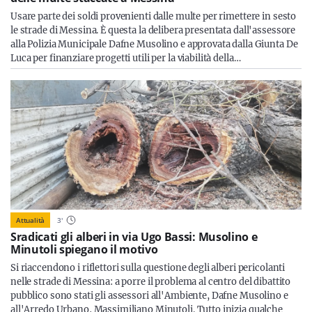
Usare parte dei soldi provenienti dalle multe per rimettere in sesto
le strade di Messina. È questa la delibera presentata dall'assessore
alla Polizia Municipale Dafne Musolino e approvata dalla Giunta De
Luca per finanziare progetti utili per la viabilità della…
Attualità
3
'
Sradicati gli alberi in via Ugo Bassi: Musolino e
Minutoli spiegano il motivo
Si riaccendono i riflettori sulla questione degli alberi pericolanti
nelle strade di Messina: a porre il problema al centro del dibattito
pubblico sono stati gli assessori all'Ambiente, Dafne Musolino e
all'Arredo Urbano, Massimiliano Minutoli. Tutto inizia qualche