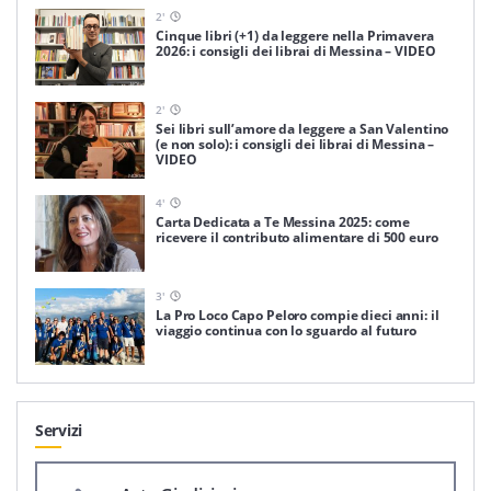
2
'
Cinque libri (+1) da leggere nella Primavera
2026: i consigli dei librai di Messina – VIDEO
2
'
Sei libri sull’amore da leggere a San Valentino
(e non solo): i consigli dei librai di Messina –
VIDEO
4
'
Carta Dedicata a Te Messina 2025: come
ricevere il contributo alimentare di 500 euro
3
'
La Pro Loco Capo Peloro compie dieci anni: il
viaggio continua con lo sguardo al futuro
Servizi