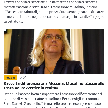
I tempi sono stati rispettati: questa mattina sono stati riaperti i
mercati Vascone e Sant'Orsola. L'assessore Musolino, insieme
all'assessore Minutoli, hanno provveduto a consegnare le due aree
ai mercatali che se ne prenderanno cura da qui in avanti. «Impegno
rispettato»…
Attualità
6
'
Raccolta differenziata a Messina. Musolino: Zuccarello
tenta «di sovvertire la realtà»
Continua l'acceso botta e risposta tra l'assessore all’Ambiente del
Comune di Messina, Dafne Musolino e l'ex Consigliere Comunale
Santi Daniele Zuccarello. Il tema dello scontro è sempre lo stesso: