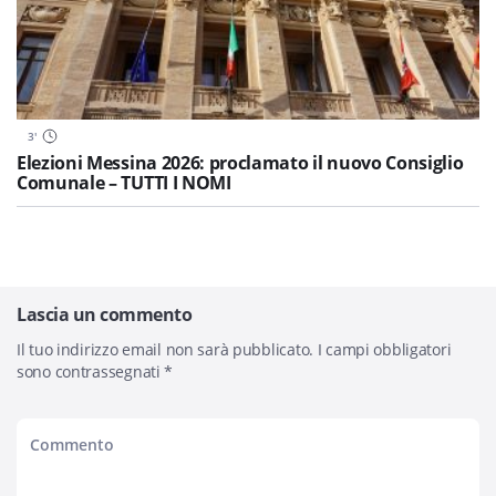
3
'
Elezioni Messina 2026: proclamato il nuovo Consiglio
Comunale – TUTTI I NOMI
Lascia un commento
Il tuo indirizzo email non sarà pubblicato.
I campi obbligatori
sono contrassegnati
*