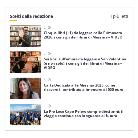
Scelti dalla redazione
I più letti
2
'
Cinque libri (+1) da leggere nella Primavera
2026: i consigli dei librai di Messina – VIDEO
2
'
Sei libri sull’amore da leggere a San Valentino
(e non solo): i consigli dei librai di Messina –
VIDEO
4
'
Carta Dedicata a Te Messina 2025: come
ricevere il contributo alimentare di 500 euro
3
'
La Pro Loco Capo Peloro compie dieci anni: il
viaggio continua con lo sguardo al futuro