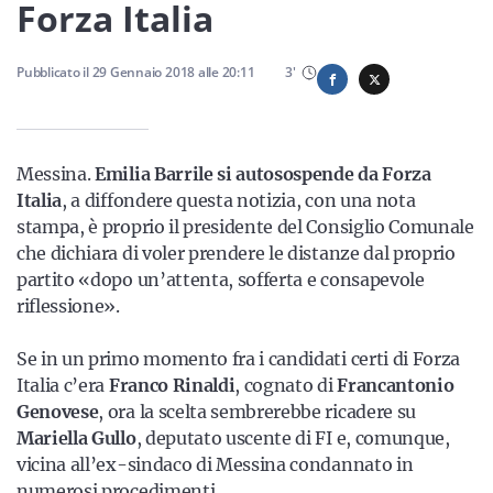
Sicilia
Forza Italia
Pubblicato il
29 Gennaio 2018
alle
20:11
3
'
Servizi
Messina.
Emilia Barrile si autosospende da Forza
Italia
, a diffondere questa notizia, con una nota
stampa, è proprio il presidente del Consiglio Comunale
Resta sempre aggiornato con le ultime news, iscriviti alla
che dichiara di voler prendere le distanze dal proprio
nostra newsletter
partito «dopo un’attenta, sofferta e consapevole
riflessione».
Iscriviti
Se in un primo momento fra i candidati certi di Forza
Italia c’era
Franco Rinaldi
, cognato di
Francantonio
Genovese
, ora la scelta sembrerebbe ricadere su
Mariella Gullo
, deputato uscente di FI e, comunque,
vicina all’ex-sindaco di Messina condannato in
numerosi procedimenti.