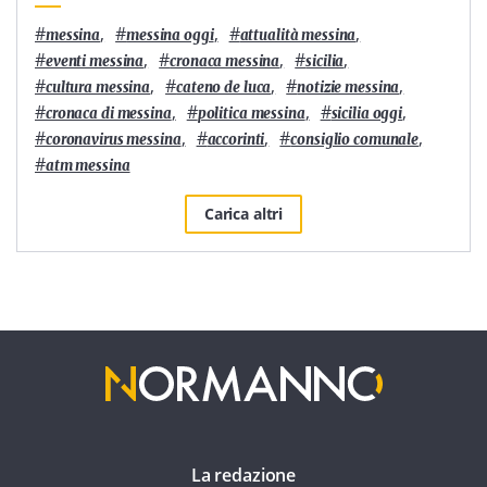
#
,
#
,
#
,
messina
messina oggi
attualità messina
#
,
#
,
#
,
eventi messina
cronaca messina
sicilia
#
,
#
,
#
,
cultura messina
cateno de luca
notizie messina
#
,
#
,
#
,
cronaca di messina
politica messina
sicilia oggi
#
,
#
,
#
,
coronavirus messina
accorinti
consiglio comunale
#
atm messina
Carica altri
La redazione