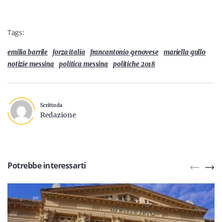
Tags:
emilia barrile
forza italia
francantonio genovese
mariella gullo
notizie messina
politica messina
politiche 2018
Scritto da
Redazione
Potrebbe interessarti