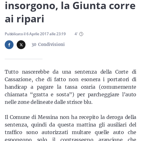
Sicilia
insorgono, la Giunta corre
ai ripari
Servizi
Pubblicato il
6 Aprile 2017
alle
23:19
4
'
30
Condivisioni
Resta sempre aggiornato con le ultime news, iscriviti alla
Tutto nascerebbe da una sentenza della Corte di
nostra newsletter
Cassazione, che di fatto non esonera i portatori di
handicap a pagare la tassa oraria (comunemente
Iscriviti
chiamata “gratta e sosta”) per parcheggiare l’auto
nelle zone delineate dalle strisce blu.
Il Comune di Messina non ha recepito la deroga della
sentenza, quindi da questa mattina gli ausiliari del
traffico sono autorizzati multare quelle auto che
espongono solo il contrassegno arancione che