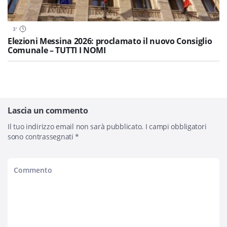
3
'
Elezioni Messina 2026: proclamato il nuovo Consiglio
Comunale – TUTTI I NOMI
Lascia un commento
Il tuo indirizzo email non sarà pubblicato.
I campi obbligatori
sono contrassegnati
*