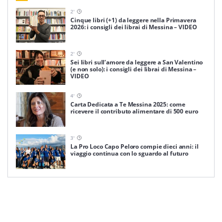
2
'
Cinque libri (+1) da leggere nella Primavera
2026: i consigli dei librai di Messina – VIDEO
2
'
Sei libri sull’amore da leggere a San Valentino
(e non solo): i consigli dei librai di Messina –
VIDEO
4
'
Carta Dedicata a Te Messina 2025: come
ricevere il contributo alimentare di 500 euro
3
'
La Pro Loco Capo Peloro compie dieci anni: il
viaggio continua con lo sguardo al futuro