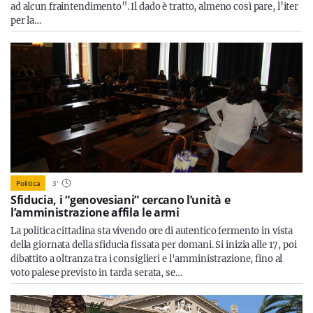
ad alcun fraintendimento”. Il dado è tratto, almeno così pare, l’iter
per la…
Politica
3
'
Sfiducia, i “genovesiani” cercano l’unità e
l’amministrazione affila le armi
La politica cittadina sta vivendo ore di autentico fermento in vista
della giornata della sfiducia fissata per domani. Si inizia alle 17, poi
dibattito a oltranza tra i consiglieri e l'amministrazione, fino al
voto palese previsto in tarda serata, se…