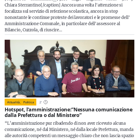
Chiara Sterrantino[/caption] Ancora una volta l'attenzione si
focalizza sul servizio di refezione scolastica, ancora in stop
nonostante le continue proteste dei lavoratori e le promesse dell'
Amministrazione Comunale, in particolare dell'assessore al
Bilancio, Cuzzola, di riuscire…
Attualità,
Politica
2
'
Hotspot, l’amministrazione:”Nessuna comunicazione
dalla Prefettura o dal Ministero”
“L’amministrazione pur ribadendo di non aver ricevuto alcuna
comunicazione, né dal Ministero, né dalla locale Prefettura, manda
alle autorità competenti un messaggio chiaro che non lascia spazio