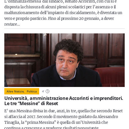
L’ordinanza emessa dal sindaco, Renato Accorinti, con cui si è
disposta la chiusura di alcuni plessi scolastici per l’assenza o il
malfunzionamento dell’impianto di riscaldamento, è diventata un
vero e proprio pasticcio. Fino al prossimo 20 gennaio, a dover
restare…
Altre Notizie,
Politica
4
'
Università, amministrazione Accorinti e imprenditori.
Le tre “Messine” di Reset
E’ una Messina divisa in due, anzi, in tre, quella che secondo Reset
si affaccia al 2017. Secondo il movimento guidato da Alessandro
Tinaglia, la “prima Messina” è quella di un’Università che
continua a crescere e a produrre risultati nonostante…