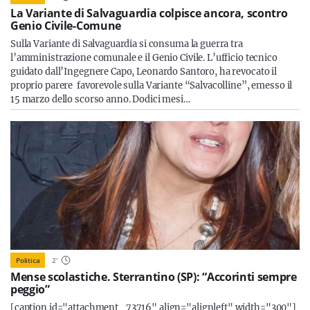
La Variante di Salvaguardia colpisce ancora, scontro
Genio Civile-Comune
Sulla Variante di Salvaguardia si consuma la guerra tra
l’amministrazione comunale e il Genio Civile. L’ufficio tecnico
guidato dall’Ingegnere Capo, Leonardo Santoro, ha revocato il
proprio parere favorevole sulla Variante “Salvacolline”, emesso il
15 marzo dello scorso anno. Dodici mesi…
Politica
2
'
Mense scolastiche. Sterrantino (SP): “Accorinti sempre
peggio”
[caption id="attachment_73716" align="alignleft" width="300"]