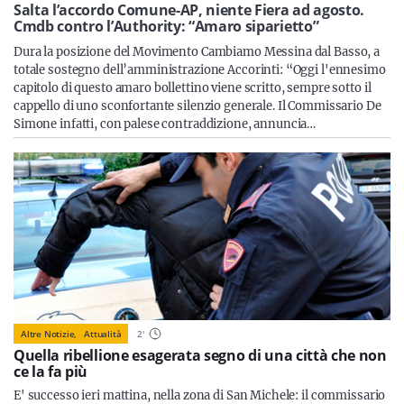
Sicilia
Salta l’accordo Comune-AP, niente Fiera ad agosto.
Cmdb contro l’Authority: “Amaro siparietto”
Dura la posizione del Movimento Cambiamo Messina dal Basso, a
totale sostegno dell’amministrazione Accorinti: “Oggi l'ennesimo
capitolo di questo amaro bollettino viene scritto, sempre sotto il
Servizi
cappello di uno sconfortante silenzio generale. Il Commissario De
Simone infatti, con palese contraddizione, annuncia…
Resta sempre aggiornato con le ultime news, iscriviti alla
nostra newsletter
Iscriviti
Altre Notizie,
Attualità
2
'
Quella ribellione esagerata segno di una città che non
ce la fa più
E' successo ieri mattina, nella zona di San Michele: il commissario