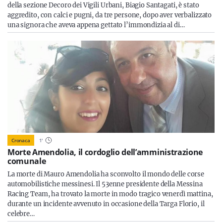
della sezione Decoro dei Vigili Urbani, Biagio Santagati, è stato
aggredito, con calci e pugni, da tre persone, dopo aver verbalizzato
una signora che aveva appena gettato l’immondizia al di…
Cronaca
1
'
Morte Amendolia, il cordoglio dell’amministrazione
comunale
La morte di Mauro Amendolia ha sconvolto il mondo delle corse
automobilistiche messinesi. Il 53enne presidente della Messina
Racing Team, ha trovato la morte in modo tragico venerdì mattina,
durante un incidente avvenuto in occasione della Targa Florio, il
celebre…