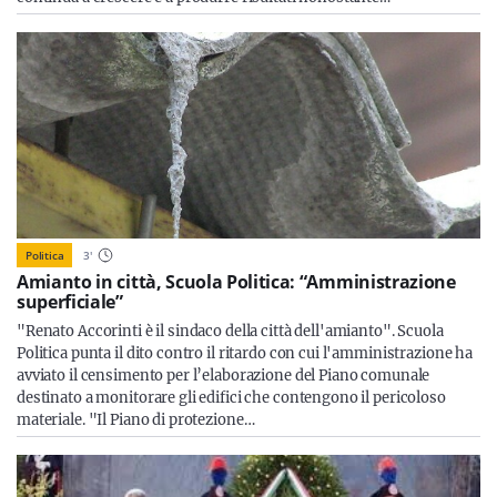
Politica
3
'
Amianto in città, Scuola Politica: “Amministrazione
superficiale”
"Renato Accorinti è il sindaco della città dell'amianto". Scuola
Politica punta il dito contro il ritardo con cui l'amministrazione ha
avviato il censimento per l’elaborazione del Piano comunale
destinato a monitorare gli edifici che contengono il pericoloso
materiale. "Il Piano di protezione…