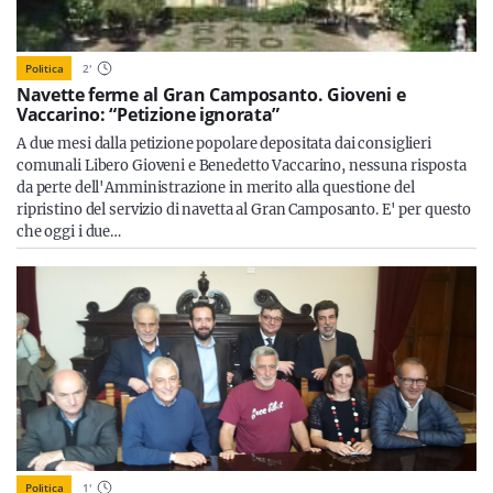
Politica
2
'
Navette ferme al Gran Camposanto. Gioveni e
Vaccarino: “Petizione ignorata”
A due mesi dalla petizione popolare depositata dai consiglieri
comunali Libero Gioveni e Benedetto Vaccarino, nessuna risposta
da perte dell'Amministrazione in merito alla questione del
ripristino del servizio di navetta al Gran Camposanto. E' per questo
che oggi i due…
Politica
1
'