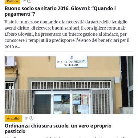
Politica
2
'
Buono socio sanitario 2016. Gioveni: “Quando i
pagamenti”?
Viste le numerose domande e la necessità da parte delle famiglie
aventi diritto, di ricevere buoni sanitari, il consigliere comunale
Libero Gioveni, ha presentato un'interrogazione al Sindaco, per
conoscere i tempi utili a predisporre l’elenco dei beneficiari per il
2016 e…
Attualità
3
'
Ordinanza chiusura scuole, un vero e proprio
pasticcio