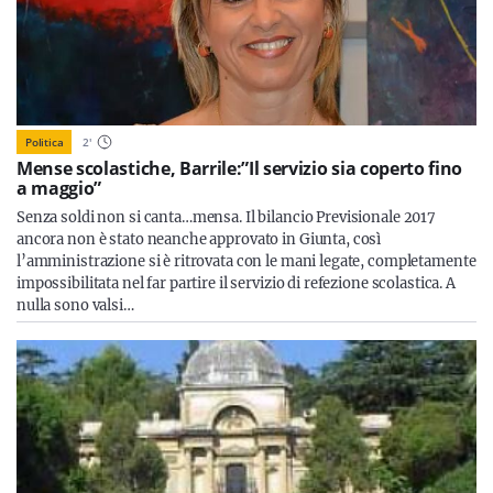
Politica
2
'
Mense scolastiche, Barrile:”Il servizio sia coperto fino
a maggio”
Senza soldi non si canta…mensa. Il bilancio Previsionale 2017
ancora non è stato neanche approvato in Giunta, così
l’amministrazione si è ritrovata con le mani legate, completamente
impossibilitata nel far partire il servizio di refezione scolastica. A
nulla sono valsi…