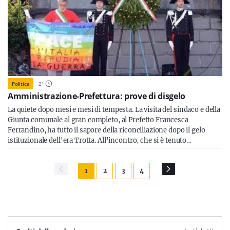
Politica
2
'
Amministrazione-Prefettura: prove di disgelo
La quiete dopo mesi e mesi di tempesta. La visita del sindaco e della
Giunta comunale al gran completo, al Prefetto Francesca
Ferrandino, ha tutto il sapore della riconciliazione dopo il gelo
istituzionale dell'era Trotta. All'incontro, che si è tenuto…
1
2
3
4