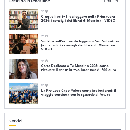
Scelti dalla redazione
I più letti
2
'
Cinque libri (+1) da leggere nella Primavera
2026: i consigli dei librai di Messina – VIDEO
2
'
Sei libri sull’amore da leggere a San Valentino
(e non solo): i consigli dei librai di Messina –
VIDEO
4
'
Carta Dedicata a Te Messina 2025: come
ricevere il contributo alimentare di 500 euro
3
'
La Pro Loco Capo Peloro compie dieci anni: il
viaggio continua con lo sguardo al futuro
Servizi