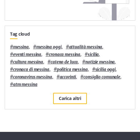
Tag cloud
#
,
#
,
#
,
messina
messina oggi
attualità messina
#
,
#
,
#
,
eventi messina
cronaca messina
sicilia
#
,
#
,
#
,
cultura messina
cateno de luca
notizie messina
#
,
#
,
#
,
cronaca di messina
politica messina
sicilia oggi
#
,
#
,
#
,
coronavirus messina
accorinti
consiglio comunale
#
atm messina
Carica altri