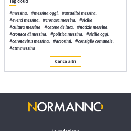
Tag cloud
#
,
#
,
#
,
messina
messina oggi
attualità messina
#
,
#
,
#
,
eventi messina
cronaca messina
sicilia
#
,
#
,
#
,
cultura messina
cateno de luca
notizie messina
#
,
#
,
#
,
cronaca di messina
politica messina
sicilia oggi
#
,
#
,
#
,
coronavirus messina
accorinti
consiglio comunale
#
atm messina
Carica altri