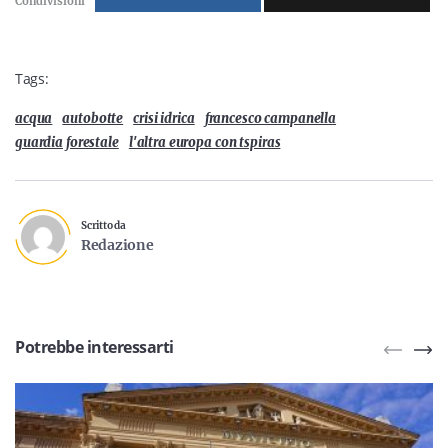
Condivisioni
Tags:
acqua
autobotte
crisi idrica
francesco campanella
guardia forestale
l'altra europa con tspiras
Scritto da
Redazione
Potrebbe interessarti