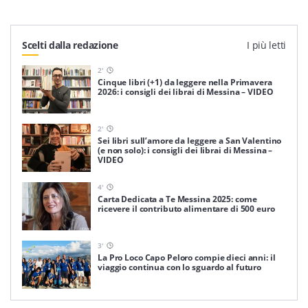
Scelti dalla redazione
I più letti
2
'
Cinque libri (+1) da leggere nella Primavera
2026: i consigli dei librai di Messina – VIDEO
2
'
Sei libri sull’amore da leggere a San Valentino
(e non solo): i consigli dei librai di Messina –
VIDEO
4
'
Carta Dedicata a Te Messina 2025: come
ricevere il contributo alimentare di 500 euro
3
'
La Pro Loco Capo Peloro compie dieci anni: il
viaggio continua con lo sguardo al futuro