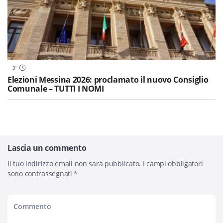
3
'
Elezioni Messina 2026: proclamato il nuovo Consiglio
Comunale – TUTTI I NOMI
Lascia un commento
Il tuo indirizzo email non sarà pubblicato.
I campi obbligatori
sono contrassegnati
*