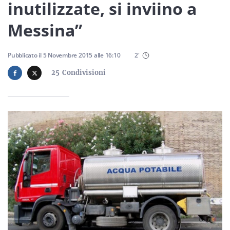
Sicilia
inutilizzate, si inviino a
Messina”
Servizi
Pubblicato il
5 Novembre 2015
alle
16:10
2
'
25
Condivisioni
Resta sempre aggiornato con le ultime news, iscriviti alla
nostra newsletter
Iscriviti