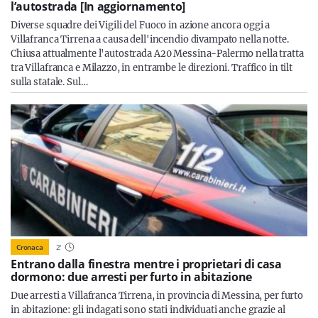
l’autostrada [In aggiornamento]
Diverse squadre dei Vigili del Fuoco in azione ancora oggi a
Villafranca Tirrena a causa dell'incendio divampato nella notte.
Chiusa attualmente l'autostrada A20 Messina-Palermo nella tratta
tra Villafranca e Milazzo, in entrambe le direzioni. Traffico in tilt
sulla statale. Sul…
Cronaca
2
'
Entrano dalla finestra mentre i proprietari di casa
dormono: due arresti per furto in abitazione
Due arresti a Villafranca Tirrena, in provincia di Messina, per furto
in abitazione: gli indagati sono stati individuati anche grazie al