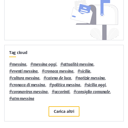
Tag cloud
#
,
#
,
#
,
messina
messina oggi
attualità messina
#
,
#
,
#
,
eventi messina
cronaca messina
sicilia
#
,
#
,
#
,
cultura messina
cateno de luca
notizie messina
#
,
#
,
#
,
cronaca di messina
politica messina
sicilia oggi
#
,
#
,
#
,
coronavirus messina
accorinti
consiglio comunale
#
atm messina
Carica altri