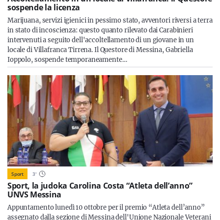
sospende la licenza
Marijuana, servizi igienici in pessimo stato, avventori riversi a terra
in stato di incoscienza: questo quanto rilevato dai Carabinieri
intervenuti a seguito dell'accoltellamento di un giovane in un
locale di Villafranca Tirrena. Il Questore di Messina, Gabriella
Ioppolo, sospende temporaneamente…
Sport
3
'
Sport, la judoka Carolina Costa “Atleta dell’anno”
UNVS Messina
Appuntamento lunedì 10 ottobre per il premio “Atleta dell’anno”
assegnato dalla sezione di Messina dell'Unione Nazionale Veterani