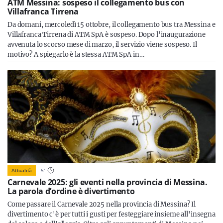
ATM Messina: sospeso il collegamento bus con
Villafranca Tirrena
Da domani, mercoledì 15 ottobre, il collegamento bus tra Messina e
Villafranca Tirrena di ATM SpA è sospeso. Dopo l'inaugurazione
avvenuta lo scorso mese di marzo, il servizio viene sospeso. Il
motivo? A spiegarlo è la stessa ATM SpA in…
Attualità
5
'
Carnevale 2025: gli eventi nella provincia di Messina.
La parola d’ordine è divertimento
Come passare il Carnevale 2025 nella provincia di Messina? Il
divertimento c'è per tutti i gusti per festeggiare insieme all'insegna