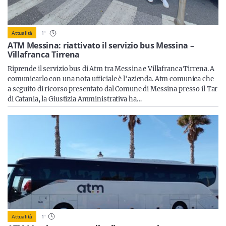
Sicilia
1
'
Attualità
ATM Messina: riattivato il servizio bus Messina –
Villafranca Tirrena
Servizi
Riprende il servizio bus di Atm tra Messina e Villafranca Tirrena. A
comunicarlo con una nota ufficiale è l'azienda. Atm comunica che
a seguito di ricorso presentato dal Comune di Messina presso il Tar
di Catania, la Giustizia Amministrativa ha…
Resta sempre aggiornato con le ultime news, iscriviti alla
nostra newsletter
Iscriviti
Attualità
1
'