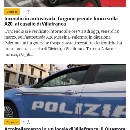
Cronaca
1
'
Incendio in autostrada: furgone prende fuoco sulla
A20, al casello di Villafranca
L'incendio si è verificato intorno alle ore 7.20 di oggi, venerdì 10
marzo, sull'autostrada A20 Messina-Palermo, in direzione
Palermo: un furgone che trasportava attrezzature elettroniche ha
preso fuoco al casello di Divieto, a Villafranca Tirrena. A darne
notizia, i Vigili…
Cronaca
2
'
Accoltellamento in un locale di Villafranca: il Questore