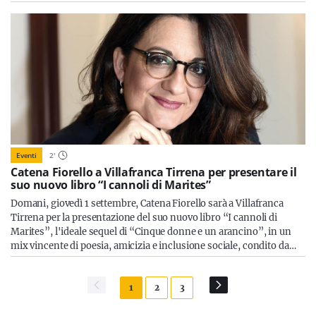
Eventi
2
'
Catena Fiorello a Villafranca Tirrena per presentare il
suo nuovo libro “I cannoli di Marites”
Domani, giovedì 1 settembre, Catena Fiorello sarà a Villafranca
Tirrena per la presentazione del suo nuovo libro “I cannoli di
Marites”, l'ideale sequel di “Cinque donne e un arancino”, in un
mix vincente di poesia, amicizia e inclusione sociale, condito da…
1
2
3