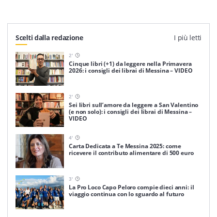
Scelti dalla redazione
I più letti
2
'
Cinque libri (+1) da leggere nella Primavera
2026: i consigli dei librai di Messina – VIDEO
2
'
Sei libri sull’amore da leggere a San Valentino
(e non solo): i consigli dei librai di Messina –
VIDEO
4
'
Carta Dedicata a Te Messina 2025: come
ricevere il contributo alimentare di 500 euro
3
'
La Pro Loco Capo Peloro compie dieci anni: il
viaggio continua con lo sguardo al futuro