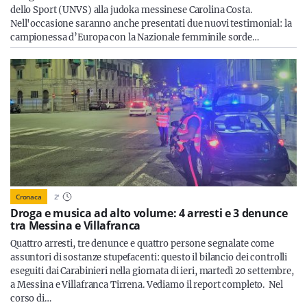
dello Sport (UNVS) alla judoka messinese Carolina Costa.
Nell'occasione saranno anche presentati due nuovi testimonial: la
campionessa d’Europa con la Nazionale femminile sorde…
Cronaca
2
'
Droga e musica ad alto volume: 4 arresti e 3 denunce
tra Messina e Villafranca
Quattro arresti, tre denunce e quattro persone segnalate come
assuntori di sostanze stupefacenti: questo il bilancio dei controlli
eseguiti dai Carabinieri nella giornata di ieri, martedì 20 settembre,
a Messina e Villafranca Tirrena. Vediamo il report completo. Nel
corso di…