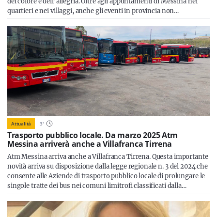
del colore e dell'allegria. Oltre agli appuntamenti di Messina nei
quartieri e nei villaggi, anche gli eventi in provincia non…
Attualità
3
'
Trasporto pubblico locale. Da marzo 2025 Atm
Messina arriverà anche a Villafranca Tirrena
Atm Messina arriva anche a Villafranca Tirrena. Questa importante
novità arriva su disposizione dalla legge regionale n. 3 del 2024 che
consente alle Aziende di trasporto pubblico locale di prolungare le
singole tratte dei bus nei comuni limitrofi classificati dalla…