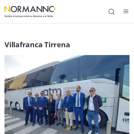
Notizie in tempo reale su Messina e la Sicilia
Attualità
Villafranca Tirrena
Cronaca
Politica
Cultura
Lavoro
Società
Economia
Sport