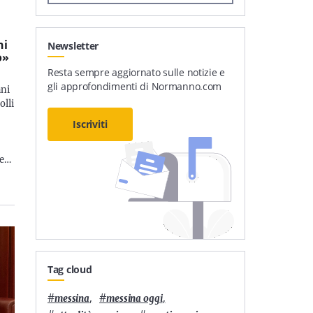
ni
Newsletter
o»
Resta sempre aggiornato sulle notizie e
gli approfondimenti di Normanno.com
ani
olli
Iscriviti
ne…
Tag cloud
#
,
#
,
messina
messina oggi