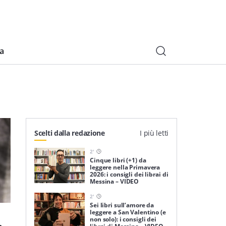
ia
Scelti dalla redazione
I più letti
2
'
Cinque libri (+1) da
leggere nella Primavera
2026: i consigli dei librai di
Messina – VIDEO
2
'
Sei libri sull’amore da
leggere a San Valentino (e
non solo): i consigli dei