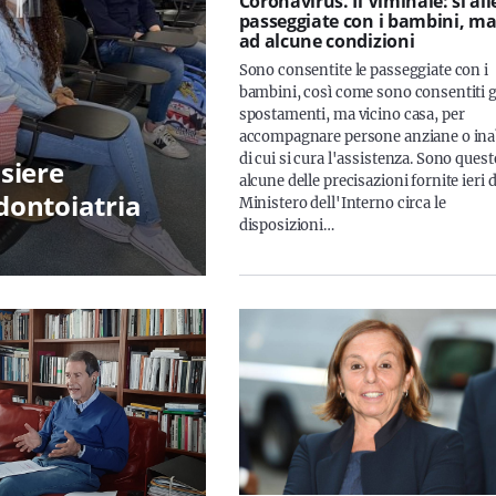
Coronavirus. Il Viminale: sì all
passeggiate con i bambini, m
ad alcune condizioni
Sono consentite le passeggiate con i
bambini, così come sono consentiti g
spostamenti, ma vicino casa, per
accompagnare persone anziane o inab
di cui si cura l'assistenza. Sono quest
siere
alcune delle precisazioni fornite ieri d
Odontoiatria
Ministero dell'Interno circa le
disposizioni…