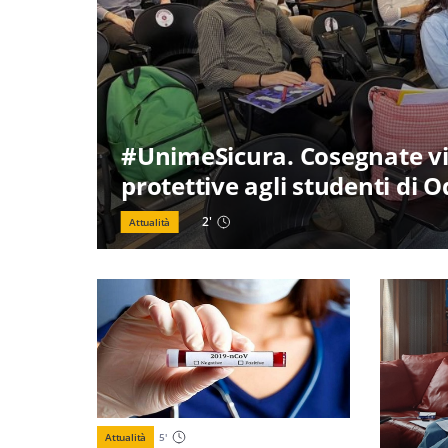
#UnimeSicura. Cosegnate vi
protettive agli studenti di 
2
'
Attualità
Attualità
5
'