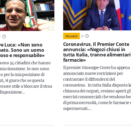
Attualità
2
'
2
'
Coronavirus. Il Premier Conte
De Luca: «Non sono
annuncia: «Negozi chiusi in
pato. Sono un uomo
tutta Italia, tranne alimentari
ioso e responsabile»
farmacie»
 sono 34 cittadini che hanno
Il premier Giuseppe Conte ha appena
 mia rimozione. Io non sono
annunciato nuove restrizioni per
o per la mia posizione di
contrastare il diffondersi del
i, vi giuro che se questa
coronavirus. In tutta Italia disposta l
essere utile a bloccare il virus
chiusura dei negozi, restano aperti gl
 disposizione…
esercizi commerciali che vendono be
di prima necessità, come le farmacie e
supermercati.…