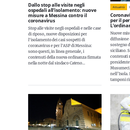
Dallo stop alle visite negli
Attualità
ospedali all’isolamento: nuove
Coronavi
misure a Messina contro il
per il pe
coronavirus
L’ordina
Stop alle visite negli ospedali e nelle case
Nuove misu
di riposo, nuove disposizioni per
diffusione 
l'isolamento dei casi sospetti di
sostegno d
coronavirus e per l'ASP di Messina:
siciliano. 
sono questi, in linea generale, i
contenuti 
contenuti della nuova ordinanza firmata
presidente
nella notte dal sindaco Cateno…
Musumeci, 
nell’Isola.
tamponi ri