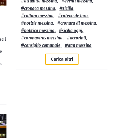
#
,
#
,
attualità messina
eventi messina
#
,
#
,
cronaca messina
sicilia
#
,
#
,
cultura messina
cateno de luca
#
,
#
,
notizie messina
cronaca di messina
a
#
,
#
,
politica messina
sicilia oggi
#
,
#
,
coronavirus messina
accorinti
se i
#
,
#
consiglio comunale
atm messina
e
Carica altri
s.