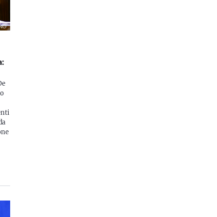
a:
De
ro
nti
da
ione