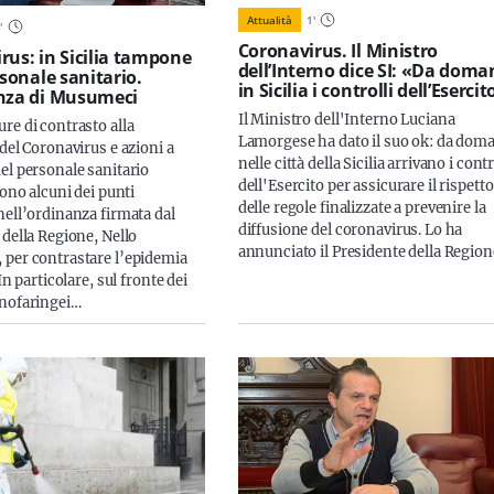
Attualità
1
'
3
'
Coronavirus. Il Ministro
rus: in Sicilia tampone
dell’Interno dice SI: «Da doma
rsonale sanitario.
in Sicilia i controlli dell’Esercit
nza di Musumeci
Il Ministro dell'Interno Luciana
re di contrasto alla
Lamorgese ha dato il suo ok: da dom
del Coronavirus e azioni a
nelle città della Sicilia arrivano i contr
el personale sanitario
dell'Esercito per assicurare il rispetto
Sono alcuni dei punti
delle regole finalizzate a prevenire la
nell’ordinanza firmata dal
diffusione del coronavirus. Lo ha
 della Regione, Nello
annunciato il Presidente della Regio
per contrastare l’epidemia
 In particolare, sul fronte dei
nofaringei…