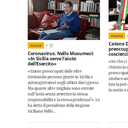
Attualità
Cateno 
Attualità
3
'
preoccu
Coronavirus. Nello Musumeci:
coscienz
«In Sicilia serve l’aiuto
«So che ci
dell’Esercito»
chiesto la
«Siamo preoccupati dalle oltre
preoccupat
trentamila persone giunte in Sicilia e
sindaco anz
autoregistratesi negli ultimi dieci giorni.
fascia può 
Ma quante altre migliaia sono entrate
la metto a
sull’Isola senza avvertire la stessa
responsabilità e la stessa prudenza?». Lo
ha detto il presidente della Regione
Siciliana Nello…