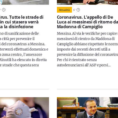
Attualità
6
'
2
'
Coronavirus. L’appello di De
us. Tutte le strade di
Luca ai messinesi di ritorno d
in cui stasera verrà
Madonna di Campiglio
a la disinfezione
Messina. Al via le verifiche per capire 
o di sanificazione delle
messinesi di rientro da Maddona di
a città per prevenire il
Campiglio abbiano rispettato le norm
i del coronavirus a Messina.
imposte dai recenti decreti utili a
terventi effettuati domenica e
prevenire la diffusione del coronaviru
a zona centro, l'assessore
Per chi è rientrato senza
nutili ha elencato in diretta
autodenunciarsi all'ASP e porsi…
e strade che questa sera