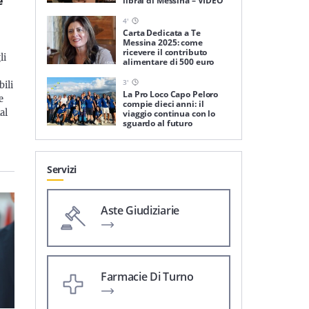
e
librai di Messina – VIDEO
a
4
'
Carta Dedicata a Te
Messina 2025: come
ricevere il contributo
li
alimentare di 500 euro
3
'
ili
La Pro Loco Capo Peloro
e
compie dieci anni: il
al
viaggio continua con lo
sguardo al futuro
Servizi
Aste Giudiziarie
Farmacie Di Turno