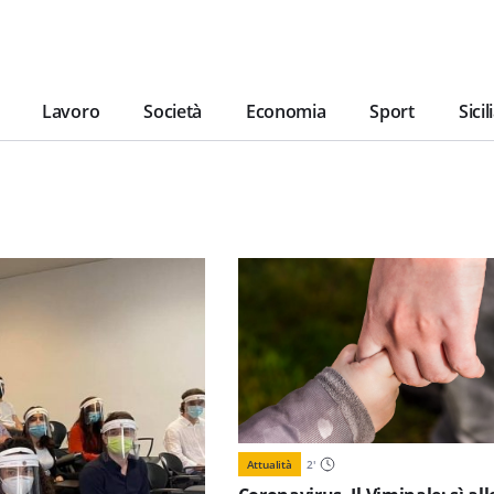
Lavoro
Società
Economia
Sport
Sicil
Attualità
2
'