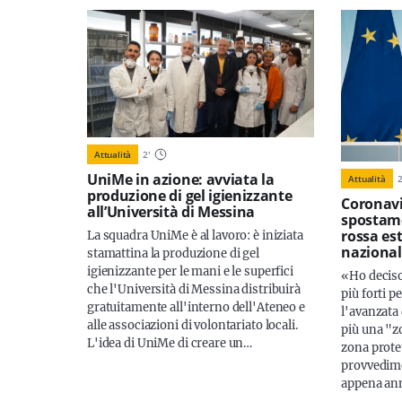
Attualità
2
'
UniMe in azione: avviata la
Attualità
produzione di gel igienizzante
Coronavi
all’Università di Messina
spostame
rossa est
La squadra UniMe è al lavoro: è iniziata
nazional
stamattina la produzione di gel
igienizzante per le mani e le superfici
«Ho deciso
che l'Università di Messina distribuirà
più forti p
gratuitamente all'interno dell'Ateneo e
l'avanzata 
alle associazioni di volontariato locali.
più una "zo
L'idea di UniMe di creare un…
zona protet
provvedime
appena an