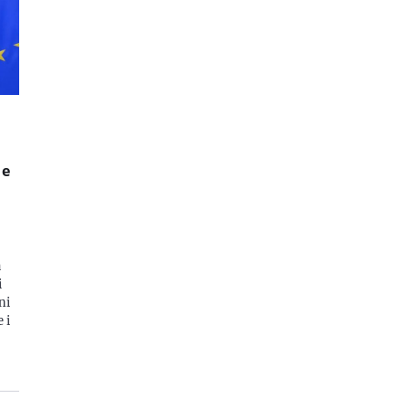
 e
a
i
ni
 i