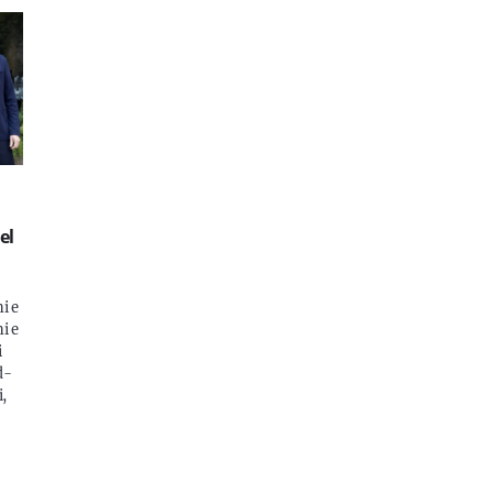
el
i e
i e
i
d-
i,