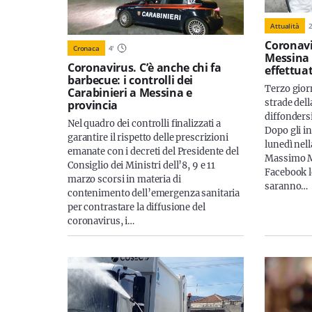
Attualità
Coronavir
Cronaca
4
'
Messina 
Coronavirus. C’è anche chi fa
effettuat
barbecue: i controlli dei
Terzo giorn
Carabinieri a Messina e
strade dell
provincia
diffonders
Nel quadro dei controlli finalizzati a
Dopo gli in
garantire il rispetto delle prescrizioni
lunedì nell
emanate con i decreti del Presidente del
Massimo Mi
Consiglio dei Ministri dell’8, 9 e 11
Facebook l
marzo scorsi in materia di
saranno…
contenimento dell’emergenza sanitaria
per contrastare la diffusione del
coronavirus, i…