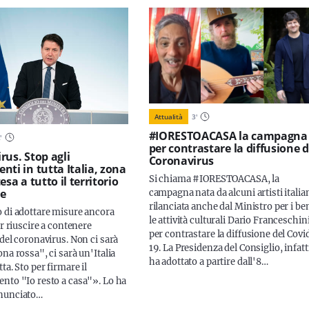
Attualità
3
'
#IORESTOACASA la campagna
2
'
per contrastare la diffusione d
rus. Stop agli
Coronavirus
nti in tutta Italia, zona
Si chiama #IORESTOACASA, la
esa a tutto il territorio
e
campagna nata da alcuni artisti italian
rilanciata anche dal Ministro per i ben
 di adottare misure ancora
le attività culturali Dario Franceschin
er riuscire a contenere
per contrastare la diffusione del Covi
del coronavirus. Non ci sarà
19. La Presidenza del Consiglio, infatt
na rossa", ci sarà un'Italia
ha adottato a partire dall'8…
ta. Sto per firmare il
nto "Io resto a casa"». Lo ha
nunciato…