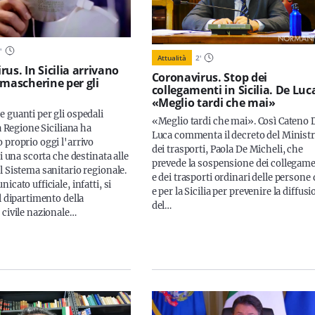
1
'
Attualità
2
'
us. In Sicilia arrivano
Coronavirus. Stop dei
 mascherine per gli
collegamenti in Sicilia. De Luc
«Meglio tardi che mai»
 guanti per gli ospedali
«Meglio tardi che mai». Così Cateno 
La Regione Siciliana ha
Luca commenta il decreto del Minist
 proprio oggi l'arrivo
dei trasporti, Paola De Micheli, che
di una scorta che destinata alle
prevede la sospensione dei collegame
l Sistema sanitario regionale.
e dei trasporti ordinari delle persone 
icato ufficiale, infatti, si
e per la Sicilia per prevenire la diffus
l dipartimento della
del…
 civile nazionale…