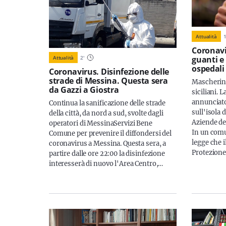
Attualità
Coronavir
Attualità
2
'
guanti e
ospedali
Coronavirus. Disinfezione delle
strade di Messina. Questa sera
Mascherine
da Gazzi a Giostra
siciliani. 
annunciato
Continua la sanificazione delle strade
sull'isola 
della città, da nord a sud, svolte dagli
Aziende de
operatori di MessinaServizi Bene
In un comun
Comune per prevenire il diffondersi del
legge che i
coronavirus a Messina. Questa sera, a
Protezione
partire dalle ore 22:00 la disinfezione
interesserà di nuovo l'Area Centro,…