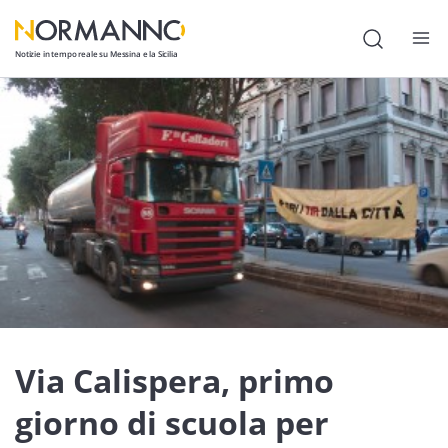
Notizie in tempo reale su Messina e la Sicilia
Attualità
Cronaca
Politica
Cultura
Lavoro
Società
Economia
Via Calispera, primo
Sport
giorno di scuola per