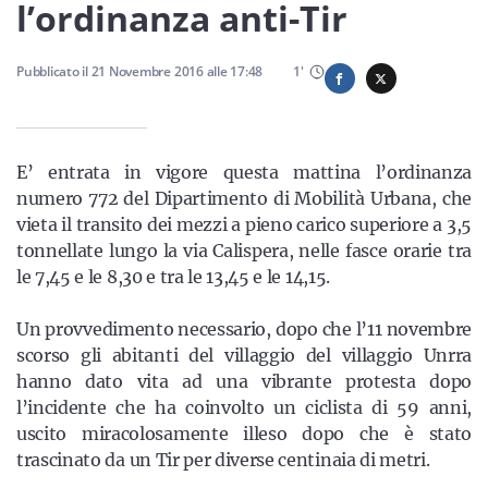
Sicilia
l’ordinanza anti-Tir
Pubblicato il
21 Novembre 2016
alle
17:48
1
'
Servizi
E’ entrata in vigore questa mattina l’ordinanza
numero 772 del Dipartimento di Mobilità Urbana, che
vieta il transito dei mezzi a pieno carico superiore a 3,5
Resta sempre aggiornato con le ultime news, iscriviti alla
tonnellate lungo la via Calispera, nelle fasce orarie tra
nostra newsletter
le 7,45 e le 8,30 e tra le 13,45 e le 14,15.
Iscriviti
Un provvedimento necessario, dopo che l’11 novembre
scorso gli abitanti del villaggio del villaggio Unrra
hanno dato vita ad una vibrante protesta dopo
l’incidente che ha coinvolto un ciclista di 59 anni,
uscito miracolosamente illeso dopo che è stato
trascinato da un Tir per diverse centinaia di metri.