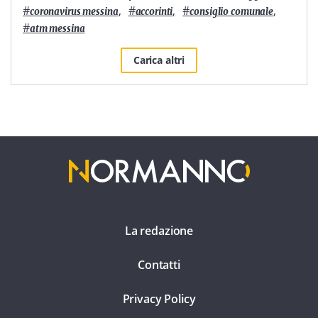
#
,
#
,
#
,
coronavirus messina
accorinti
consiglio comunale
#
atm messina
Carica altri
La redazione
Contatti
Privacy Policy