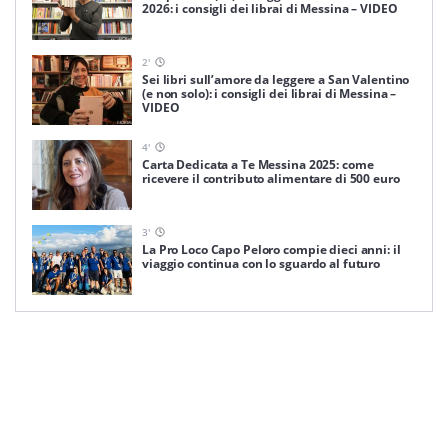
2026: i consigli dei librai di Messina – VIDEO
2
'
Sei libri sull’amore da leggere a San Valentino
(e non solo): i consigli dei librai di Messina –
VIDEO
4
'
Carta Dedicata a Te Messina 2025: come
ricevere il contributo alimentare di 500 euro
3
'
La Pro Loco Capo Peloro compie dieci anni: il
viaggio continua con lo sguardo al futuro