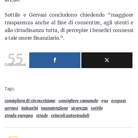
Sottile e Gervasi concludono chiedendo “maggiore
trasparenza anche al fine di consentire, agli utenti e
alla cittadinanza tutta, di percepire i benefici connessi
a tale onere finanziario.”.
55
Condivisioni
Tags:
consigliera di circoscrizione
consigliere comunale
e90
ecopass
gervasi
imbarchi
manutenzione
sicurezza
sottile
strada europea
strade
svincoli autostradali