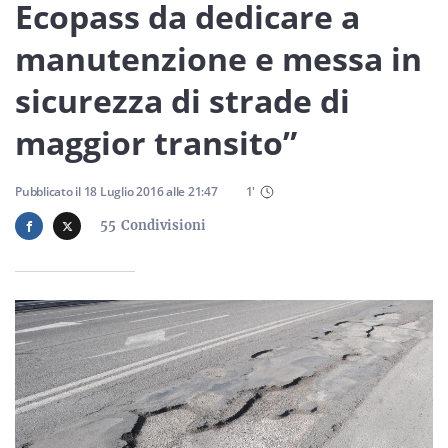
Sicilia
Ecopass da dedicare a
manutenzione e messa in
sicurezza di strade di
Servizi
maggior transito”
Pubblicato il
18 Luglio 2016
alle
21:47
1
'
Resta sempre aggiornato con le ultime news, iscriviti alla
55
Condivisioni
nostra newsletter
Iscriviti