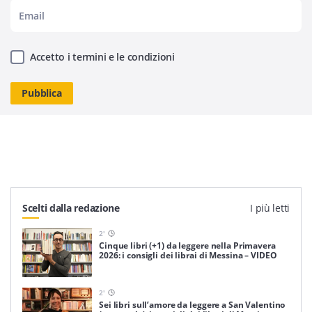
Accetto i termini e le condizioni
Scelti dalla redazione
I più letti
2
'
Cinque libri (+1) da leggere nella Primavera
2026: i consigli dei librai di Messina – VIDEO
2
'
Sei libri sull’amore da leggere a San Valentino