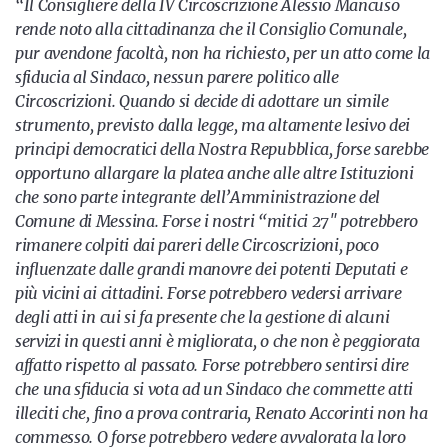
“Il Consigliere della IV Circoscrizione Alessio Mancuso
rende noto alla cittadinanza che il Consiglio Comunale,
pur avendone facoltà, non ha richiesto, per un atto come la
sfiducia al Sindaco, nessun parere politico alle
Circoscrizioni. Quando si decide di adottare un simile
strumento, previsto dalla legge, ma altamente lesivo dei
principi democratici della Nostra Repubblica, forse sarebbe
opportuno allargare la platea anche alle altre Istituzioni
che sono parte integrante dell’Amministrazione del
Comune di Messina. Forse i nostri “mitici 27″ potrebbero
rimanere colpiti dai pareri delle Circoscrizioni, poco
influenzate dalle grandi manovre dei potenti Deputati e
più vicini ai cittadini. Forse potrebbero vedersi arrivare
degli atti in cui si fa presente che la gestione di alcuni
servizi in questi anni è migliorata, o che non è peggiorata
affatto rispetto al passato. Forse potrebbero sentirsi dire
che una sfiducia si vota ad un Sindaco che commette atti
illeciti che, fino a prova contraria, Renato Accorinti non ha
commesso. O forse potrebbero vedere avvalorata la loro