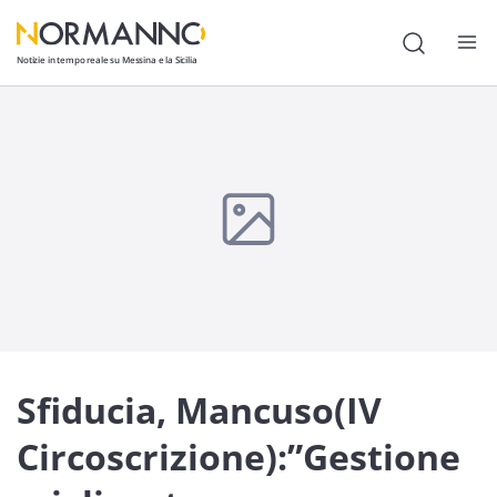
Notizie in tempo reale su Messina e la Sicilia
Attualità
Cronaca
Politica
Cultura
Lavoro
Società
Sfiducia, Mancuso(IV
Economia
Circoscrizione):”Gestione
Sport