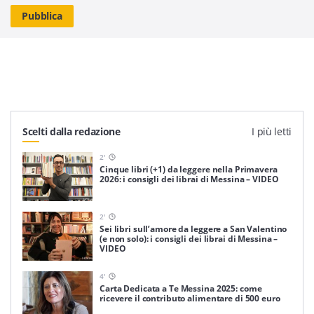
Scelti dalla redazione
I più letti
2
'
Cinque libri (+1) da leggere nella Primavera
2026: i consigli dei librai di Messina – VIDEO
2
'
Sei libri sull’amore da leggere a San Valentino
(e non solo): i consigli dei librai di Messina –
VIDEO
4
'
Carta Dedicata a Te Messina 2025: come
ricevere il contributo alimentare di 500 euro