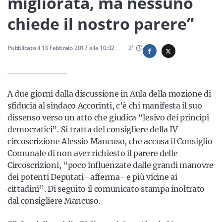
migliorata, ma nessuno
Sicilia
chiede il nostro parere”
Pubblicato il
13 Febbraio 2017
alle
10:32
2
'
Servizi
A due giorni dalla discussione in Aula della mozione di
sfiducia al sindaco Accorinti, c’è chi manifesta il suo
Resta sempre aggiornato con le ultime news, iscriviti alla
dissenso verso un atto che giudica “lesivo dei principi
nostra newsletter
democratici”. Si tratta del consigliere della IV
Iscriviti
circoscrizione Alessio Mancuso, che accusa il Consiglio
Comunale di non aver richiesto il parere delle
Circoscrizioni, “poco influenzate dalle grandi manovre
dei potenti Deputati- afferma- e più vicine ai
cittadini”. Di seguito il comunicato stampa inoltrato
dal consigliere Mancuso.