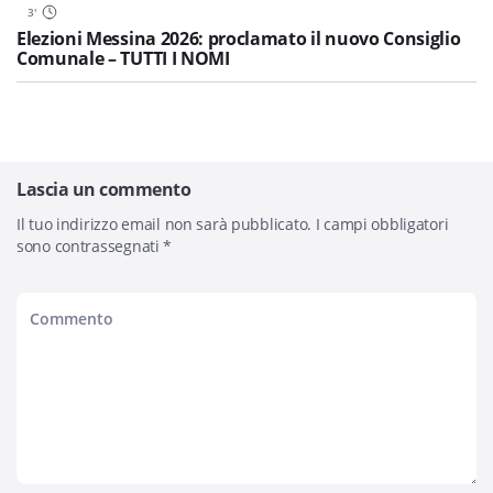
3
'
Elezioni Messina 2026: proclamato il nuovo Consiglio
Comunale – TUTTI I NOMI
Lascia un commento
Il tuo indirizzo email non sarà pubblicato.
I campi obbligatori
sono contrassegnati
*