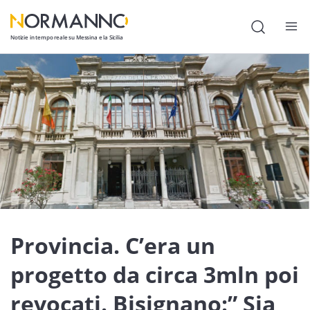
Notizie in tempo reale su Messina e la Sicilia
Attualità
Cronaca
Politica
Cultura
Lavoro
Società
Provincia. C’era un
Economia
progetto da circa 3mln poi
Sport
revocati. Bisignano:” Sia