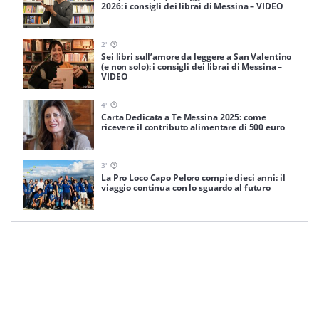
2026: i consigli dei librai di Messina – VIDEO
2
'
Sei libri sull’amore da leggere a San Valentino
(e non solo): i consigli dei librai di Messina –
VIDEO
4
'
Carta Dedicata a Te Messina 2025: come
ricevere il contributo alimentare di 500 euro
3
'
La Pro Loco Capo Peloro compie dieci anni: il
viaggio continua con lo sguardo al futuro