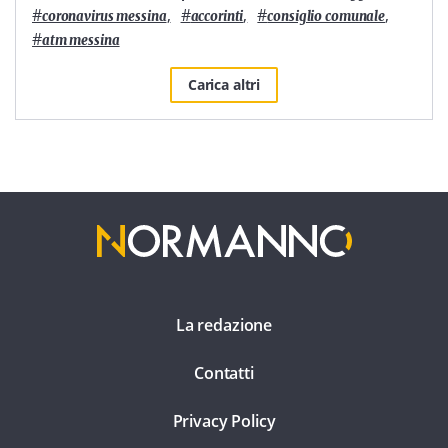
#
,
#
,
#
,
coronavirus messina
accorinti
consiglio comunale
#
atm messina
Carica altri
La redazione
Contatti
Privacy Policy