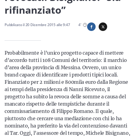
Sicilia
rifinanziato”
Pubblicato il
20 Dicembre 2015
alle
9:47
4
'
Servizi
Probabilmente è l’unico progetto capace di mettere
d’accordo tutti i 108 Comuni del territorio: il marchio
d’area della provincia di Messina. Ovvero, un unico
Resta sempre aggiornato con le ultime news, iscriviti alla
nostra newsletter
brand capace di identificare i prodotti tipici locali.
Finanziato per 2 milioni e 800mila euro dalla Regione
Iscriviti
ai tempi della presidenza di Nanni Ricevuto, il
progetto ha subito la revoca delle somme a causa del
mancato rispetto delle tempistiche durante il
commissariamento di Filippo Romano. Il quale,
piuttosto che cercare una mediazione con chi lo ha
nominato, ha preferito la via del contenzioso davanti
al Tar. Oggi, l’assessore del tempo, Michele Bisignano,