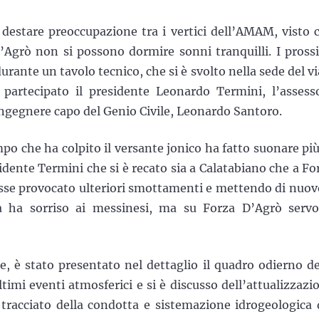
 destare preoccupazione tra i vertici dell’AMAM, visto 
D’Agrò non si possono dormire sonni tranquilli. I pross
urante un tavolo tecnico, che si è svolto nella sede del vi
 partecipato il presidente Leonardo Termini, l’assess
ingegnere capo del Genio Civile, Leonardo Santoro.
mpo che ha colpito il versante jonico ha fatto suonare più
dente Termini che si è recato sia a Calatabiano che a Fo
esse provocato ulteriori smottamenti e mettendo di nuov
ta ha sorriso ai messinesi, ma su Forza D’Agrò serv
e, è stato presentato nel dettaglio il quadro odierno de
ltimi eventi atmosferici e si è discusso dell’attualizzazi
tracciato della condotta e sistemazione idrogeologica 