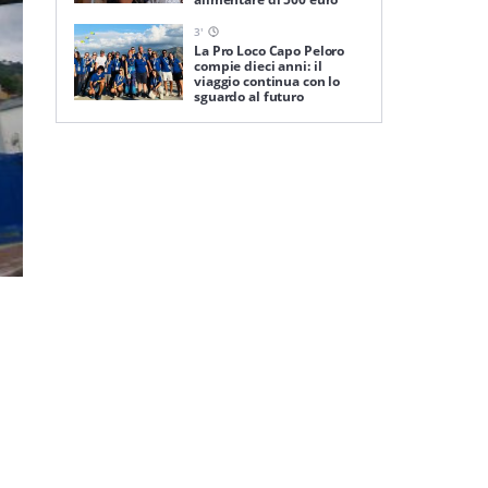
3
'
La Pro Loco Capo Peloro
compie dieci anni: il
viaggio continua con lo
sguardo al futuro