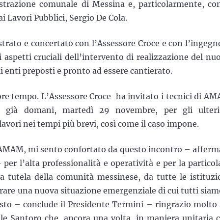
strazione comunale di Messina e, particolarmente, con
i Lavori Pubblici, Sergio De Cola.
ustrato e concertato con l’Assessore Croce e con l’ingegn
 aspetti cruciali dell’intervento di realizzazione del nu
i enti preposti e pronto ad essere cantierato.
ore tempo. L’Assessore Croce ha invitato i tecnici di A
, già domani, martedì 29 novembre, per gli ulteri
vori nei tempi più brevi, così come il caso impone.
 AMAM, mi sento confortato da questo incontro – afferma
r l’alta professionalità e operatività e per la particol
la tutela della comunità messinese, da tutte le istituzi
iurare una nuova situazione emergenziale di cui tutti siam
sto – conclude il Presidente Termini – ringrazio molto 
ile Santoro che, ancora una volta, in maniera unitaria 