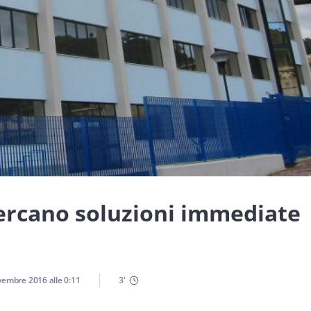
cercano soluzioni immediate
vembre 2016
alle
0:11
3
'