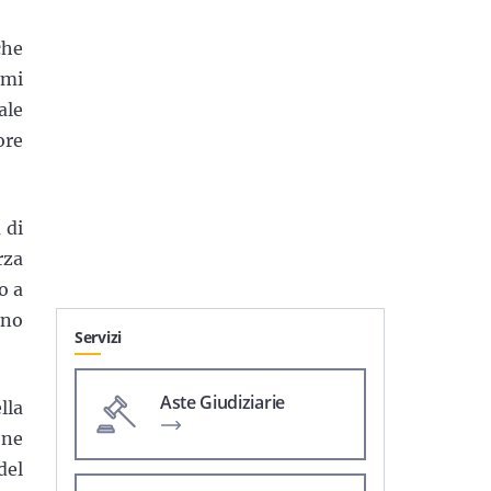
che
imi
ale
ore
 di
rza
o a
ono
Servizi
Aste Giudiziarie
lla
one
del