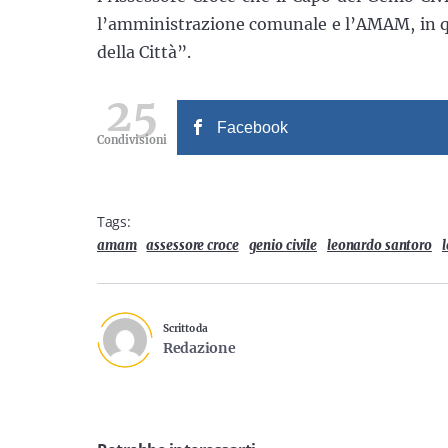
l’amministrazione comunale e l’AMAM, in q
della Città”.
25
Facebook
Condivisioni
Tags:
amam
assessore croce
genio civile
leonardo santoro
Scritto da
Redazione