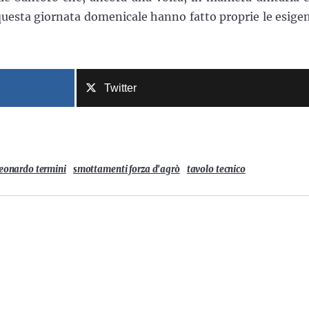
uesta giornata domenicale hanno fatto proprie le esige
Twitter
leonardo termini
smottamenti forza d'agrò
tavolo tecnico