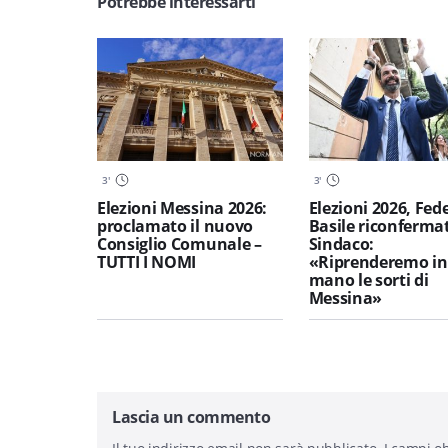
Potrebbe interessarti
3
'
3
'
Elezioni Messina 2026:
Elezioni 2026, Fed
proclamato il nuovo
Basile riconferma
Consiglio Comunale –
Sindaco:
TUTTI I NOMI
«Riprenderemo in
mano le sorti di
Messina»
Lascia un commento