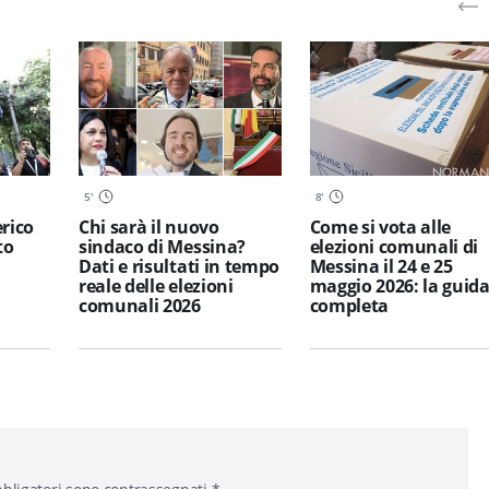
5
'
8
'
erico
Chi sarà il nuovo
Come si vota alle
to
sindaco di Messina?
elezioni comunali di
Dati e risultati in tempo
Messina il 24 e 25
reale delle elezioni
maggio 2026: la guid
comunali 2026
completa