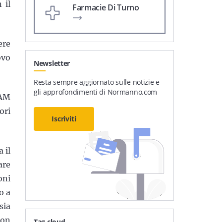
 il
Farmacie Di Turno
ere
ovo
Newsletter
Resta sempre aggiornato sulle notizie e
gli approfondimenti di Normanno.com
MAM
ori
Iscriviti
 il
are
oni
o a
sia
con
Tag cloud