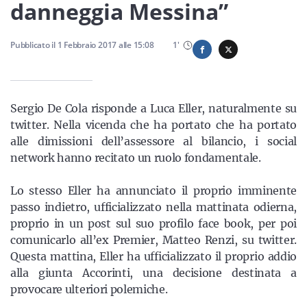
Sicilia
danneggia Messina”
Pubblicato il
1 Febbraio 2017
alle
15:08
1
'
Servizi
Sergio De Cola risponde a Luca Eller, naturalmente su
twitter. Nella vicenda che ha portato che ha portato
alle dimissioni dell’assessore al bilancio, i social
Resta sempre aggiornato con le ultime news, iscriviti alla
network hanno recitato un ruolo fondamentale.
nostra newsletter
Lo stesso Eller ha annunciato il proprio imminente
Iscriviti
passo indietro, ufficializzato nella mattinata odierna,
proprio in un post sul suo profilo face book, per poi
comunicarlo all’ex Premier, Matteo Renzi, su twitter.
Questa mattina, Eller ha ufficializzato il proprio addio
alla giunta Accorinti, una decisione destinata a
provocare ulteriori polemiche.