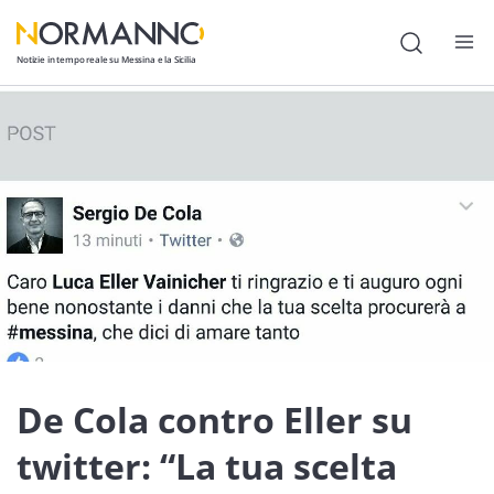
Notizie in tempo reale su Messina e la Sicilia
Attualità
Cronaca
Politica
Cultura
Lavoro
Società
Economia
De Cola contro Eller su
Sport
twitter: “La tua scelta