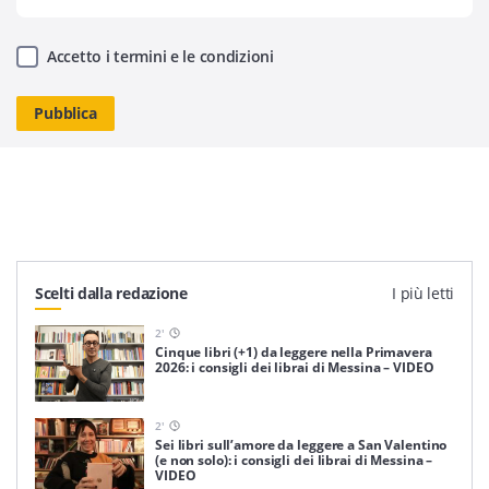
Accetto i termini e le condizioni
Scelti dalla redazione
I più letti
2
'
Cinque libri (+1) da leggere nella Primavera
2026: i consigli dei librai di Messina – VIDEO
2
'
Sei libri sull’amore da leggere a San Valentino
(e non solo): i consigli dei librai di Messina –
VIDEO