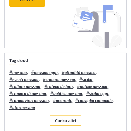
Tag cloud
#
,
#
,
#
,
messina
messina oggi
attualità messina
#
,
#
,
#
,
eventi messina
cronaca messina
sicilia
#
,
#
,
#
,
cultura messina
cateno de luca
notizie messina
#
,
#
,
#
,
cronaca di messina
politica messina
sicilia oggi
#
,
#
,
#
,
coronavirus messina
accorinti
consiglio comunale
#
atm messina
Carica altri