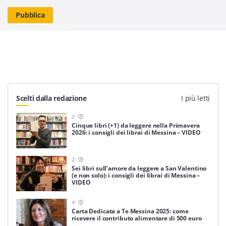
Scelti dalla redazione
I più letti
2
'
Cinque libri (+1) da leggere nella Primavera
2026: i consigli dei librai di Messina – VIDEO
2
'
Sei libri sull’amore da leggere a San Valentino
(e non solo): i consigli dei librai di Messina –
VIDEO
4
'
Carta Dedicata a Te Messina 2025: come
ricevere il contributo alimentare di 500 euro