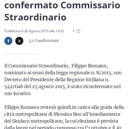
Sicilia
confermato Commissario
Straordinario
Servizi
Pubblicato il
26 Agosto 2015
alle
13:32
1
'
41
Condivisioni
Resta sempre aggiornato con le ultime news, iscriviti alla
Il Commissario Straordinario, Filippo Romano,
nostra newsletter
nominato ai sensi della legge regionale n. 8/2015, con
Decreto del Presidente della Regione Siciliana n.
Iscriviti
542/Gab del 25 agosto 2015, è stato riconfermato nel
suo incarico.
Filippo Romano resterà quindi in carica alla guida della
città metropolitana di Messina fino all’insediamento
del Sindaco metropolitano, la cui elezione è prevista
dalla legge nel periodo compreso tra l’1 ottobre e il 30