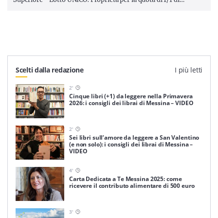
Scelti dalla redazione
I più letti
2
'
Cinque libri (+1) da leggere nella Primavera
2026: i consigli dei librai di Messina – VIDEO
2
'
Sei libri sull’amore da leggere a San Valentino
(e non solo): i consigli dei librai di Messina –
VIDEO
4
'
Carta Dedicata a Te Messina 2025: come
ricevere il contributo alimentare di 500 euro
3
'