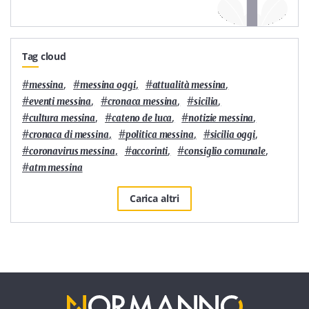
Tag cloud
#
,
#
,
#
,
messina
messina oggi
attualità messina
#
,
#
,
#
,
eventi messina
cronaca messina
sicilia
#
,
#
,
#
,
cultura messina
cateno de luca
notizie messina
#
,
#
,
#
,
cronaca di messina
politica messina
sicilia oggi
#
,
#
,
#
,
coronavirus messina
accorinti
consiglio comunale
#
atm messina
Carica altri