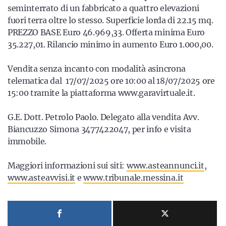
Sicilia
seminterrato di un fabbricato a quattro elevazioni
fuori terra oltre lo stesso. Superficie lorda di 22.15 mq.
PREZZO BASE Euro 46.969,33. Offerta minima Euro
35.227,01. Rilancio minimo in aumento Euro 1.000,00.
Servizi
Vendita senza incanto con modalità asincrona
telematica dal 17/07/2025 ore 10:00 al 18/07/2025 ore
15:00 tramite la piattaforma www.garavirtuale.it.
Resta sempre aggiornato con le ultime news, iscriviti alla
G.E. Dott. Petrolo Paolo. Delegato alla vendita Avv.
nostra newsletter
Biancuzzo Simona 3477422047, per info e visita
Iscriviti
immobile.
Maggiori informazioni sui siti:
www.asteannunci.it
,
www.asteavvisi.it
e
www.tribunale.messina.it