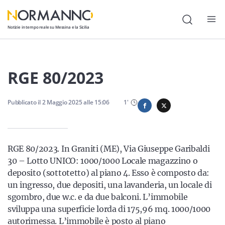
Notizie in tempo reale su Messina e la Sicilia
Attualità
RGE 80/2023
Cronaca
Pubblicato il
Politica
2 Maggio 2025
alle
15:06
1
'
Cultura
Lavoro
RGE 80/2023. In Graniti (ME), Via Giuseppe Garibaldi
30 – Lotto UNICO: 1000/1000 Locale magazzino o
Società
deposito (sottotetto) al piano 4. Esso è composto da:
Economia
un ingresso, due depositi, una lavanderia, un locale di
sgombro, due w.c. e da due balconi. L’immobile
Sport
sviluppa una superficie lorda di 175,96 mq. 1000/1000
autorimessa. L’immobile è posto al piano