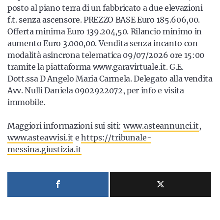
Sicilia
posto al piano terra di un fabbricato a due elevazioni
f.t. senza ascensore. PREZZO BASE Euro 185.606,00.
Offerta minima Euro 139.204,50. Rilancio minimo in
aumento Euro 3.000,00. Vendita senza incanto con
Servizi
modalità asincrona telematica 09/07/2026 ore 15:00
tramite la piattaforma www.garavirtuale.it. G.E.
Dott.ssa D Angelo Maria Carmela. Delegato alla vendita
Avv. Nulli Daniela 0902922072, per info e visita
immobile.
Resta sempre aggiornato con le ultime news, iscriviti alla
nostra newsletter
Maggiori informazioni sui siti:
www.asteannunci.it
,
Iscriviti
www.asteavvisi.it
e
https://tribunale-
messina.giustizia.it