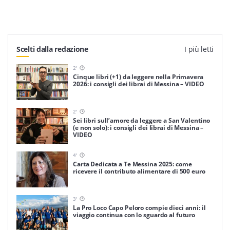
Scelti dalla redazione
I più letti
2
'
Cinque libri (+1) da leggere nella Primavera
2026: i consigli dei librai di Messina – VIDEO
2
'
Sei libri sull’amore da leggere a San Valentino
(e non solo): i consigli dei librai di Messina –
VIDEO
4
'
Carta Dedicata a Te Messina 2025: come
ricevere il contributo alimentare di 500 euro
3
'
La Pro Loco Capo Peloro compie dieci anni: il
viaggio continua con lo sguardo al futuro