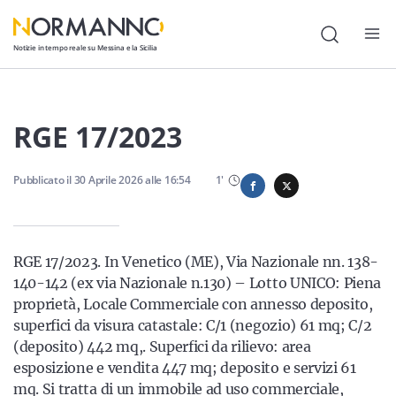
Notizie in tempo reale su Messina e la Sicilia
Attualità
RGE 17/2023
Cronaca
Pubblicato il
Politica
30 Aprile 2026
alle
16:54
1
'
Cultura
Lavoro
RGE 17/2023. In Venetico (ME), Via Nazionale nn. 138-
140-142 (ex via Nazionale n.130) – Lotto UNICO: Piena
Società
proprietà, Locale Commerciale con annesso deposito,
Economia
superfici da visura catastale: C/1 (negozio) 61 mq; C/2
(deposito) 442 mq,. Superfici da rilievo: area
Sport
esposizione e vendita 447 mq; deposito e servizi 61
mq. Si tratta di un immobile ad uso commerciale,