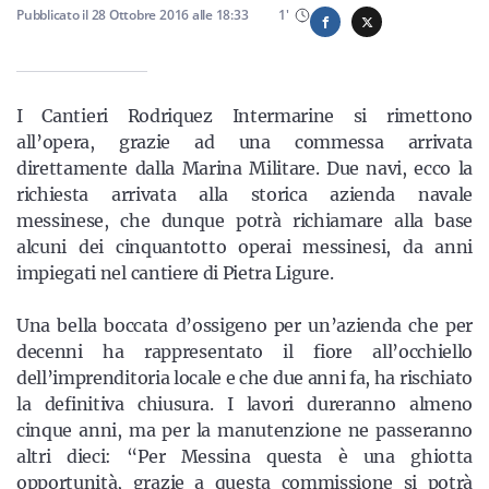
Sicilia
Pubblicato il
28 Ottobre 2016
alle
18:33
1
'
I Cantieri Rodriquez Intermarine si rimettono
Servizi
all’opera, grazie ad una commessa arrivata
direttamente dalla Marina Militare. Due navi, ecco la
richiesta arrivata alla storica azienda navale
messinese, che dunque potrà richiamare alla base
Resta sempre aggiornato con le ultime news, iscriviti alla
alcuni dei cinquantotto operai messinesi, da anni
nostra newsletter
impiegati nel cantiere di Pietra Ligure.
Iscriviti
Una bella boccata d’ossigeno per un’azienda che per
decenni ha rappresentato il fiore all’occhiello
dell’imprenditoria locale e che due anni fa, ha rischiato
la definitiva chiusura. I lavori dureranno almeno
cinque anni, ma per la manutenzione ne passeranno
altri dieci: “Per Messina questa è una ghiotta
opportunità, grazie a questa commissione si potrà