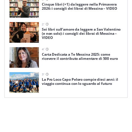
Cinque libri (+1) da leggere nella Primavera
2026: i consigli dei librai di Messina – VIDEO
2
'
Sei libri sull’amore da leggere a San Valentino
(e non solo): i consigli dei librai di Messina –
VIDEO
4
'
Carta Dedicata a Te Messina 2025: come
ricevere il contributo alimentare di 500 euro
3
'
La Pro Loco Capo Peloro compie dieci anni: il
viaggio continua con lo sguardo al futuro