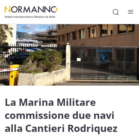
Notizie in tempo reale su Messina e la Sicilia
Attualità
Cronaca
Politica
Cultura
Lavoro
La Marina Militare
Società
commissione due navi
Economia
alla Cantieri Rodriquez
Sport