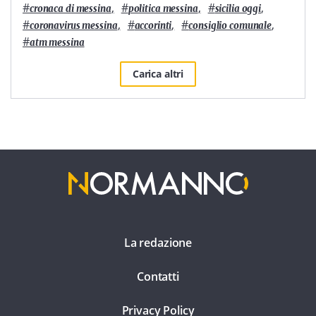
#
,
#
,
#
,
cronaca di messina
politica messina
sicilia oggi
#
,
#
,
#
,
coronavirus messina
accorinti
consiglio comunale
#
atm messina
Carica altri
La redazione
Contatti
Privacy Policy