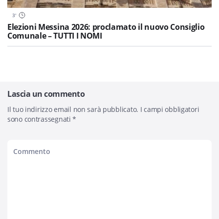
3
'
Elezioni Messina 2026: proclamato il nuovo Consiglio
Comunale – TUTTI I NOMI
Lascia un commento
Il tuo indirizzo email non sarà pubblicato.
I campi obbligatori
sono contrassegnati
*