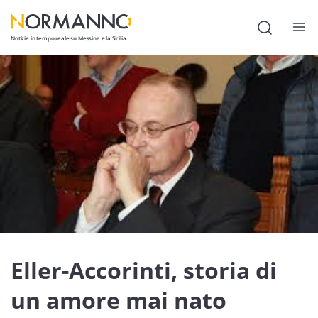
Notizie in tempo reale su Messina e la Sicilia
Attualità
Cronaca
Politica
Cultura
Lavoro
Società
Economia
Eller-Accorinti, storia di
Sport
un amore mai nato