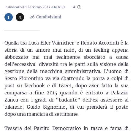
Sicilia
Pubblicato il
1 Febbraio 2017
alle
6:30
4
'
26
Condivisioni
Servizi
Quella tra Luca Eller Vainicher e Renato Accorinti è la
storia di un amore mai nato, di un feeling appena
abbozzato ma mai realmente sbocciato a causa
dell’eccessiva diversità tra le parti sulla visione della
Resta sempre aggiornato con le ultime news, iscriviti alla
gestione della macchina amministrativa. L’uomo di
nostra newsletter
Sesto Fiorentino va via sbattendo la porta a colpi di
Iscriviti
post su facebook e di tweet, dopo aver fatto la sua
comparsa a fine 2015 quando è entrato a Palazzo
Zanca con i gradi di “badante” dell’ex assessore al
bilancio, Guido Signorino, di cui prenderà il posto
dopo una manciata di settimane.
Tessera del Partito Democratico in tasca e fama di