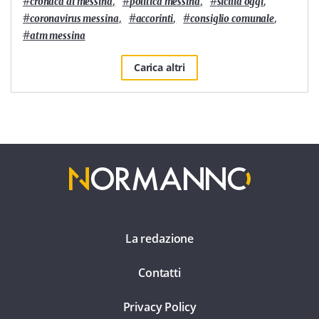
#
,
#
,
#
,
cronaca di messina
politica messina
sicilia oggi
#
,
#
,
#
,
coronavirus messina
accorinti
consiglio comunale
#
atm messina
Carica altri
La redazione
Contatti
Privacy Policy