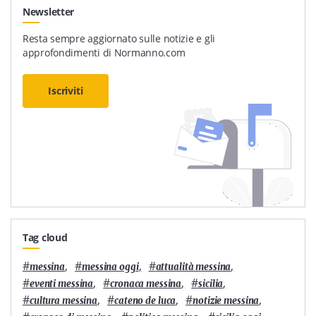
Newsletter
Resta sempre aggiornato sulle notizie e gli
approfondimenti di Normanno.com
Iscriviti
Tag cloud
#
,
#
,
#
,
messina
messina oggi
attualità messina
#
,
#
,
#
,
eventi messina
cronaca messina
sicilia
#
,
#
,
#
,
cultura messina
cateno de luca
notizie messina