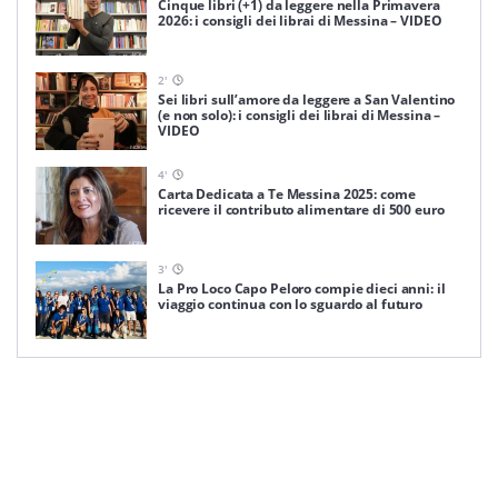
Cinque libri (+1) da leggere nella Primavera
2026: i consigli dei librai di Messina – VIDEO
2
'
Sei libri sull’amore da leggere a San Valentino
(e non solo): i consigli dei librai di Messina –
VIDEO
4
'
Carta Dedicata a Te Messina 2025: come
ricevere il contributo alimentare di 500 euro
3
'
La Pro Loco Capo Peloro compie dieci anni: il
viaggio continua con lo sguardo al futuro