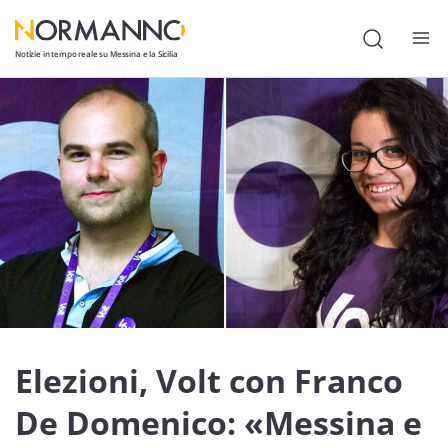
Notizie in tempo reale su Messina e la Sicilia
Attualità
Cronaca
Politica
Cultura
Lavoro
Società
Economia
Elezioni, Volt con Franco
Sport
De Domenico: «Messina e