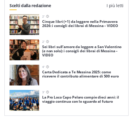
Scelti dalla redazione
I più letti
2
'
Cinque libri (+1) da leggere nella Primavera
2026: i consigli dei librai di Messina – VIDEO
2
'
Sei libri sull’amore da leggere a San Valentino
(e non solo): i consigli dei librai di Messina –
VIDEO
4
'
Carta Dedicata a Te Messina 2025: come
ricevere il contributo alimentare di 500 euro
3
'
La Pro Loco Capo Peloro compie dieci anni: il
viaggio continua con lo sguardo al futuro