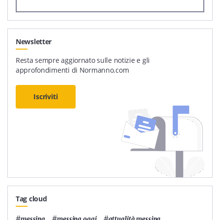
Newsletter
Resta sempre aggiornato sulle notizie e gli
approfondimenti di Normanno.com
Iscriviti
Tag cloud
#
,
#
,
#
,
messina
messina oggi
attualità messina