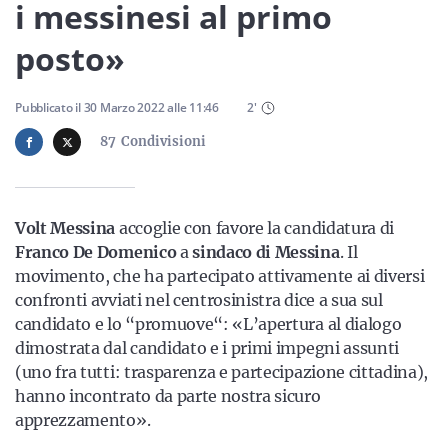
Sicilia
i messinesi al primo
posto»
Servizi
Pubblicato il
30 Marzo 2022
alle
11:46
2
'
87
Condivisioni
Resta sempre aggiornato con le ultime news, iscriviti alla
Volt Messina
accoglie con favore la candidatura di
nostra newsletter
Franco De Domenico
a
sindaco di Messina
. Il
movimento, che ha partecipato attivamente ai diversi
Iscriviti
confronti avviati nel centrosinistra dice a sua sul
candidato e lo “promuove“: «L’apertura al dialogo
dimostrata dal candidato e i primi impegni assunti
(uno fra tutti: trasparenza e partecipazione cittadina),
hanno incontrato da parte nostra sicuro
apprezzamento».