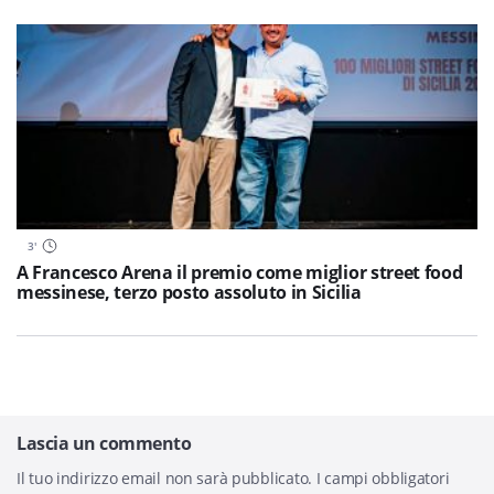
3
'
A Francesco Arena il premio come miglior street food
messinese, terzo posto assoluto in Sicilia
Lascia un commento
Il tuo indirizzo email non sarà pubblicato.
I campi obbligatori