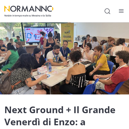
Notizie in tempo reale su Messina e la Sicilia
Attualità
Cronaca
Politica
Cultura
Lavoro
Società
Economia
Next Ground + Il Grande
Sport
Venerdì di Enzo: a