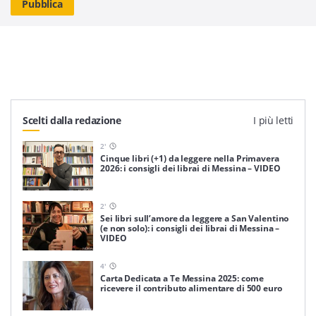
Scelti dalla redazione
I più letti
2
'
Cinque libri (+1) da leggere nella Primavera
2026: i consigli dei librai di Messina – VIDEO
2
'
Sei libri sull’amore da leggere a San Valentino
(e non solo): i consigli dei librai di Messina –
VIDEO
4
'
Carta Dedicata a Te Messina 2025: come
ricevere il contributo alimentare di 500 euro