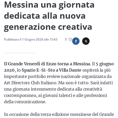
Sicilia
Messina una giornata
dedicata alla nuova
generazione creativa
Servizi
Pubblicato il
1 Giugno 2026
alle
15:43
5
'
Resta sempre aggiornato con le ultime news, iscriviti alla
Il Grande Venerdì di Enzo torna a Messina
nostra newsletter
. Il
5 giugno
2026
, lo
Spazio E-Si-Sto a Villa Dante
ospiterà la più
Iscriviti
importante portfolio review nazionale organizzata da
Art Directors Club Italiano. Ma non è tutto. Sarà infatti
una giornata interamente dedicata alla creatività
contemporanea, ai giovani talenti e alle professioni
della comunicazione.
In occasione della terza edizione messinese del Grande