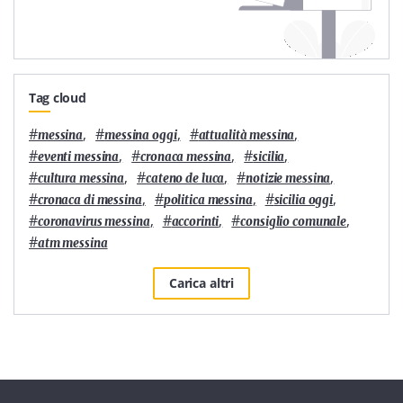
Tag cloud
#
,
#
,
#
,
messina
messina oggi
attualità messina
#
,
#
,
#
,
eventi messina
cronaca messina
sicilia
#
,
#
,
#
,
cultura messina
cateno de luca
notizie messina
#
,
#
,
#
,
cronaca di messina
politica messina
sicilia oggi
#
,
#
,
#
,
coronavirus messina
accorinti
consiglio comunale
#
atm messina
Carica altri