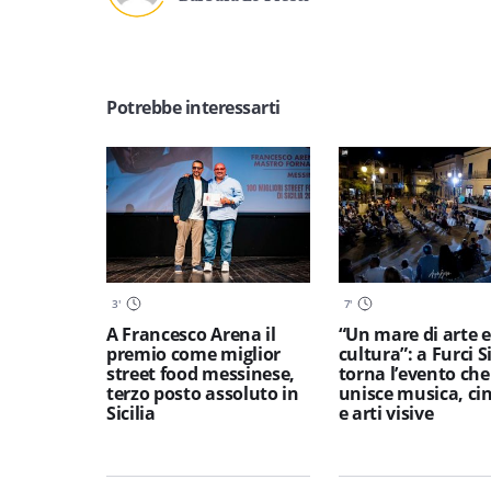
Potrebbe interessarti
3
'
7
'
A Francesco Arena il
“Un mare di arte e
premio come miglior
cultura”: a Furci S
street food messinese,
torna l’evento che
terzo posto assoluto in
unisce musica, c
Sicilia
e arti visive