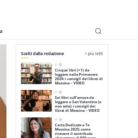
ia
Scelti dalla redazione
I più letti
2
'
Cinque libri (+1) da
leggere nella Primavera
2026: i consigli dei librai di
Messina – VIDEO
2
'
Sei libri sull’amore da
leggere a San Valentino (e
non solo): i consigli dei
librai di Messina – VIDEO
4
'
Carta Dedicata a Te
Messina 2025: come
ricevere il contributo
alimentare di 500 euro