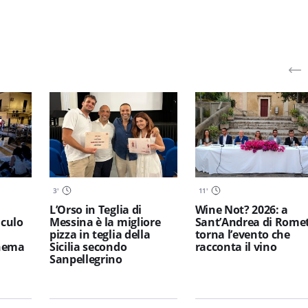
3
'
11
'
L’Orso in Teglia di
Wine Not? 2026: a
iculo
Messina è la migliore
Sant’Andrea di Rome
pizza in teglia della
torna l’evento che
inema
Sicilia secondo
racconta il vino
Sanpellegrino