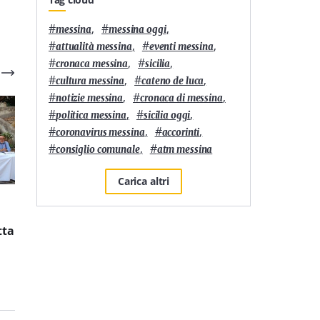
#
,
#
,
messina
messina oggi
#
,
#
,
attualità messina
eventi messina
#
,
#
,
cronaca messina
sicilia
#
,
#
,
cultura messina
cateno de luca
#
,
#
,
notizie messina
cronaca di messina
#
,
#
,
politica messina
sicilia oggi
#
,
#
,
coronavirus messina
accorinti
#
,
#
consiglio comunale
atm messina
Carica altri
6
'
3
'
Residenze universitarie:
È L’Orso di Messina la
tta
Banca Europea per gli
pizzeria siciliana più
Investimenti e Yugo
longeva nella 50 Top
affiancheranno
Pizza Italia 2026
Zanklon