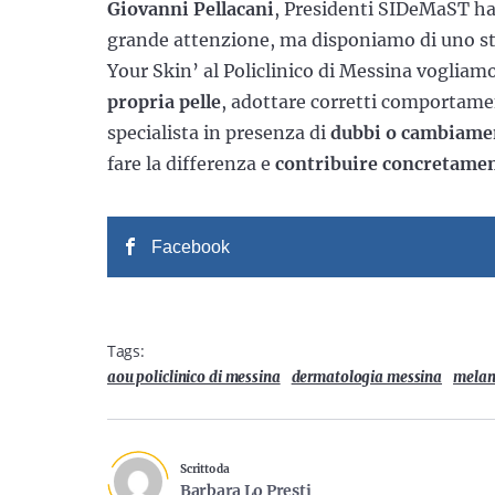
Giovanni Pellacani
, Presidenti SIDeMaST ha
grande attenzione, ma disponiamo di uno 
Your Skin’ al Policlinico di Messina vogliamo
propria pelle
, adottare corretti comportame
specialista in presenza di
dubbi o cambiamen
fare la differenza e
contribuire concretament
Facebook
Tags:
aou policlinico di messina
dermatologia messina
mela
Scritto da
Barbara Lo Presti