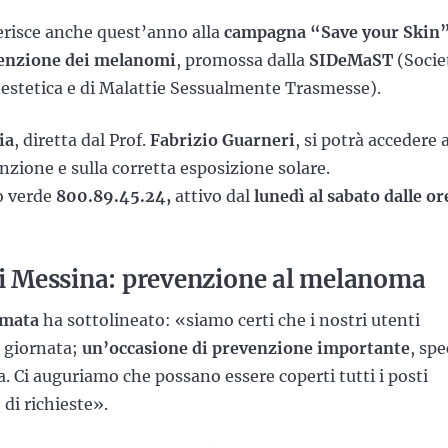
risce anche quest’anno alla
campagna “Save your Skin”
enzione dei melanomi
, promossa dalla
SIDeMaST
(Socie
 estetica e di Malattie Sessualmente Trasmesse).
ia
, diretta dal Prof.
Fabrizio Guarneri
, si potrà accedere 
nzione e sulla corretta esposizione solare.
o verde
800.89.45.24,
attivo dal
lunedì al sabato dalle or
 di Messina: prevenzione al melanoma
Amata
ha sottolineato: «siamo certi che i nostri utenti
a giornata;
un’occasione di prevenzione importante
, spe
va. Ci auguriamo che possano essere coperti tutti i posti
di richieste».