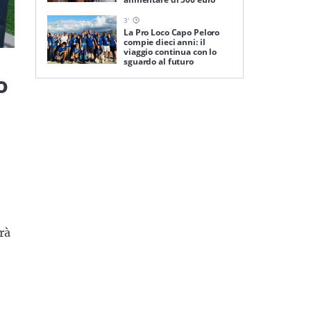
3
'
La Pro Loco Capo Peloro
compie dieci anni: il
viaggio continua con lo
sguardo al futuro
o
rà