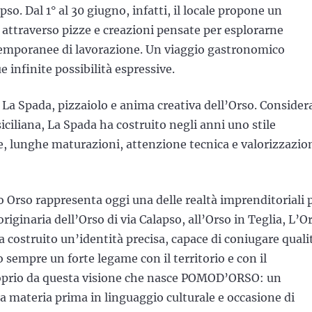
pso. Dal 1° al 30 giugno, infatti, il locale propone un
ttraverso pizze e creazioni pensate per esplorarne
ntemporanee di lavorazione. Un viaggio gastronomico
e infinite possibilità espressive.
La Spada, pizzaiolo e anima creativa dell’Orso. Consider
iciliana, La Spada ha costruito negli anni uno stile
ne, lunghe maturazioni, attenzione tecnica e valorizzazio
o Orso rappresenta oggi una delle realtà imprenditoriali 
riginaria dell’Orso di via Calapso, all’Orso in Teglia, L’O
 costruito un’identità precisa, capace di coniugare quali
sempre un forte legame con il territorio e con il
roprio da questa visione che nasce POMOD’ORSO: un
la materia prima in linguaggio culturale e occasione di