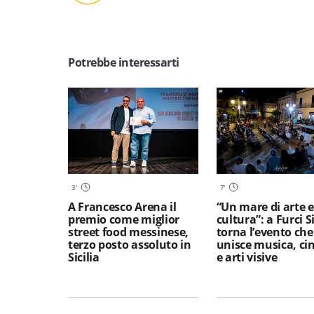
Potrebbe interessarti
3
'
7
'
A Francesco Arena il
“Un mare di arte e
premio come miglior
cultura”: a Furci S
street food messinese,
torna l’evento che
terzo posto assoluto in
unisce musica, c
Sicilia
e arti visive