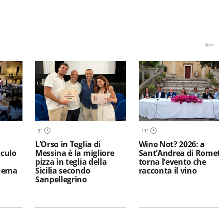
3
'
11
'
L’Orso in Teglia di
Wine Not? 2026: a
iculo
Messina è la migliore
Sant’Andrea di Rome
pizza in teglia della
torna l’evento che
inema
Sicilia secondo
racconta il vino
Sanpellegrino