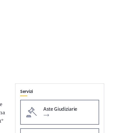
Servizi
e
Aste Giudiziarie
una
1°