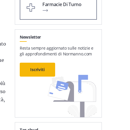
Farmacie Di Turno
Newsletter
ato
Resta sempre aggiornato sulle notizie e
gli approfondimenti di Normanno.com
ne
Iscriviti
più
rso
tà,
Tag cloud