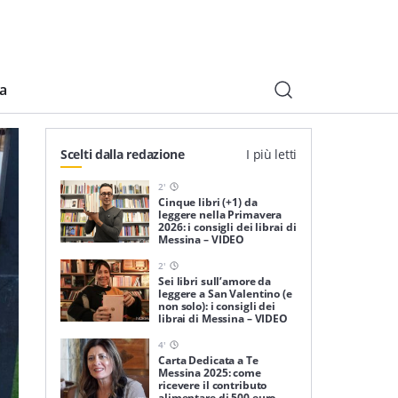
ia
Scelti dalla redazione
I più letti
2
'
Cinque libri (+1) da
leggere nella Primavera
2026: i consigli dei librai di
Messina – VIDEO
2
'
Sei libri sull’amore da
leggere a San Valentino (e
non solo): i consigli dei
librai di Messina – VIDEO
4
'
Carta Dedicata a Te
Messina 2025: come
ricevere il contributo
alimentare di 500 euro