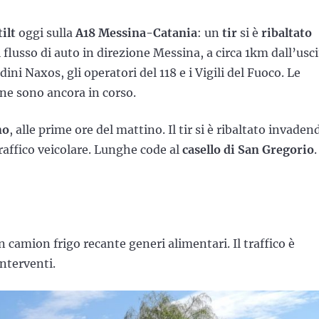
tilt
oggi sulla
A18 Messina-Catania
: un
tir
si è
ribaltato
 flusso di auto in direzione Messina, a circa 1km dall’usci
dini Naxos, gli operatori del 118 e i Vigili del Fuoco. Le
one sono ancora in corso.
no
, alle prime ore del mattino. Il tir si è ribaltato invaden
raffico veicolare. Lunghe code al
casello di San Gregorio
.
n camion frigo recante generi alimentari. Il traffico è
interventi.