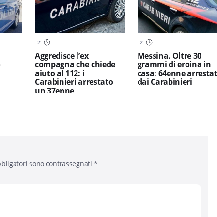
2
'
2
'
Aggredisce l’ex
Messina. Oltre 30
o
compagna che chiede
grammi di eroina in
aiuto al 112: i
casa: 64enne arresta
Carabinieri arrestato
dai Carabinieri
un 37enne
bligatori sono contrassegnati
*