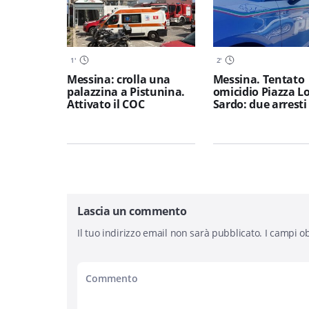
1
'
2
'
Messina: crolla una
Messina. Tentato
palazzina a Pistunina.
omicidio Piazza L
Attivato il COC
Sardo: due arresti
Lascia un commento
Il tuo indirizzo email non sarà pubblicato.
I campi ob