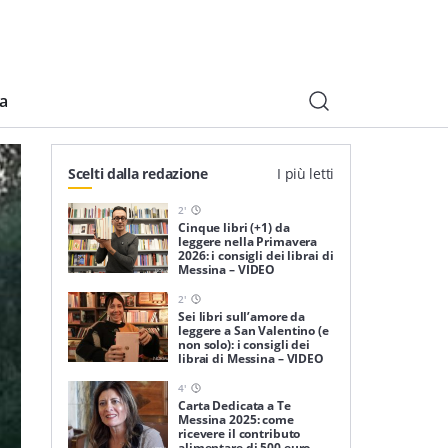
ia
Scelti dalla redazione
I più letti
2
'
Cinque libri (+1) da
leggere nella Primavera
2026: i consigli dei librai di
Messina – VIDEO
2
'
Sei libri sull’amore da
leggere a San Valentino (e
non solo): i consigli dei
librai di Messina – VIDEO
4
'
Carta Dedicata a Te
Messina 2025: come
ricevere il contributo
alimentare di 500 euro