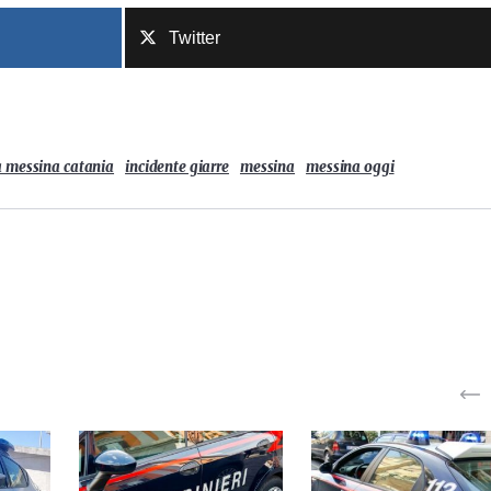
Twitter
a messina catania
incidente giarre
messina
messina oggi