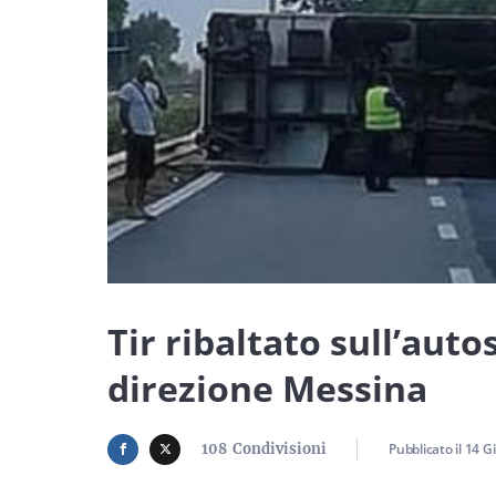
Tir ribaltato sull’autos
direzione Messina
108
Condivisioni
Pubblicato il
14 G