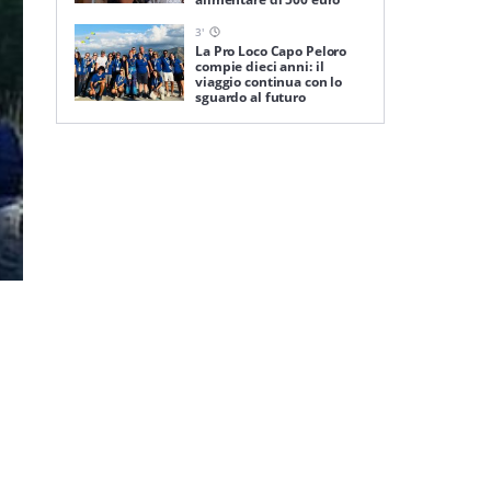
3
'
La Pro Loco Capo Peloro
compie dieci anni: il
viaggio continua con lo
sguardo al futuro