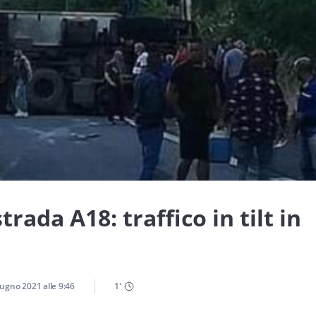
trada A18: traffico in tilt in
iugno 2021
alle
9:46
1
'