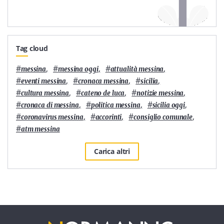
Tag cloud
#
,
#
,
#
,
messina
messina oggi
attualità messina
#
,
#
,
#
,
eventi messina
cronaca messina
sicilia
#
,
#
,
#
,
cultura messina
cateno de luca
notizie messina
#
,
#
,
#
,
cronaca di messina
politica messina
sicilia oggi
#
,
#
,
#
,
coronavirus messina
accorinti
consiglio comunale
#
atm messina
Carica altri