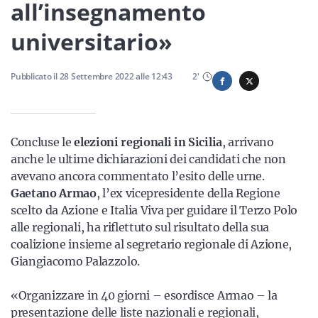
Sicilia
all’insegnamento
universitario»
Servizi
Pubblicato il
28 Settembre 2022
alle
12:43
2
'
Concluse le
elezioni regionali in Sicilia
, arrivano
Resta sempre aggiornato con le ultime news, iscriviti alla
anche le ultime dichiarazioni dei candidati che non
nostra newsletter
avevano ancora commentato l’esito delle urne.
Gaetano
Armao
, l’ex vicepresidente della Regione
Iscriviti
scelto da Azione e Italia Viva per guidare il Terzo Polo
alle regionali, ha riflettuto sul risultato della sua
coalizione insieme al segretario regionale di Azione,
Giangiacomo Palazzolo.
«Organizzare in 40 giorni – esordisce Armao – la
presentazione delle liste nazionali e regionali,