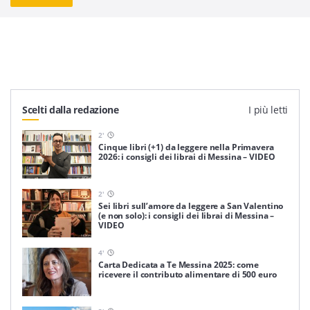
Scelti dalla redazione
I più letti
2
'
Cinque libri (+1) da leggere nella Primavera
2026: i consigli dei librai di Messina – VIDEO
2
'
Sei libri sull’amore da leggere a San Valentino
(e non solo): i consigli dei librai di Messina –
VIDEO
4
'
Carta Dedicata a Te Messina 2025: come
ricevere il contributo alimentare di 500 euro