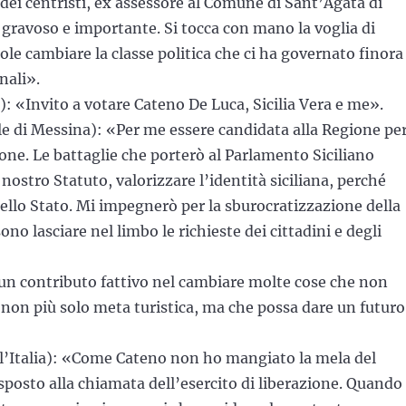
 dei centristi, ex assessore al Comune di Sant’Agata di
gravoso e importante. Si tocca con mano la voglia di
e cambiare la classe politica che ci ha governato finora
nali».
): «Invito a votare Cateno De Luca, Sicilia Vera e me».
e di Messina): «Per me essere candidata alla Regione pe
one. Le battaglie che porterò al Parlamento Siciliano
 nostro Statuto, valorizzare l’identità siciliana, perché
nello Stato. Mi impegnerò per la sburocratizzazione della
o lasciare nel limbo le richieste dei cittadini e degli
 un contributo fattivo nel cambiare molte cose che non
 non più solo meta turistica, ma che possa dare un futuro
 l’Italia): «Come Cateno non ho mangiato la mela del
isposto alla chiamata dell’esercito di liberazione. Quando