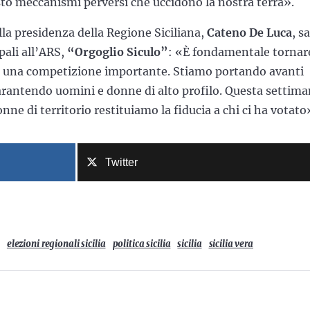
sto meccanismi perversi che uccidono la nostra terra».
lla presidenza della Regione Siciliana,
Cateno De Luca
, s
pali all’ARS,
“Orgoglio Siculo”
: «È fondamentale tornar
a è una competizione importante. Stiamo portando avanti
garantendo uomini e donne di alto profilo. Questa settim
nne di territorio restituiamo la fiducia a chi ci ha votato
Twitter
elezioni regionali sicilia
politica sicilia
sicilia
sicilia vera