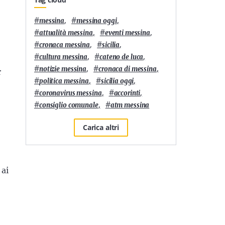
#
,
#
,
messina
messina oggi
#
,
#
,
attualità messina
eventi messina
#
,
#
,
cronaca messina
sicilia
#
,
#
,
cultura messina
cateno de luca
#
,
#
,
notizie messina
cronaca di messina
r
#
,
#
,
politica messina
sicilia oggi
#
,
#
,
coronavirus messina
accorinti
#
,
#
consiglio comunale
atm messina
Carica altri
 ai