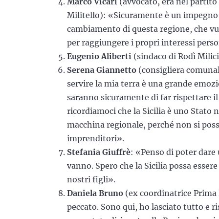
Marco Vicari
(avvocato, era nel partito
Militello): «Sicuramente è un impegno 
cambiamento di questa regione, che vuol
per raggiungere i propri interessi perso
Eugenio Aliberti
(sindaco di Rodì Milici
Serena Giannetto
(consigliera comunal
servire la mia terra è una grande emozi
saranno sicuramente di far rispettare il
ricordiamoci che la Sicilia è uno Stato 
macchina regionale, perché non si posson
imprenditori».
Stefania Giuffrè
: «Penso di poter dare
vanno. Spero che la Sicilia possa essere
nostri figli».
Daniela Bruno
(ex coordinatrice Prima
peccato. Sono qui, ho lasciato tutto e r