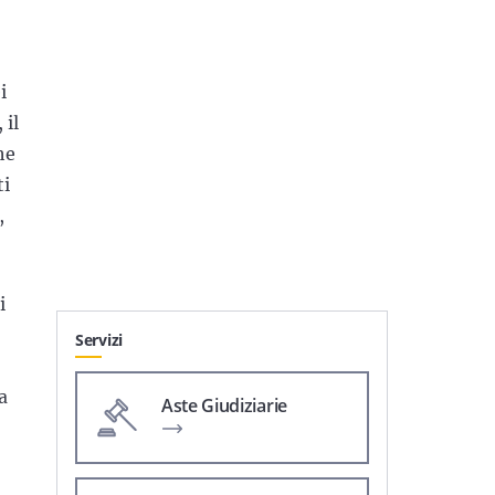
i
 il
he
ti
,
i
Servizi
a
Aste Giudiziarie