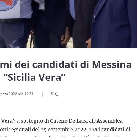
nomi dei candidati di Messina
 “Sicilia Vera”
gosto 2022
alle
10:51
5
'
a Vera
” a sostegno di
Cateno De Luca
all’
Assemblea
zioni regionali del 25 settembre 2022. Tra i
candidati di