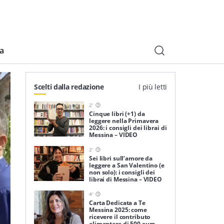
ia
Scelti dalla redazione
I più letti
2
'
Cinque libri (+1) da
leggere nella Primavera
2026: i consigli dei librai di
Messina – VIDEO
2
'
Sei libri sull’amore da
leggere a San Valentino (e
non solo): i consigli dei
librai di Messina – VIDEO
4
'
Carta Dedicata a Te
Messina 2025: come
ricevere il contributo
alimentare di 500 euro