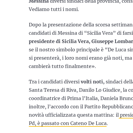
Messina
diversi sindaci della provincia, consi
Vediamo tutti i nomi.
Dopo la presentazione della scorsa settimana
candidati di Messina di “Sicilia Vera” di fars
presidente di Sicilia Vera, Giuseppe Lomba
se il nostro simbolo principale è “De Luca s
si presenterà, i loro nomi erano già noti, ma
cambierà tutto finalmente».
Tra i candidati diversi
volti noti,
sindaci dell
Santa Teresa di Riva, Danilo Lo Giudice, la 
coordinatrice di Prima l’Italia, Daniela Brun
inoltre, l’accordo con il Partito Repubblican
novità ufficializzata questa mattina: il
presid
Pd, è passato con Cateno De Luca
.