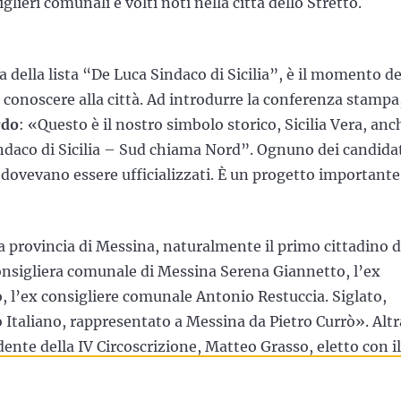
glieri comunali e volti noti nella città dello Stretto.
 della lista “De Luca Sindaco di Sicilia”, è il momento de
i conoscere alla città. Ad introdurre la conferenza stampa,
rdo
: «Questo è il nostro simbolo storico, Sicilia Vera, anc
indaco di Sicilia – Sud chiama Nord”. Ognuno dei candida
 dovevano essere ufficializzati. È un progetto importante
a provincia di Messina, naturalmente il primo cittadino d
consigliera comunale di Messina Serena Giannetto, l’ex
o, l’ex consigliere comunale Antonio Restuccia. Siglato,
o Italiano, rappresentato a Messina da Pietro Currò». Altr
ente della IV Circoscrizione, Matteo Grasso, eletto con il