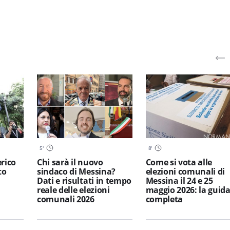
5
'
8
'
erico
Chi sarà il nuovo
Come si vota alle
to
sindaco di Messina?
elezioni comunali di
Dati e risultati in tempo
Messina il 24 e 25
reale delle elezioni
maggio 2026: la guid
comunali 2026
completa