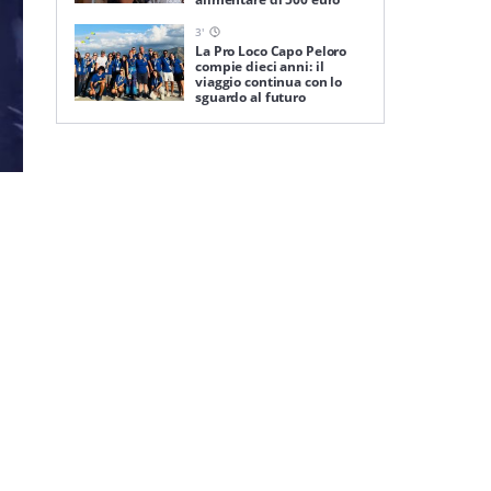
3
'
La Pro Loco Capo Peloro
compie dieci anni: il
viaggio continua con lo
sguardo al futuro