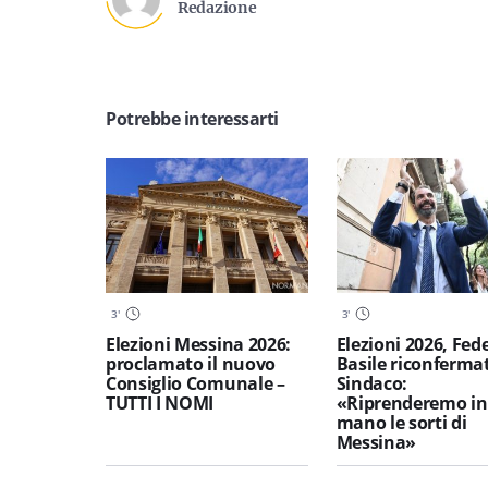
Redazione
Potrebbe interessarti
3
'
3
'
Elezioni Messina 2026:
Elezioni 2026, Fed
proclamato il nuovo
Basile riconferma
Consiglio Comunale –
Sindaco:
TUTTI I NOMI
«Riprenderemo in
mano le sorti di
Messina»