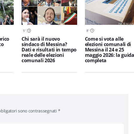
5
'
8
'
erico
Chi sarà il nuovo
Come si vota alle
to
sindaco di Messina?
elezioni comunali di
Dati e risultati in tempo
Messina il 24 e 25
reale delle elezioni
maggio 2026: la guid
comunali 2026
completa
bligatori sono contrassegnati
*