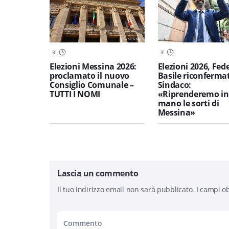
3
'
3
'
Elezioni Messina 2026:
Elezioni 2026, Fed
proclamato il nuovo
Basile riconferma
Consiglio Comunale –
Sindaco:
TUTTI I NOMI
«Riprenderemo in
mano le sorti di
Messina»
Lascia un commento
Il tuo indirizzo email non sarà pubblicato.
I campi ob