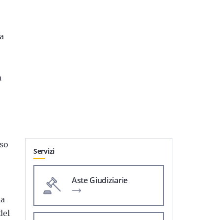
la
a
aso
Servizi
Aste Giudiziarie
la
del