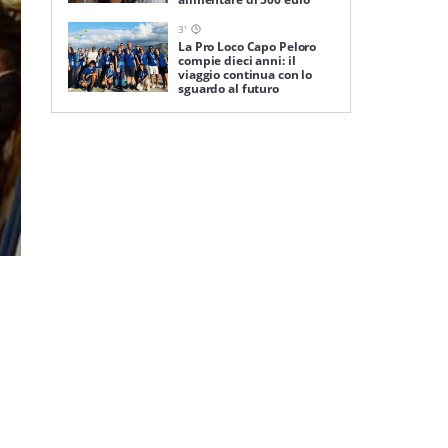
3
'
La Pro Loco Capo Peloro
compie dieci anni: il
viaggio continua con lo
sguardo al futuro