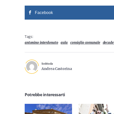
Facebook
Tags:
antonino interdonato
aula
consiglio comunale
decade
Scritto da
Andrea Castorina
Potrebbe interessarti