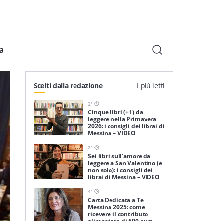
ia
Scelti dalla redazione
I più letti
2
'
Cinque libri (+1) da
leggere nella Primavera
2026: i consigli dei librai di
Messina – VIDEO
2
'
Sei libri sull’amore da
leggere a San Valentino (e
non solo): i consigli dei
librai di Messina – VIDEO
4
'
Carta Dedicata a Te
Messina 2025: come
ricevere il contributo
alimentare di 500 euro