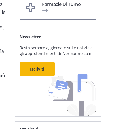
o,
Farmacie Di Turno
lla
”.
Newsletter
Resta sempre aggiornato sulle notizie e
la
gli approfondimenti di Normanno.com
Iscriviti
può
Tag cloud