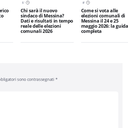
5
'
8
'
erico
Chi sarà il nuovo
Come si vota alle
to
sindaco di Messina?
elezioni comunali di
Dati e risultati in tempo
Messina il 24 e 25
reale delle elezioni
maggio 2026: la guid
comunali 2026
completa
bligatori sono contrassegnati
*