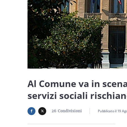
Al Comune va in scena i
servizi sociali rischian
26
Condivisioni
Pubblicato il
19 Ag