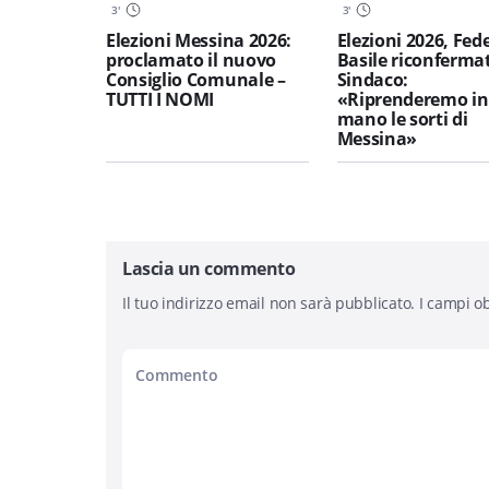
3
'
3
'
Elezioni Messina 2026:
Elezioni 2026, Fed
proclamato il nuovo
Basile riconferma
Consiglio Comunale –
Sindaco:
TUTTI I NOMI
«Riprenderemo in
mano le sorti di
Messina»
Lascia un commento
Il tuo indirizzo email non sarà pubblicato.
I campi ob