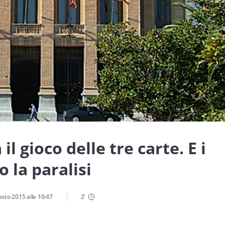
l gioco delle tre carte. E i
o la paralisi
osto 2015
alle
10:47
2
'