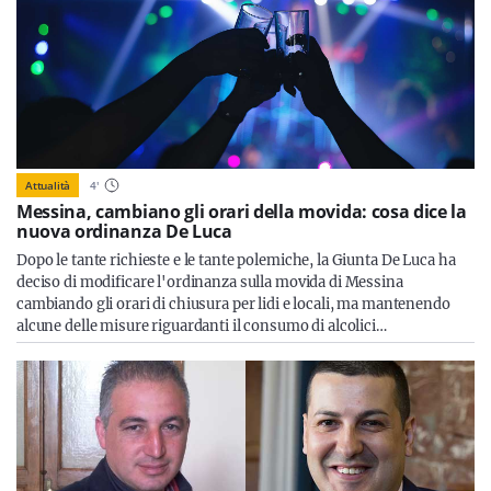
Attualità
4
'
Messina, cambiano gli orari della movida: cosa dice la
nuova ordinanza De Luca
Dopo le tante richieste e le tante polemiche, la Giunta De Luca ha
deciso di modificare l'ordinanza sulla movida di Messina
cambiando gli orari di chiusura per lidi e locali, ma mantenendo
alcune delle misure riguardanti il consumo di alcolici…