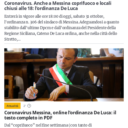
Sicilia
Coronavirus. Anche a Messina coprifuoco e locali
chiusi alle 18: l’ordinanza De Luca
Entrerà in vigore alle ore 18:00 di oggi, sabato 31 ottobre,
l'ordinanza n. 306 del sindaco di Messina. Adeguandosi a quanto
stabilito dall'ultimo Dpcm e dall'ordinanza del Presidente della
Servizi
Regione Siciliana, Cateno De Luca ordina, anche nella città dello
Stretto,…
Resta sempre aggiornato con le ultime news, iscriviti alla
nostra newsletter
Iscriviti
Attualità
2
'
Coronavirus Messina, online l’ordinanza De Luca: il
testo completo in PDF
Dal “coprifuoco” nel fine settimana (con tanto di