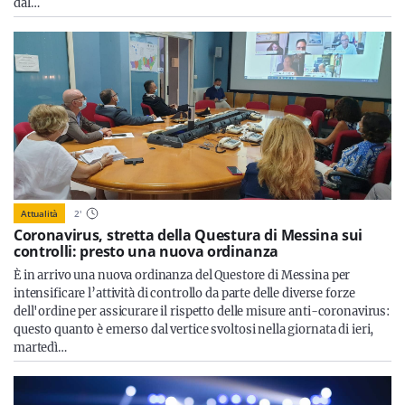
dal…
Attualità
2
'
Coronavirus, stretta della Questura di Messina sui
controlli: presto una nuova ordinanza
È in arrivo una nuova ordinanza del Questore di Messina per
intensificare l’attività di controllo da parte delle diverse forze
dell'ordine per assicurare il rispetto delle misure anti-coronavirus:
questo quanto è emerso dal vertice svoltosi nella giornata di ieri,
martedì…