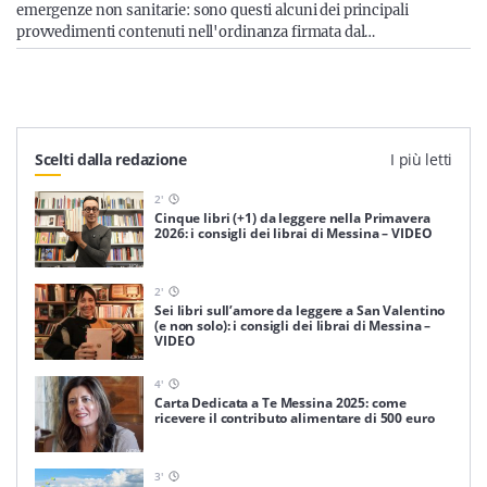
emergenze non sanitarie: sono questi alcuni dei principali
provvedimenti contenuti nell'ordinanza firmata dal…
Scelti dalla redazione
I più letti
2
'
Cinque libri (+1) da leggere nella Primavera
2026: i consigli dei librai di Messina – VIDEO
2
'
Sei libri sull’amore da leggere a San Valentino
(e non solo): i consigli dei librai di Messina –
VIDEO
4
'
Carta Dedicata a Te Messina 2025: come
ricevere il contributo alimentare di 500 euro
3
'