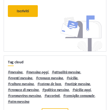
Iscriviti
Tag cloud
#
,
#
,
#
,
messina
messina oggi
attualità messina
#
,
#
,
#
,
eventi messina
cronaca messina
sicilia
#
,
#
,
#
,
cultura messina
cateno de luca
notizie messina
#
,
#
,
#
,
cronaca di messina
politica messina
sicilia oggi
#
,
#
,
#
,
coronavirus messina
accorinti
consiglio comunale
#
atm messina