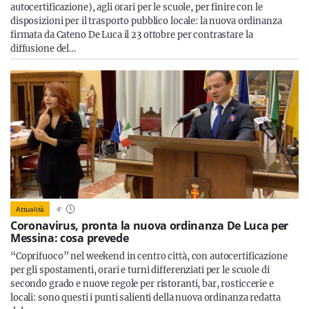
autocertificazione), agli orari per le scuole, per finire con le
disposizioni per il trasporto pubblico locale: la nuova ordinanza
firmata da Cateno De Luca il 23 ottobre per contrastare la
diffusione del…
Attualità
4
'
Coronavirus, pronta la nuova ordinanza De Luca per
Messina: cosa prevede
“Coprifuoco” nel weekend in centro città, con autocertificazione
per gli spostamenti, orari e turni differenziati per le scuole di
secondo grado e nuove regole per ristoranti, bar, rosticcerie e
locali: sono questi i punti salienti della nuova ordinanza redatta