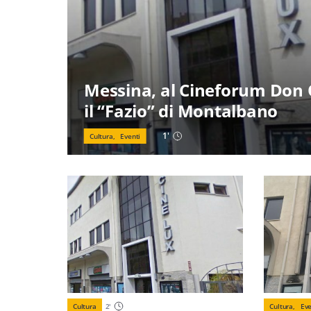
Messina, al Cineforum Don 
il “Fazio” di Montalbano
1
'
Cultura,
Eventi
Cultura
2
'
Cultura,
Eve