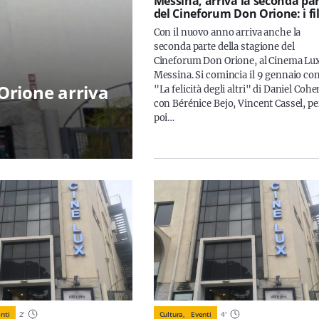
Messina, arriva la seconda pa
del Cineforum Don Orione: i f
Con il nuovo anno arriva anche la
seconda parte della stagione del
Cineforum Don Orione, al Cinema Lux
Messina. Si comincia il 9 gennaio co
Orione arriva
"La felicità degli altri" di Daniel Cohe
con Bérénice Bejo, Vincent Cassel, pe
poi…
nti
2
'
Cultura,
Eventi
4
'