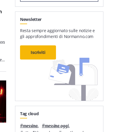
n
Newsletter
Resta sempre aggiornato sulle notizie e
gli approfondimenti di Normanno.com
Don
Iscriviti
me…
Tag cloud
#
,
#
,
messina
messina oggi