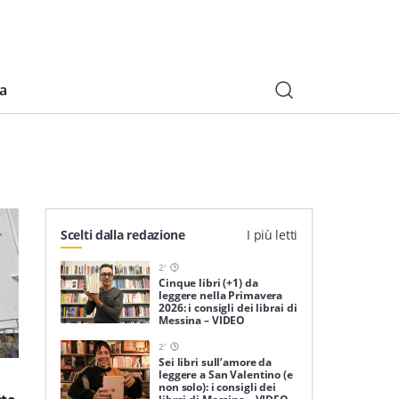
ia
Scelti dalla redazione
I più letti
2
'
Cinque libri (+1) da
leggere nella Primavera
2026: i consigli dei librai di
Messina – VIDEO
2
'
Sei libri sull’amore da
leggere a San Valentino (e
non solo): i consigli dei