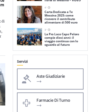
rte
librai di Messina – VIDEO
ilm
4
'
Carta Dedicata a Te
Messina 2025: come
ricevere il contributo
 di
alimentare di 500 euro
n
3
'
n,
La Pro Loco Capo Peloro
r
compie dieci anni: il
viaggio continua con lo
sguardo al futuro
Servizi
Aste Giudiziarie
Farmacie Di Turno