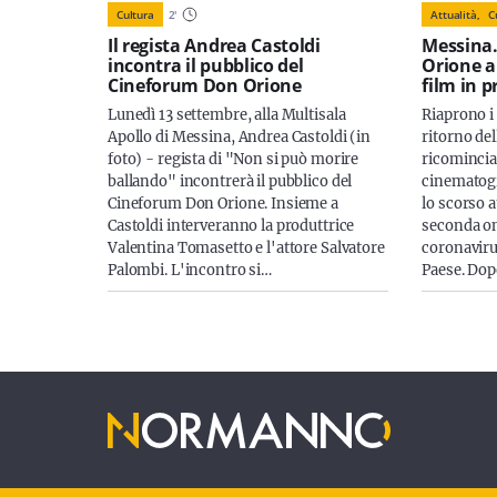
Cultura
2
'
Attualità,
C
Il regista Andrea Castoldi
Messina.
incontra il pubblico del
Orione al
Cineforum Don Orione
film in
Lunedì 13 settembre, alla Multisala
Riaprono i
Apollo di Messina, Andrea Castoldi (in
ritorno del
foto) - regista di "Non si può morire
ricomincia
ballando" incontrerà il pubblico del
cinematogr
Cineforum Don Orione. Insieme a
lo scorso a
Castoldi interveranno la produttrice
seconda on
Valentina Tomasetto e l'attore Salvatore
coronavirus
Palombi. L'incontro si…
Paese. Dop