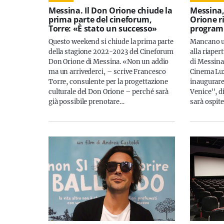
Messina. Il Don Orione chiude la
Messina,
prima parte del cineforum,
Orione ri
Torre: «È stato un successo»
progra
Questo weekend si chiude la prima parte
Mancano un
della stagione 2022-2023 del Cineforum
alla riape
Don Orione di Messina. «Non un addio
di Messina 
ma un arrivederci, – scrive Francesco
Cinema Lux
Torre, consulente per la progettazione
inaugurare
culturale del Don Orione – perché sarà
Venice", d
già possibile prenotare…
sarà ospite