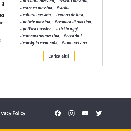
#
,
#
,
attualità messina
eventi messina
il
#
,
#
,
cronaca messina
sicilia
#
,
#
,
ma
cultura messina
cateno de luca
#
,
#
,
notizie messina
cronaca di messina
nno
#
,
#
,
i
politica messina
sicilia oggi
#
,
#
,
coronavirus messina
accorinti
a
#
,
#
consiglio comunale
atm messina
Carica altri
ivacy Policy