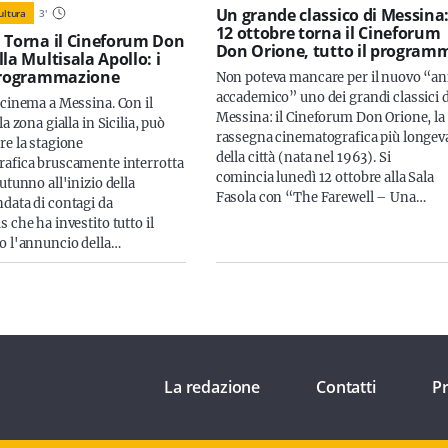
Un grande classico di Messina: 
ultura
3
'
12 ottobre torna il Cineforum
 Torna il Cineforum Don
Don Orione, tutto il program
la Multisala Apollo: i
 programmazione
Non poteva mancare per il nuovo “a
accademico” uno dei grandi classici d
 cinema a Messina. Con il
Messina: il Cineforum Don Orione, la
la zona gialla in Sicilia, può
rassegna cinematografica più longev
re la stagione
della città (nata nel 1963). Si
afica bruscamente interrotta
comincia lunedì 12 ottobre alla Sala
utunno all'inizio della
Fasola con “The Farewell – Una…
data di contagi da
 che ha investito tutto il
o l'annuncio della…
La redazione
Contatti
Pr