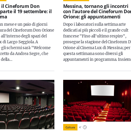
 il Cineforum Don
Messina, tornano gli incontri
parte il 19 settembre: il
con l’autore del Cineforum Do
mma
Orione: gli appuntamenti
 mese e un paio di giorni
Dopo i laboratori sulla settima arte
rtura del Cineforum Don Orione
dedicati ai più piccoli e il grande cult
all'interno degli spazi del
francese "Fino all'ultimo respiro",
 di Largo Seggiola. A
prosegue la stagione del Cineforum 
 gli schermi sarà "Welcome
Orione al Cinema Lux di Messina; per
iretto da Andrea Segre, che
questa settimana sono diversi gli
 della…
appuntamenti in programma. Insie
Cultura
4
'