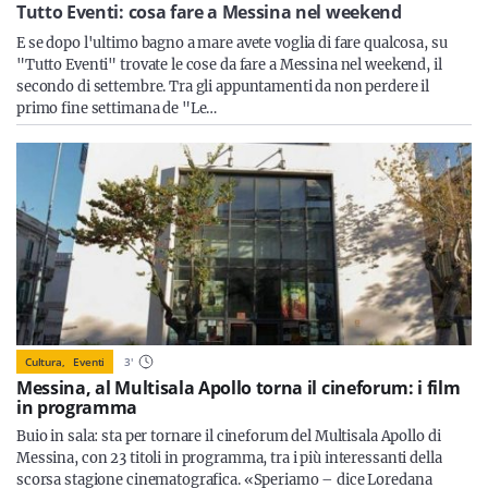
Sicilia
Tutto Eventi: cosa fare a Messina nel weekend
E se dopo l'ultimo bagno a mare avete voglia di fare qualcosa, su
"Tutto Eventi" trovate le cose da fare a Messina nel weekend, il
secondo di settembre. Tra gli appuntamenti da non perdere il
primo fine settimana de "Le…
Servizi
Resta sempre aggiornato con le ultime news, iscriviti alla
nostra newsletter
Iscriviti
Cultura,
Eventi
3
'
Messina, al Multisala Apollo torna il cineforum: i film
in programma
Buio in sala: sta per tornare il cineforum del Multisala Apollo di
Messina, con 23 titoli in programma, tra i più interessanti della
scorsa stagione cinematografica. «Speriamo – dice Loredana