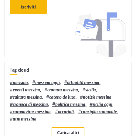
Iscriviti
Tag cloud
#
,
#
,
#
,
messina
messina oggi
attualità messina
#
,
#
,
#
,
eventi messina
cronaca messina
sicilia
#
,
#
,
#
,
cultura messina
cateno de luca
notizie messina
#
,
#
,
#
,
cronaca di messina
politica messina
sicilia oggi
#
,
#
,
#
,
coronavirus messina
accorinti
consiglio comunale
#
atm messina
Carica altri