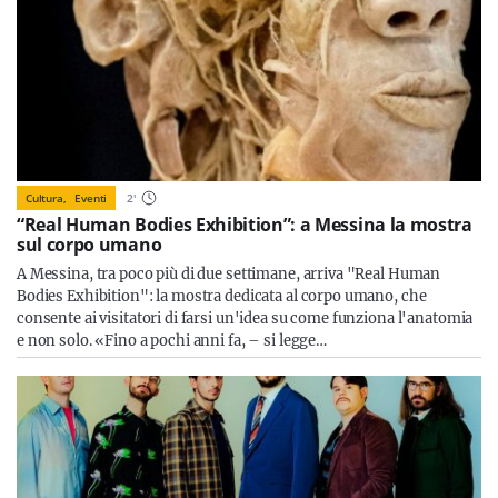
Cultura,
Eventi
2
'
“Real Human Bodies Exhibition”: a Messina la mostra
sul corpo umano
A Messina, tra poco più di due settimane, arriva "Real Human
Bodies Exhibition": la mostra dedicata al corpo umano, che
consente ai visitatori di farsi un'idea su come funziona l'anatomia
e non solo. «Fino a pochi anni fa, – si legge…