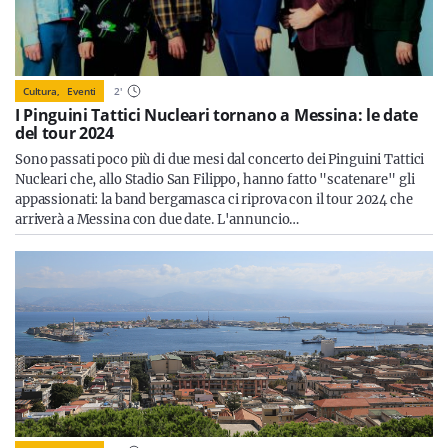
Cultura,
Eventi
2
'
I Pinguini Tattici Nucleari tornano a Messina: le date
del tour 2024
Sono passati poco più di due mesi dal concerto dei Pinguini Tattici
Nucleari che, allo Stadio San Filippo, hanno fatto "scatenare" gli
appassionati: la band bergamasca ci riprova con il tour 2024 che
arriverà a Messina con due date. L'annuncio…