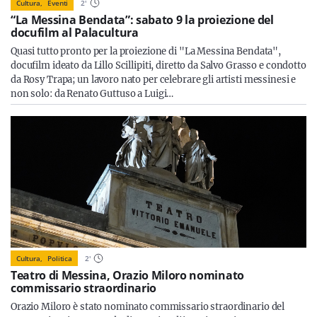
Cultura,
Eventi
2
'
“La Messina Bendata”: sabato 9 la proiezione del
docufilm al Palacultura
Quasi tutto pronto per la proiezione di "La Messina Bendata",
docufilm ideato da Lillo Scillipiti, diretto da Salvo Grasso e condotto
da Rosy Trapa; un lavoro nato per celebrare gli artisti messinesi e
non solo: da Renato Guttuso a Luigi…
Cultura,
Politica
2
'
Teatro di Messina, Orazio Miloro nominato
commissario straordinario
Orazio Miloro è stato nominato commissario straordinario del