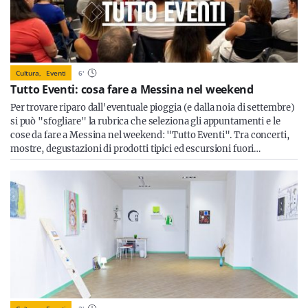
Cultura,
Eventi
6
'
Tutto Eventi: cosa fare a Messina nel weekend
Per trovare riparo dall'eventuale pioggia (e dalla noia di settembre)
si può "sfogliare" la rubrica che seleziona gli appuntamenti e le
cose da fare a Messina nel weekend: "Tutto Eventi". Tra concerti,
mostre, degustazioni di prodotti tipici ed escursioni fuori…