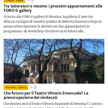
Cultura,
Eventi
2
'
Tra laboratori e mostre: i prossimi appuntamenti alla
FORO G gallery
Si torna alla FORO G gallery di Messina, la galleria d'arte che
affaccia sui laghi di Ganzirri guidata da Roberta Guarnera. Dopo la
pausa estiva ripartono le attività con due appuntamenti in
programma: un workshop che intreccia la lettura alla…
Attualità,
Cultura
3
'
Che futuro per il Teatro Vittorio Emanuele? La
preoccupazione dei sindacati
Che destino avrà il Teatro Vittorio Emanuele di Messina? L'autrice,