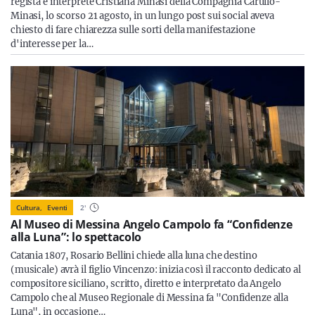
regista e interprete Cristiana Minasi della Compagnia Carullo-
Minasi, lo scorso 21 agosto, in un lungo post sui social aveva
chiesto di fare chiarezza sulle sorti della manifestazione
d'interesse per la…
Cultura,
Eventi
2
'
Al Museo di Messina Angelo Campolo fa “Confidenze
alla Luna”: lo spettacolo
Catania 1807, Rosario Bellini chiede alla luna che destino
(musicale) avrà il figlio Vincenzo: inizia così il racconto dedicato al
compositore siciliano, scritto, diretto e interpretato da Angelo
Campolo che al Museo Regionale di Messina fa "Confidenze alla
Luna", in occasione…