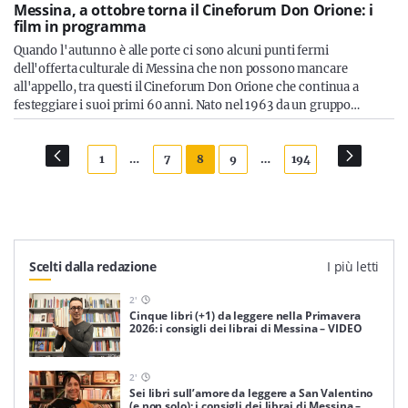
Messina, a ottobre torna il Cineforum Don Orione: i
film in programma
Quando l'autunno è alle porte ci sono alcuni punti fermi
dell'offerta culturale di Messina che non possono mancare
all'appello, tra questi il Cineforum Don Orione che continua a
festeggiare i suoi primi 60 anni. Nato nel 1963 da un gruppo…
1
…
7
8
9
…
194
Scelti dalla redazione
I più letti
2
'
Cinque libri (+1) da leggere nella Primavera
2026: i consigli dei librai di Messina – VIDEO
2
'
Sei libri sull’amore da leggere a San Valentino
(e non solo): i consigli dei librai di Messina –