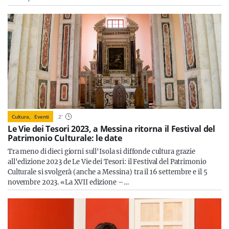
Cultura,
Eventi
2
'
Le Vie dei Tesori 2023, a Messina ritorna il Festival del
Patrimonio Culturale: le date
Tra meno di dieci giorni sull'Isola si diffonde cultura grazie
all'edizione 2023 de Le Vie dei Tesori: il Festival del Patrimonio
Culturale si svolgerà (anche a Messina) tra il 16 settembre e il 5
novembre 2023. «La XVII edizione –…