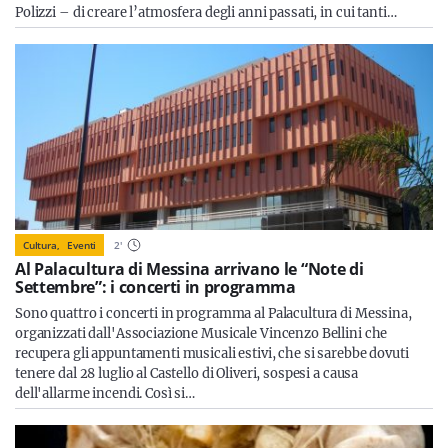
Polizzi – di creare l’atmosfera degli anni passati, in cui tanti…
Cultura,
Eventi
2
'
Al Palacultura di Messina arrivano le “Note di
Settembre”: i concerti in programma
Sono quattro i concerti in programma al Palacultura di Messina,
organizzati dall'Associazione Musicale Vincenzo Bellini che
recupera gli appuntamenti musicali estivi, che si sarebbe dovuti
tenere dal 28 luglio al Castello di Oliveri, sospesi a causa
dell'allarme incendi. Così si…