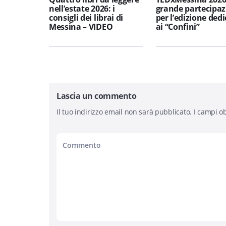
nell’estate 2026: i
grande partecipaz
consigli dei librai di
per l’edizione ded
Messina – VIDEO
ai “Confini”
Lascia un commento
Il tuo indirizzo email non sarà pubblicato.
I campi ob