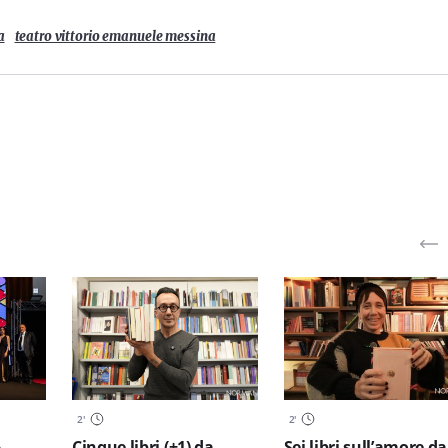
a
teatro vittorio emanuele messina
2
'
2
'
,
Cinque libri (+1) da
Sei libri sull’amore da