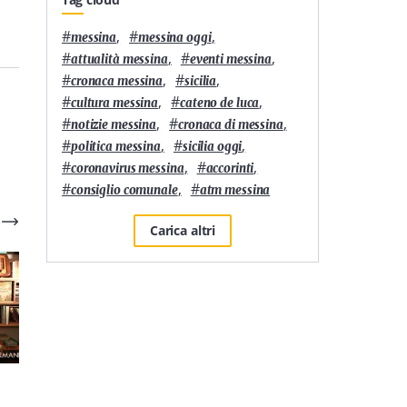
#
,
#
,
messina
messina oggi
#
,
#
,
attualità messina
eventi messina
#
,
#
,
cronaca messina
sicilia
#
,
#
,
cultura messina
cateno de luca
#
,
#
,
notizie messina
cronaca di messina
#
,
#
,
politica messina
sicilia oggi
#
,
#
,
coronavirus messina
accorinti
#
,
#
consiglio comunale
atm messina
Carica altri
2
'
2
'
Cinque libri da leggere
Cinque libri da leggere