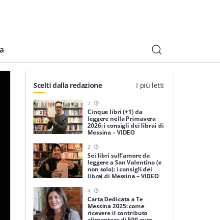
ia
Scelti dalla redazione
I più letti
2
'
Cinque libri (+1) da
leggere nella Primavera
2026: i consigli dei librai di
Messina – VIDEO
2
'
Sei libri sull’amore da
leggere a San Valentino (e
non solo): i consigli dei
librai di Messina – VIDEO
4
'
Carta Dedicata a Te
Messina 2025: come
ricevere il contributo
alimentare di 500 euro