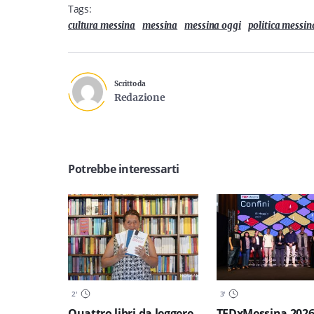
Tags:
cultura messina
messina
messina oggi
politica messin
Scritto da
Redazione
Potrebbe interessarti
2
'
3
'
Quattro libri da leggere
TEDxMessina 2026