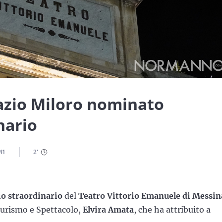
azio Miloro nominato
nario
41
2
'
o straordinario
del
Teatro Vittorio Emanuele di Messin
 Turismo e Spettacolo,
Elvira Amata
, che ha attribuito a