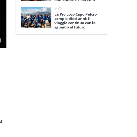
3
'
La Pro Loco Capo Peloro
compie dieci anni: il
viaggio continua con lo
sguardo al futuro
a
: