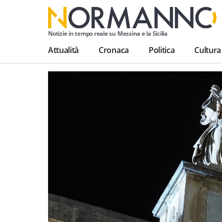
Notizie in tempo reale su Messina e la Sicilia
Attualità
Cronaca
Politica
Cultura