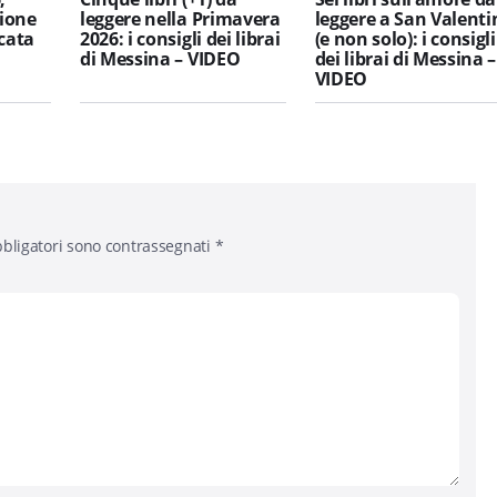
ione
leggere nella Primavera
leggere a San Valenti
icata
2026: i consigli dei librai
(e non solo): i consigli
di Messina – VIDEO
dei librai di Messina –
VIDEO
bligatori sono contrassegnati
*