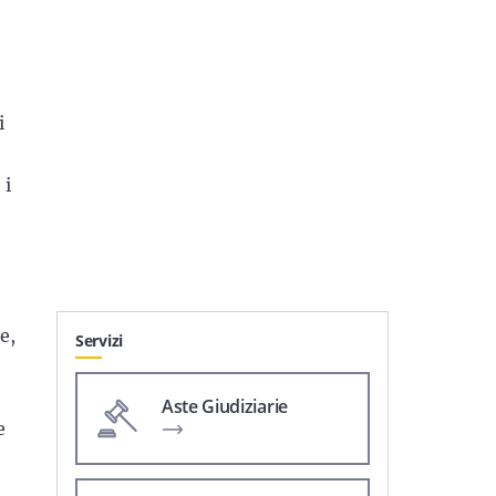
i
 i
le,
Servizi
Aste Giudiziarie
e