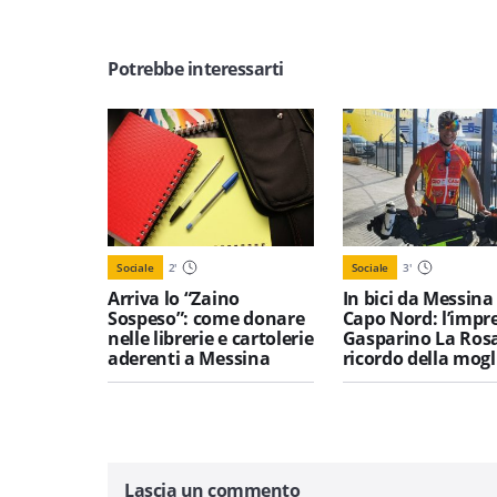
Potrebbe interessarti
Sociale
2
'
Sociale
3
'
Arriva lo “Zaino
In bici da Messina
Sospeso”: come donare
Capo Nord: l’impre
nelle librerie e cartolerie
Gasparino La Rosa
aderenti a Messina
ricordo della mogl
Lascia un commento