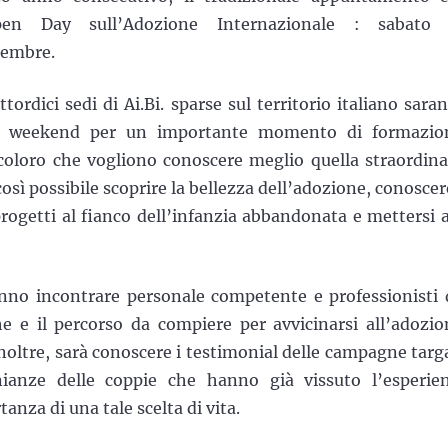
pen Day sull’Adozione Internazionale : sabato
tembre.
tordici sedi di Ai.Bi. sparse sul territorio italiano sara
el weekend per un importante momento di formazio
 coloro che vogliono conoscere meglio quella straordina
osì possibile scoprire la bellezza dell’adozione, conoscere
 progetti al fianco dell’infanzia abbandonata e mettersi a
anno incontrare personale competente e professionisti 
iche e il percorso da compiere per avvicinarsi all’adozio
noltre, sarà conoscere i testimonial delle campagne targ
nianze delle coppie che hanno già vissuto l’esperie
tanza di una tale scelta di vita.