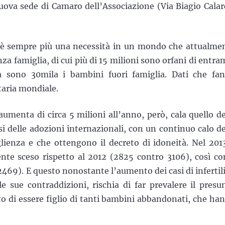
uova sede di Camaro dell’Associazione (Via Biagio Calar
è sempre più una necessità in un mondo che attualme
za famiglia, di cui più di 15 milioni sono orfani di entra
lia sono 30mila i bambini fuori famiglia. Dati che fa
aria mondiale.
menta di circa 5 milioni all’anno, però, cala quello de
isi delle adozioni internazionali, con un continuo calo de
ienza e che ottengono il decreto di idoneità. Nel 2013
ente sceso rispetto al 2012 (2825 contro 3106), così c
2469). E questo nonostante l’aumento dei casi di infertili
e sue contraddizioni, rischia di far prevalere il presu
itto di essere figlio di tanti bambini abbandonati, che ha