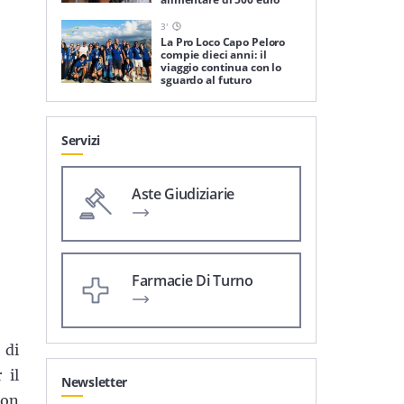
3
'
La Pro Loco Capo Peloro
compie dieci anni: il
viaggio continua con lo
sguardo al futuro
Servizi
Aste Giudiziarie
Farmacie Di Turno
 di
 il
Newsletter
con