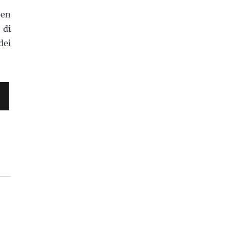
pen
 di
dei