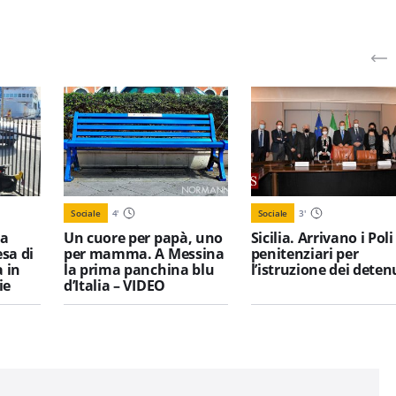
Sociale
4
'
Sociale
3
'
 a
Un cuore per papà, uno
Sicilia. Arrivano i Poli
sa di
per mamma. A Messina
penitenziari per
 in
la prima panchina blu
l’istruzione dei deten
ie
d’Italia – VIDEO