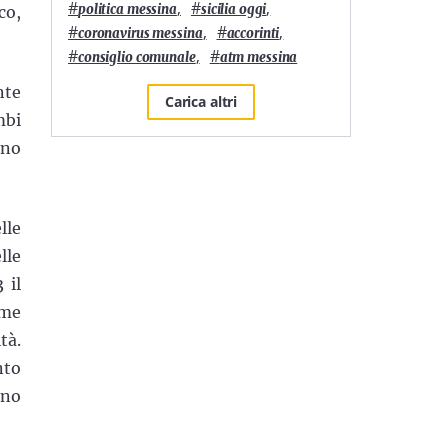
#
,
#
,
politica messina
sicilia oggi
co,
#
,
#
,
coronavirus messina
accorinti
#
,
#
consiglio comunale
atm messina
nte
Carica altri
mbi
nno
lle
lle
 il
ome
tà.
nto
nno