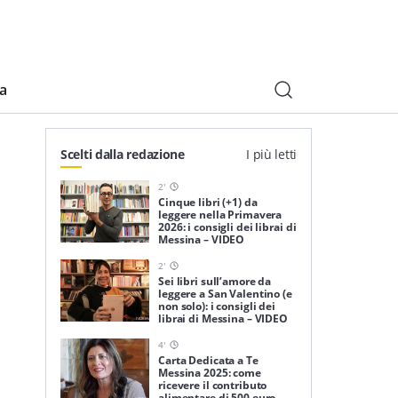
ia
Scelti dalla redazione
I più letti
2
'
Cinque libri (+1) da
leggere nella Primavera
2026: i consigli dei librai di
Messina – VIDEO
2
'
Sei libri sull’amore da
leggere a San Valentino (e
non solo): i consigli dei
librai di Messina – VIDEO
4
'
Carta Dedicata a Te
Messina 2025: come
ricevere il contributo
alimentare di 500 euro