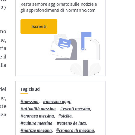
Resta sempre aggiornato sulle notizie e
 27
gli approfondimenti di Normanno.com
Iscriviti
nno
ne,
ria
 il
lla
Tag cloud
del
ne,
#
,
#
,
messina
messina oggi
ate
#
,
#
,
attualità messina
eventi messina
nza
#
,
#
,
cronaca messina
sicilia
#
,
#
,
cultura messina
cateno de luca
#
,
#
,
notizie messina
cronaca di messina