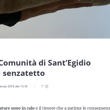
Comunità di Sant’Egidio
i senzatetto
braio 2018
alle
13:16
1
'
ture sono in calo
e il timore che a patirne le conseguen