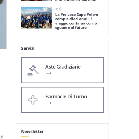
3
'
La Pro Loco Capo Peloro
compie dieci anni: il
viaggio continua con lo
sguardo al futuro
Servizi
Aste Giudiziarie
Farmacie Di Turno
Newsletter
ze