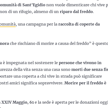
omunità di Sant’Egidio
non vuole dimenticare chi vive 
e non di un rifugio, almeno di un
riparo dal freddo
.
 Comunità
, una campagna per la
raccolta di coperte da
imora
che rischiano di morire a causa del freddo” è quest
ia è impegnata nel sostenere le
persone che vivono in
durezza della vita senza una casa sono
morti due senza fi
 portare una coperta a chi vive in strada può significare
ostri amici significa sopravvivere.
Morire per il freddo è
a XXIV Maggio, 61
e la sede è aperta per le donazioni ogg