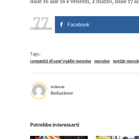
dalle 16 alle 18 e venerdì, 2 marzo, dalle 17 al
77
Facebook
Condivisioni
Tags:
comunità di sant'egidio messina
messina
notizie messi
Scritto da
Redazione
Potrebbe interessarti