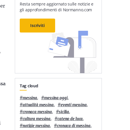
Resta sempre aggiornato sulle notizie e
per
gli approfondimenti di Normanno.com
Iscriviti
o
ssa
Tag cloud
#
,
#
,
messina
messina oggi
#
,
#
,
attualità messina
eventi messina
#
,
#
,
cronaca messina
sicilia
#
,
#
,
cultura messina
cateno de luca
i
#
,
#
,
notizie messina
cronaca di messina