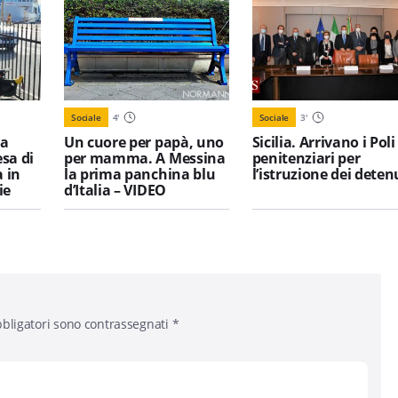
Sociale
4
'
Sociale
3
'
 a
Un cuore per papà, uno
Sicilia. Arrivano i Poli
sa di
per mamma. A Messina
penitenziari per
 in
la prima panchina blu
l’istruzione dei deten
ie
d’Italia – VIDEO
bligatori sono contrassegnati
*