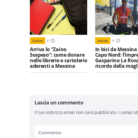
Sociale
2
'
Sociale
3
'
Arriva lo “Zaino
In bici da Messina
Sospeso”: come donare
Capo Nord: l’impre
nelle librerie e cartolerie
Gasparino La Rosa
aderenti a Messina
ricordo della mogl
Lascia un commento
Il tuo indirizzo email non sarà pubblicato.
I campi ob