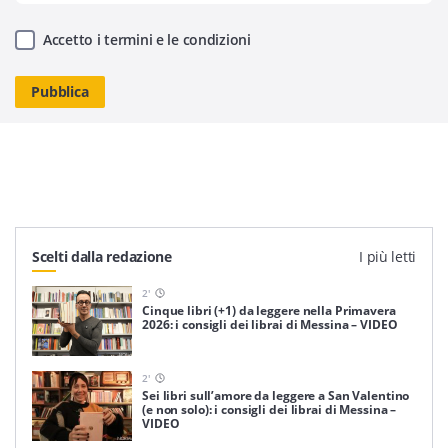
Accetto i termini e le condizioni
Scelti dalla redazione
I più letti
2
'
Cinque libri (+1) da leggere nella Primavera
2026: i consigli dei librai di Messina – VIDEO
2
'
Sei libri sull’amore da leggere a San Valentino
(e non solo): i consigli dei librai di Messina –
VIDEO