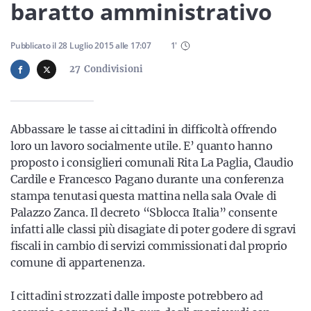
Sicilia
baratto amministrativo
Pubblicato il
28 Luglio 2015
alle
17:07
1
'
27
Condivisioni
Servizi
Abbassare le tasse ai cittadini in difficoltà offrendo
loro un lavoro socialmente utile. E’ quanto hanno
Resta sempre aggiornato con le ultime news, iscriviti alla
proposto i consiglieri comunali Rita La Paglia, Claudio
nostra newsletter
Cardile e Francesco Pagano durante una conferenza
Iscriviti
stampa tenutasi questa mattina nella sala Ovale di
Palazzo Zanca. Il decreto “Sblocca Italia” consente
infatti alle classi più disagiate di poter godere di sgravi
fiscali in cambio di servizi commissionati dal proprio
comune di appartenenza.
I cittadini strozzati dalle imposte potrebbero ad