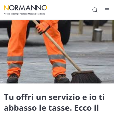
Notizie in tempo reale su Messina e la Sicilia
Attualità
Cronaca
Politica
Cultura
Lavoro
Società
Economia
Tu offri un servizio e io ti
Sport
abbasso le tasse. Ecco il