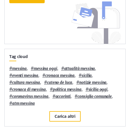
Tag cloud
#
,
#
,
#
,
messina
messina oggi
attualità messina
#
,
#
,
#
,
eventi messina
cronaca messina
sicilia
#
,
#
,
#
,
cultura messina
cateno de luca
notizie messina
#
,
#
,
#
,
cronaca di messina
politica messina
sicilia oggi
#
,
#
,
#
,
coronavirus messina
accorinti
consiglio comunale
#
atm messina
Carica altri