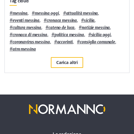
Tag cloud
#
,
#
,
#
,
messina
messina oggi
attualità messina
#
,
#
,
#
,
eventi messina
cronaca messina
sicilia
#
,
#
,
#
,
cultura messina
cateno de luca
notizie messina
#
,
#
,
#
,
cronaca di messina
politica messina
sicilia oggi
#
,
#
,
#
,
coronavirus messina
accorinti
consiglio comunale
#
atm messina
Carica altri