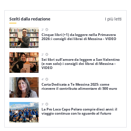
Scelti dalla redazione
I più letti
2
'
Cinque libri (+1) da leggere nella Primavera
2026: i consigli dei librai di Messina – VIDEO
2
'
Sei libri sull’amore da leggere a San Valentino
(e non solo): i consigli dei librai di Messina –
VIDEO
4
'
Carta Dedicata a Te Messina 2025: come
ricevere il contributo alimentare di 500 euro
3
'
La Pro Loco Capo Peloro compie dieci anni: il
viaggio continua con lo sguardo al futuro