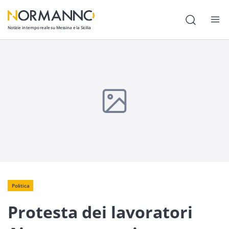
Notizie in tempo reale su Messina e la Sicilia
Attualità
Cronaca
Politica
Cultura
Lavoro
Società
Economia
Politica
Protesta dei lavoratori
Sport