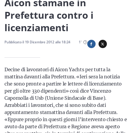
Aicon stamane in
Sicilia
Prefettura contro i
licenziamenti
Servizi
Pubblicato il
19 Dicembre 2012
alle
18:24
1
'
Resta sempre aggiornato con le ultime news, iscriviti alla
Decine di lavoratori di Aicon Yachts per tutta la
nostra newsletter
mattina davanti alla Prefettura. «Ieri sera la notizia
Iscriviti
che sono pronte a partire le lettere di licenziamento
per gli oltre 330 dipendenti» così dice Vincenzo
Capomolla di Usb (Unione Sindacale di Base).
Arrabbiati i lavoratori, che si sono subito dati
appuntamento stamattina davanti alla Prefettura.
«Eppure proprio in questi giorni l’intervento chiesto e
avuto da parte di Prefettura e Regione aveva aperto