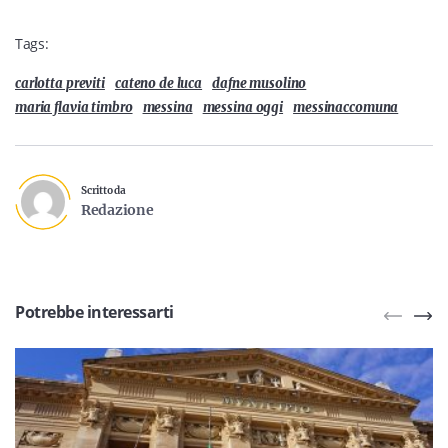
Tags:
carlotta previti
cateno de luca
dafne musolino
maria flavia timbro
messina
messina oggi
messinaccomuna
Scritto da
Redazione
Potrebbe interessarti