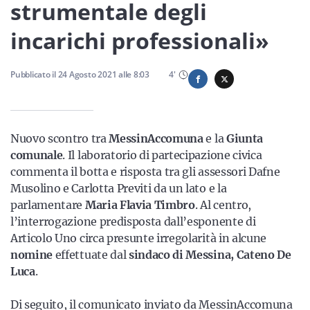
Sicilia
strumentale degli
incarichi professionali»
Servizi
Pubblicato il
24 Agosto 2021
alle
8:03
4
'
Nuovo scontro tra
MessinAccomuna
e la
Giunta
Resta sempre aggiornato con le ultime news, iscriviti alla
comunale
. Il laboratorio di partecipazione civica
nostra newsletter
commenta il botta e risposta tra gli assessori Dafne
Musolino e Carlotta Previti da un lato e la
Iscriviti
parlamentare
Maria Flavia Timbro
. Al centro,
l’interrogazione predisposta dall’esponente di
Articolo Uno circa presunte irregolarità in alcune
nomine
effettuate dal
sindaco di Messina, Cateno De
Luca
.
Di seguito, il comunicato inviato da MessinAccomuna