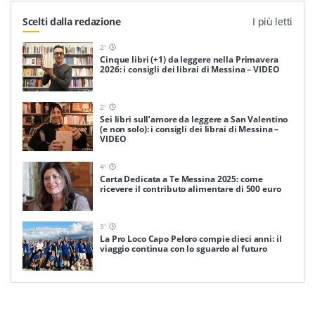
Scelti dalla redazione
I più letti
2
'
Cinque libri (+1) da leggere nella Primavera
2026: i consigli dei librai di Messina – VIDEO
2
'
Sei libri sull’amore da leggere a San Valentino
(e non solo): i consigli dei librai di Messina –
VIDEO
4
'
Carta Dedicata a Te Messina 2025: come
ricevere il contributo alimentare di 500 euro
3
'
La Pro Loco Capo Peloro compie dieci anni: il
viaggio continua con lo sguardo al futuro