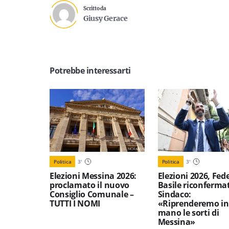
Scritto da
Giusy Gerace
Potrebbe interessarti
Politica
3
'
Politica
3
'
Elezioni Messina 2026:
Elezioni 2026, Fed
proclamato il nuovo
Basile riconferma
Consiglio Comunale –
Sindaco:
TUTTI I NOMI
«Riprenderemo in
mano le sorti di
Messina»