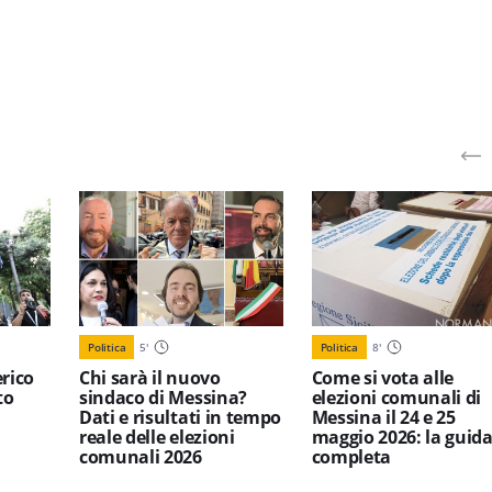
Politica
5
'
Politica
8
'
erico
Chi sarà il nuovo
Come si vota alle
to
sindaco di Messina?
elezioni comunali di
Dati e risultati in tempo
Messina il 24 e 25
reale delle elezioni
maggio 2026: la guid
comunali 2026
completa