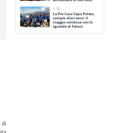
3
'
La Pro Loco Capo Peloro
compie dieci anni: il
viaggio continua con lo
sguardo al futuro
 di
uta