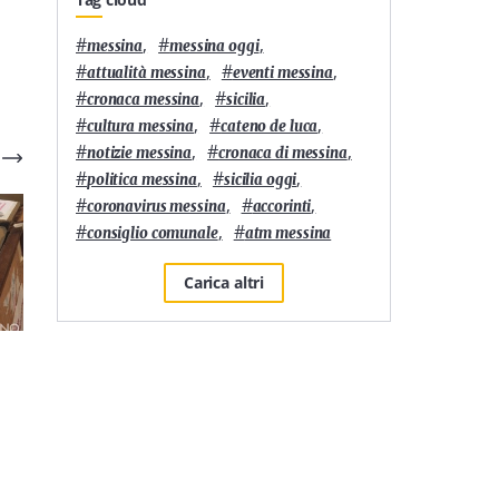
#
,
#
,
messina
messina oggi
#
,
#
,
attualità messina
eventi messina
#
,
#
,
cronaca messina
sicilia
#
,
#
,
cultura messina
cateno de luca
#
,
#
,
notizie messina
cronaca di messina
#
,
#
,
politica messina
sicilia oggi
#
,
#
,
coronavirus messina
accorinti
#
,
#
consiglio comunale
atm messina
Carica altri
Politica
1
'
Politica
1
'
Elezioni Messina 2026:
Elezioni Messina 2026:
tutte le liste e i nomi dei
liste e nomi dei
candidati al Consiglio
candidati al Consiglio
a
Comunale
Comunale con Lillo
Valvieri