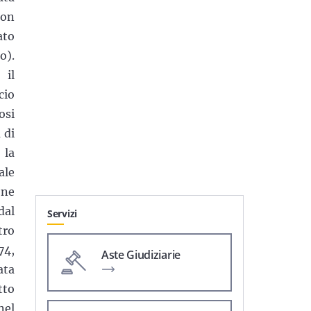
con
ato
o).
 il
cio
osi
 di
 la
ale
one
dal
Servizi
tro
74,
Aste Giudiziarie
ata
tto
nel