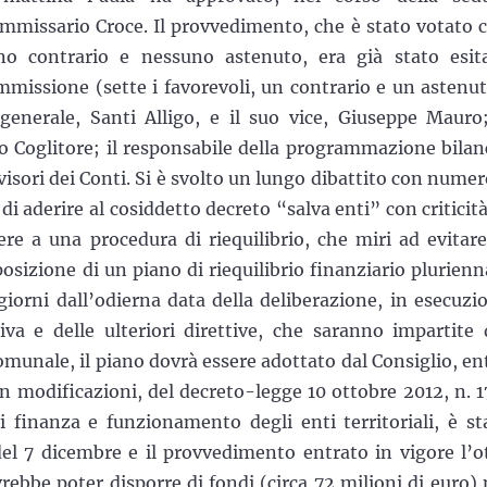
commissario Croce. Il provvedimento, che è stato votato 
uno contrario e nessuno astenuto, era già stato esit
missione (sette i favorevoli, un contrario e un astenut
 generale, Santi Alligo, e il suo vice, Giuseppe Mauro;
o Coglitore; il responsabile della programmazione bilan
evisori dei Conti. Si è svolto un lungo dibattito con numer
di aderire al cosiddetto decreto “salva enti” con criticità
ere a una procedura di riequilibrio, che miri ad evitare
posizione di un piano di riequilibrio finanziario plurienn
iorni dall’odierna data della deliberazione, in esecuzi
iva e delle ulteriori direttive, che saranno impartite 
munale, il piano dovrà essere adottato dal Consiglio, en
n modificazioni, del decreto-legge 10 ottobre 2012, n. 1
i finanza e funzionamento degli enti territoriali, è st
del 7 dicembre e il provvedimento entrato in vigore l’o
rebbe poter disporre di fondi (circa 72 milioni di euro) 