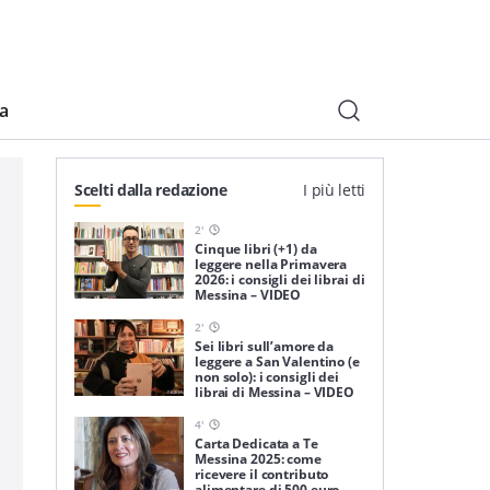
ia
Scelti dalla redazione
I più letti
2
'
Cinque libri (+1) da
leggere nella Primavera
2026: i consigli dei librai di
Messina – VIDEO
2
'
Sei libri sull’amore da
leggere a San Valentino (e
non solo): i consigli dei
librai di Messina – VIDEO
4
'
Carta Dedicata a Te
Messina 2025: come
ricevere il contributo
alimentare di 500 euro