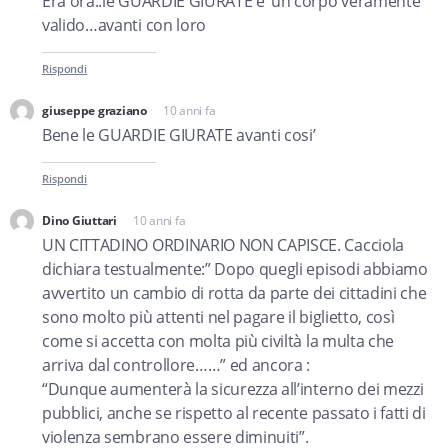
Era ora..le GUARDIE GIURATE e’ un corpo veramente
valido…avanti con loro
Rispondi
giuseppe graziano
10 anni fa
dice:
Bene le GUARDIE GIURATE avanti cosi’
Rispondi
Dino Giuttari
10 anni fa
dice:
UN CITTADINO ORDINARIO NON CAPISCE. Cacciola
dichiara testualmente:” Dopo quegli episodi abbiamo
avvertito un cambio di rotta da parte dei cittadini che
sono molto più attenti nel pagare il biglietto, così
come si accetta con molta più civiltà la multa che
arriva dal controllore……” ed ancora :
“Dunque aumenterà la sicurezza all’interno dei mezzi
pubblici, anche se rispetto al recente passato i fatti di
violenza sembrano essere diminuiti”.