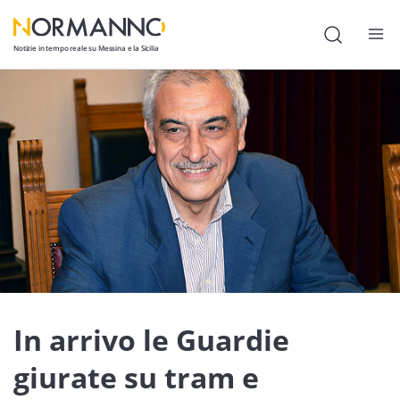
Notizie in tempo reale su Messina e la Sicilia
Attualità
Cronaca
Politica
Cultura
Lavoro
Società
Economia
In arrivo le Guardie
Sport
giurate su tram e