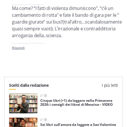
Ma come? “I fatti di violenza dimuniscono”, “c’è un
cambiamento di rotta” e fate il bando di gara per le ”
guardie giurate” sui bus?(tral’altro…scandalosamente
quasi sempre vuoti). L’irrazionale e contraddittoria
arroganza della..scienza.
Rispondi
Scelti dalla redazione
I più letti
2
'
Cinque libri (+1) da leggere nella Primavera
2026: i consigli dei librai di Messina – VIDEO
2
'
Sei libri sull’amore da leggere a San Valentino