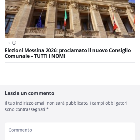
3
'
Elezioni Messina 2026: proclamato il nuovo Consiglio
Comunale – TUTTI I NOMI
Lascia un commento
Il tuo indirizzo email non sarà pubblicato.
I campi obbligatori
sono contrassegnati
*