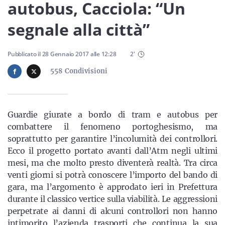
Sicilia
autobus, Cacciola: “Un
segnale alla città”
Servizi
Pubblicato il
28 Gennaio 2017
alle
12:28
2
'
558
Condivisioni
Resta sempre aggiornato con le ultime news, iscriviti alla
Guardie giurate a bordo di tram e autobus per
nostra newsletter
combattere il fenomeno portoghesismo, ma
soprattutto per garantire l’incolumità dei controllori.
Iscriviti
Ecco il progetto portato avanti dall’Atm negli ultimi
mesi, ma che molto presto diventerà realtà. Tra circa
venti giorni si potrà conoscere l’importo del bando di
gara, ma l’argomento è approdato ieri in Prefettura
durante il classico vertice sulla viabilità. Le aggressioni
perpetrate ai danni di alcuni controllori non hanno
intimorito l’azienda trasporti che continua la sua