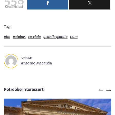
558
Condivisioni
Tags:
atm
autobus
cacciola
guardie giurate
tram
Scritto da
Antonio Macauda
Potrebbe interessarti