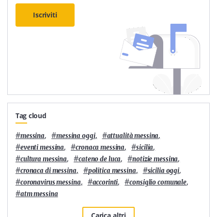
Iscriviti
Tag cloud
#
,
#
,
#
,
messina
messina oggi
attualità messina
#
,
#
,
#
,
eventi messina
cronaca messina
sicilia
#
,
#
,
#
,
cultura messina
cateno de luca
notizie messina
#
,
#
,
#
,
cronaca di messina
politica messina
sicilia oggi
#
,
#
,
#
,
coronavirus messina
accorinti
consiglio comunale
#
atm messina
Carica altri