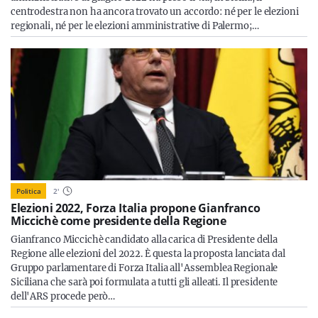
centrodestra non ha ancora trovato un accordo: né per le elezioni
regionali, né per le elezioni amministrative di Palermo;…
Politica
2
'
Elezioni 2022, Forza Italia propone Gianfranco
Miccichè come presidente della Regione
Gianfranco Miccichè candidato alla carica di Presidente della
Regione alle elezioni del 2022. È questa la proposta lanciata dal
Gruppo parlamentare di Forza Italia all'Assemblea Regionale
Siciliana che sarà poi formulata a tutti gli alleati. Il presidente
dell'ARS procede però…