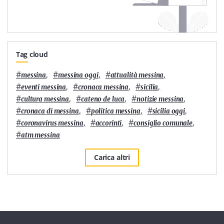
Tag cloud
#
,
#
,
#
,
messina
messina oggi
attualità messina
#
,
#
,
#
,
eventi messina
cronaca messina
sicilia
#
,
#
,
#
,
cultura messina
cateno de luca
notizie messina
#
,
#
,
#
,
cronaca di messina
politica messina
sicilia oggi
#
,
#
,
#
,
coronavirus messina
accorinti
consiglio comunale
#
atm messina
Carica altri