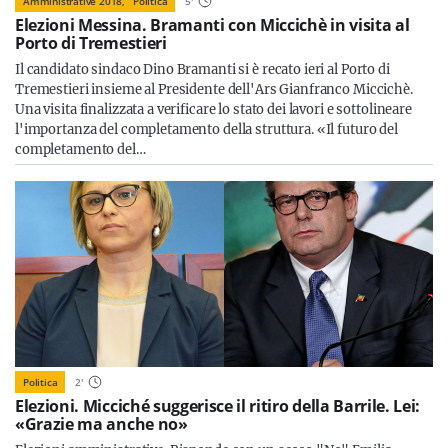
Amministrative 2018,
Politica
5
'
Elezioni Messina. Bramanti con Miccichè in visita al
Porto di Tremestieri
Il candidato sindaco Dino Bramanti si è recato ieri al Porto di
Tremestieri insieme al Presidente dell'Ars Gianfranco Miccichè.
Una visita finalizzata a verificare lo stato dei lavori e sottolineare
l'importanza del completamento della struttura. «Il futuro del
completamento del…
Politica
2
'
Elezioni. Micciché suggerisce il ritiro della Barrile. Lei:
«Grazie ma anche no»