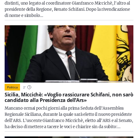
distinti, uno legato al coordinatore Gianfranco Miccichè, l'altro al
presidente della Regione, Renato Schifani. Dopo la rivendicazione
di nome e simbolo…
Politica
2
'
Sicilia, Miccichè: «Voglio rassicurare Schifani, non sarò
candidato alla Presidenza dell’Ars»
Mancano ormai pochi giorni alla prima Seduta dell'Assemblea
Regionale Siciliana, durante la quale sarà eletto il nuovo presidente
dell'ARS. L'uscente Gianfranco Miccichè, eletto all'ARS e al Senato,
ha deciso di mettere a tacere le voci e chiarire sin da subito:…