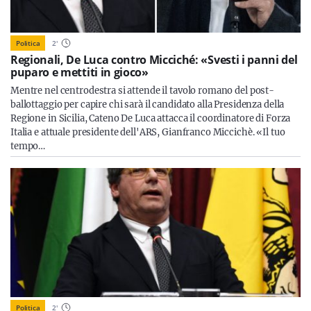
Politica
2
'
Regionali, De Luca contro Micciché: «Svesti i panni del
puparo e mettiti in gioco»
Mentre nel centrodestra si attende il tavolo romano del post-
ballottaggio per capire chi sarà il candidato alla Presidenza della
Regione in Sicilia, Cateno De Luca attacca il coordinatore di Forza
Italia e attuale presidente dell'ARS, Gianfranco Miccichè. «Il tuo
tempo…
Politica
2
'