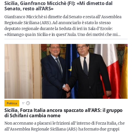
Sicilia
Sicilia, Gianfranco Miccichè (FI): «Mi dimetto dal
Senato, resto all’ARS»
Gianfranco Miccichè si dimette dal Senato e resta all'Assemblea
Regionale Siciliana (ARS). Ad annunciarlo è stato lo stesso
deputato regionale durante la Seduta di ieri in Sala d'Ercole:
Servizi
«Rimango qua in Sicilia e in quest'Aula. Uno dei motivi che mi…
Resta sempre aggiornato con le ultime news, iscriviti alla
nostra newsletter
Iscriviti
Politica
1
'
Sicilia, Forza Italia ancora spaccato all’ARS: il gruppo
di Schifani cambia nome
Non accennano a placarsi le frizioni all'interno di Forza Italia, che
all'Assemblea Regionale Siciliana (ARS) ha formato due gruppi