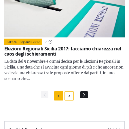
Politica,
Regionali 2017
5
'
Elezioni Regionali Sicilia 2017: facciamo chiarezza nel
caos degli schieramenti
La data del 5 novembre è ormai decisa per le Elezioni Regionali in
Sicilia. Una data che si avvicina ogni giorno di più e che ancora non
vede alcuna chiarezza tra le proposte offerte dai partiti, in uno
scenario che…
1
2