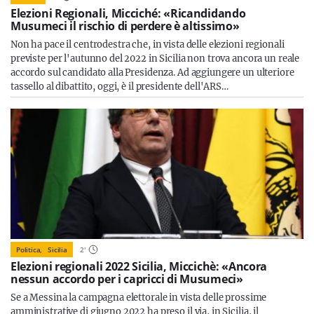
Elezioni Regionali, Micciché: «Ricandidando
Musumeci il rischio di perdere è altissimo»
Non ha pace il centrodestra che, in vista delle elezioni regionali
previste per l'autunno del 2022 in Sicilia non trova ancora un reale
accordo sul candidato alla Presidenza. Ad aggiungere un ulteriore
tassello al dibattito, oggi, è il presidente dell'ARS…
Politica,
Sicilia
2
'
Elezioni regionali 2022 Sicilia, Miccichè: «Ancora
nessun accordo per i capricci di Musumeci»
Se a Messina la campagna elettorale in vista delle prossime
amministrative di giugno 2022 ha preso il via, in Sicilia, il