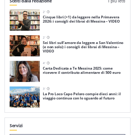
Scelti dalla redazione
I più letti
2
'
Cinque libri (+1) da leggere nella Primavera
2026: i consigli dei librai di Messina – VIDEO
2
'
Sei libri sull’amore da leggere a San Valentino
(e non solo): i consigli dei librai di Messina –
VIDEO
4
'
Carta Dedicata a Te Messina 2025: come
ricevere il contributo alimentare di 500 euro
3
'
La Pro Loco Capo Peloro compie dieci anni: il
viaggio continua con lo sguardo al futuro
Servizi