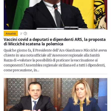
Attualità
2
'
Vaccini covid a deputati e dipendenti ARS, la proposta
di Micciché scatena la polemica
Qualche giorno fa, il Presidente dell'Ars Gianfranco Miccichè aveva
chiesto in una nota ufficiale all'Assessore regionale alla Sanità
Razza di «valutare la possibilità di praticare la vaccinazione ai
componenti l'Assemblea regionale siciliana ed a tutti i dipendenti,
come precauzione, in…