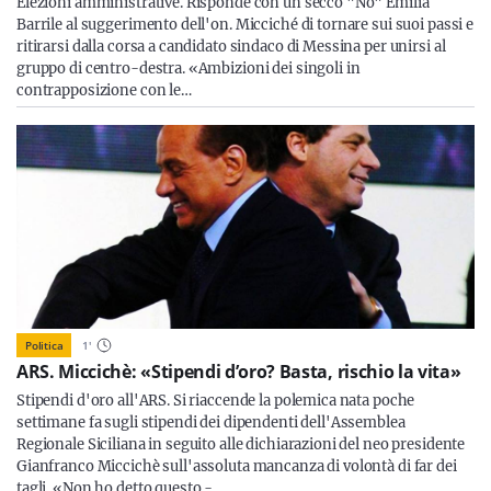
Elezioni amministrative. Risponde con un secco "No" Emilia
Barrile al suggerimento dell'on. Micciché di tornare sui suoi passi e
ritirarsi dalla corsa a candidato sindaco di Messina per unirsi al
gruppo di centro-destra. «Ambizioni dei singoli in
contrapposizione con le…
Politica
1
'
ARS. Miccichè: «Stipendi d’oro? Basta, rischio la vita»
Stipendi d'oro all'ARS. Si riaccende la polemica nata poche
settimane fa sugli stipendi dei dipendenti dell'Assemblea
Regionale Siciliana in seguito alle dichiarazioni del neo presidente
Gianfranco Miccichè sull'assoluta mancanza di volontà di far dei
tagli. «Non ho detto questo -…