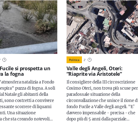
1
'
Politica
2
'
Fucile si prospetta un
Valle degli Angeli, Oteri:
ra la fogna
“Riaprite via Aristotele”
l'atmosfera natalizia a Fondo
Il consigliere della III circoscrizione
respira" puzza di fogna. A soli
Cosimo Oteri, non trova più scuse per
al Natale gli abitanti della
paradossale situazione della
ti, sono costretti a convivere
circonvallazione che unisce il rione d
essante scorrere di liquami
fondo Fucile a Valle degli angeli. "E’
ti. Una situazione
davvero impensabile - precisa - che
 che sta creando notevoli…
dopo più di 5 anni dalla parziale…