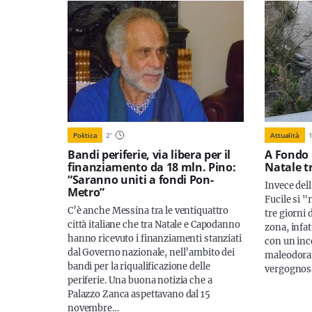
Politica
2
'
Attualità
Bandi periferie, via libera per il
A Fondo 
finanziamento da 18 mln. Pino:
Natale t
“Saranno uniti a fondi Pon-
Invece del
Metro”
Fucile si "
C’è anche Messina tra le ventiquattro
tre giorni d
città italiane che tra Natale e Capodanno
zona, infat
hanno ricevuto i finanziamenti stanziati
con un inc
dal Governo nazionale, nell’ambito dei
maleodoran
bandi per la riqualificazione delle
vergognosa
periferie. Una buona notizia che a
Palazzo Zanca aspettavano dal 15
novembre…