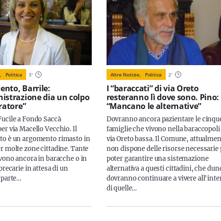
,
Politica
3
'
Altre Notizie,
Politica
2
'
nto, Barrile:
I “baraccati” di via Oreto
istrazione dia un colpo
resteranno lì dove sono. Pino:
ratore”
“Mancano le alternative”
ucile a Fondo Saccà
Dovranno ancora pazientare le cinqu
er via Macello Vecchio. Il
famiglie che vivono nella baraccopoli
o è un argomento rimasto in
via Oreto bassa. Il Comune, attualmen
r molte zone cittadine. Tante
non dispone delle risorse necessarie 
ivono ancora in baracche o in
poter garantire una sistemazione
precarie in attesa di un
alternativa a questi cittadini, che du
 parte…
dovranno continuare a vivere all'int
di quelle…