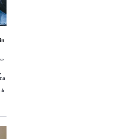
in
ze
,
ana
 di