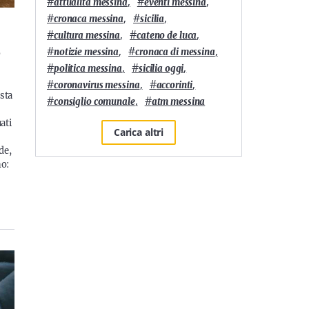
#
,
#
,
attualità messina
eventi messina
#
,
#
,
cronaca messina
sicilia
#
,
#
,
cultura messina
cateno de luca
#
,
#
,
o
notizie messina
cronaca di messina
#
,
#
,
politica messina
sicilia oggi
#
,
#
,
coronavirus messina
accorinti
sta
#
,
#
consiglio comunale
atm messina
ati
Carica altri
de,
no: