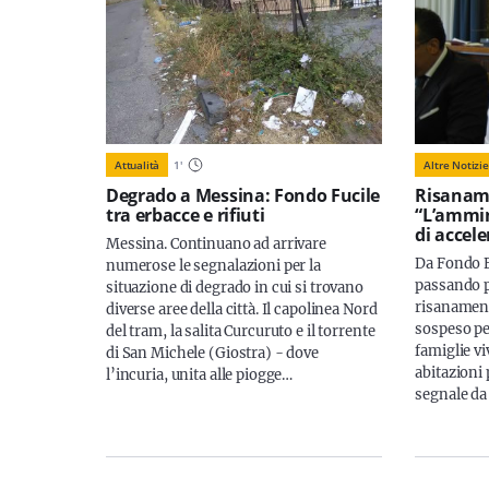
Attualità
1
'
Altre Notizie
Degrado a Messina: Fondo Fucile
Risaname
tra erbacce e rifiuti
“L’ammin
di accele
Messina. Continuano ad arrivare
Da Fondo F
numerose le segnalazioni per la
passando p
situazione di degrado in cui si trovano
risanament
diverse aree della città. Il capolinea Nord
sospeso pe
del tram, la salita Curcuruto e il torrente
famiglie v
di San Michele (Giostra) - dove
abitazioni 
l’incuria, unita alle piogge…
segnale da