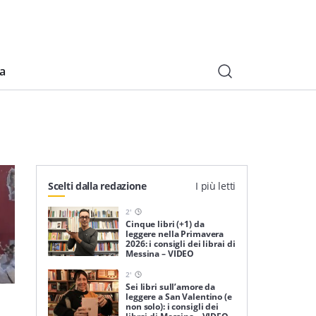
ia
Scelti dalla redazione
I più letti
2
'
Cinque libri (+1) da
leggere nella Primavera
2026: i consigli dei librai di
Messina – VIDEO
2
'
Sei libri sull’amore da
leggere a San Valentino (e
non solo): i consigli dei