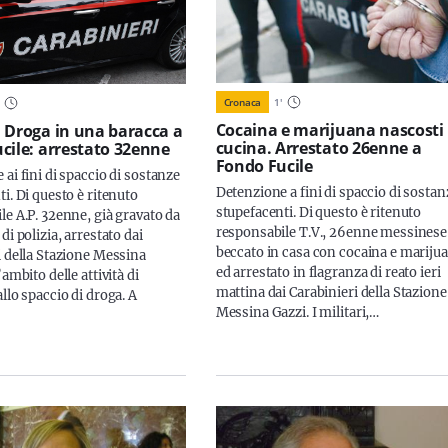
Cronaca
1
'
Cocaina e marijuana nascosti 
 Droga in una baracca a
cucina. Arrestato 26enne a
cile: arrestato 32enne
Fondo Fucile
ai fini di spaccio di sostanze
Detenzione a fini di spaccio di sostan
i. Di questo è ritenuto
stupefacenti. Di questo è ritenuto
le A.P. 32enne, già gravato da
responsabile T.V., 26enne messinese
di polizia, arrestato dai
beccato in casa con cocaina e mariju
i della Stazione Messina
ed arrestato in flagranza di reato ieri
’ambito delle attività di
mattina dai Carabinieri della Stazione
llo spaccio di droga. A
Messina Gazzi. I militari,…