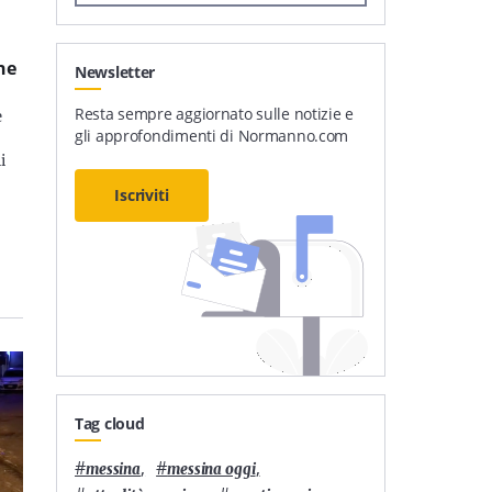
he
Newsletter
Resta sempre aggiornato sulle notizie e
e
gli approfondimenti di Normanno.com
i
Iscriviti
Tag cloud
#
,
#
,
messina
messina oggi