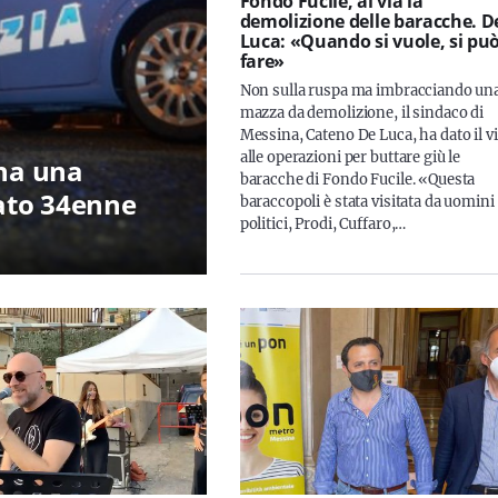
Fondo Fucile, al via la
demolizione delle baracche. D
Luca: «Quando si vuole, si pu
fare»
Non sulla ruspa ma imbracciando un
mazza da demolizione, il sindaco di
Messina, Cateno De Luca, ha dato il v
alle operazioni per buttare giù le
ona una
baracche di Fondo Fucile. «Questa
tato 34enne
baraccopoli è stata visitata da uomini
politici, Prodi, Cuffaro,…