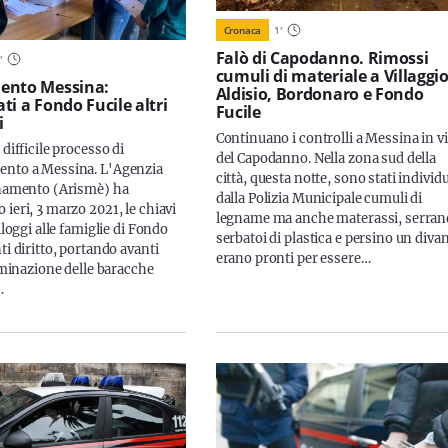
Cronaca
1
'
Falò di Capodanno. Rimossi
1
'
cumuli di materiale a Villaggi
ento Messina:
Aldisio, Bordonaro e Fondo
ti a Fondo Fucile altri
Fucile
i
Continuano i controlli a Messina in vi
 difficile processo di
del Capodanno. Nella zona sud della
ento a Messina. L'Agenzia
città, questa notte, sono stati individu
anamento (Arismè) ha
dalla Polizia Municipale cumuli di
ieri, 3 marzo 2021, le chiavi
legname ma anche materassi, serran
alloggi alle famiglie di Fondo
serbatoi di plastica e persino un diva
ti diritto, portando avanti
erano pronti per essere…
liminazione delle baracche
…