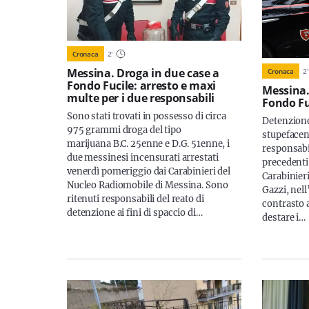
Cronaca
2
'
Messina. Droga in due case a
Cronaca
2
'
Fondo Fucile: arresto e maxi
Messina.
multe per i due responsabili
Fondo Fu
Sono stati trovati in possesso di circa
Detenzione 
975 grammi droga del tipo
stupefacent
marijuana B.C. 25enne e D.G. 51enne, i
responsabi
due messinesi incensurati arrestati
precedenti 
venerdì pomeriggio dai Carabinieri del
Carabinier
Nucleo Radiomobile di Messina. Sono
Gazzi, nell
ritenuti responsabili del reato di
contrasto a
detenzione ai fini di spaccio di…
destare i…