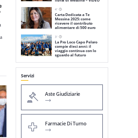
librai di Messina – VIDEO
e
4
'
ò
Carta Dedicata a Te
Messina 2025: come
ricevere il contributo
a
alimentare di 500 euro
3
'
ia
La Pro Loco Capo Peloro
compie dieci anni: il
viaggio continua con lo
sguardo al futuro
Servizi
Aste Giudiziarie
Farmacie Di Turno