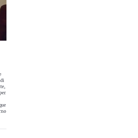
e
 di
te,
per
nque
erno