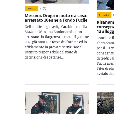
Cronaca
2
'
Messina. Droga in auto e a casa:
Attualità
arrestato 30enne a Fondo Fucile
Risanam
consegna
Nella notte di giovedì, i Carabinieri della
13 allogg
Stazione Messina Bordonaro hanno
arrestato, in flagranza di reato, il 30enne
Continua il
C.A., già noto alle forze dell’ordine ed in
sbaraccam
affidamento in prova ai servizi sociali,
per il Ris
ritenuto responsabile del reato di
consegnato 
detenzione di sostanze…
di tredici 
Fucile aven
l'iter di e
avviato da