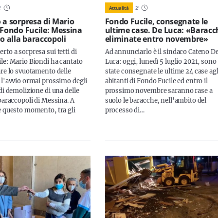
2
'
Attualità
2
'
 a sorpresa di Mario
Fondo Fucile, consegnate le
 Fondo Fucile: Messina
ultime case. De Luca: «Baracc
io alla baraccopoli
eliminate entro novembre»
to a sorpresa sui tetti di
Ad annunciarlo è il sindaco Cateno D
le: Mario Biondi ha cantato
Luca: oggi, lunedì 5 luglio 2021, sono
are lo svuotamento delle
state consegnate le ultime 24 case agl
 l'avvio ormai prossimo degli
abitanti di Fondo Fucile ed entro il
di demolizione di una delle
prossimo novembre saranno rase a
baraccopoli di Messina. A
suolo le baracche, nell'ambito del
e questo momento, tra gli
processo di…