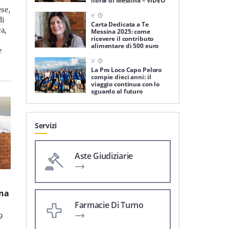
librai di Messina – VIDEO
ese,
4
'
di
Carta Dedicata a Te
ca,
Messina 2025: come
ricevere il contributo
alimentare di 500 euro
e
3
'
La Pro Loco Capo Peloro
compie dieci anni: il
viaggio continua con lo
sguardo al futuro
Servizi
Aste Giudiziarie
ina
Farmacie Di Turno
 9