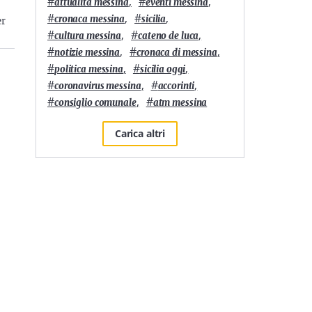
#
,
#
,
attualità messina
eventi messina
#
,
#
,
cronaca messina
sicilia
er
#
,
#
,
cultura messina
cateno de luca
#
,
#
,
notizie messina
cronaca di messina
#
,
#
,
politica messina
sicilia oggi
#
,
#
,
coronavirus messina
accorinti
#
,
#
consiglio comunale
atm messina
Carica altri