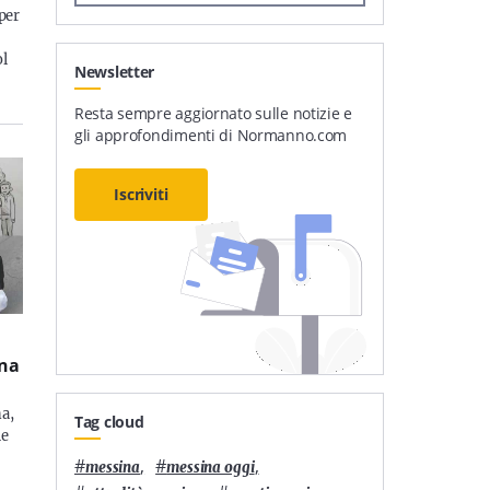
 per
ol
Newsletter
Resta sempre aggiornato sulle notizie e
gli approfondimenti di Normanno.com
Iscriviti
ina
na,
Tag cloud
le
#
,
#
,
messina
messina oggi