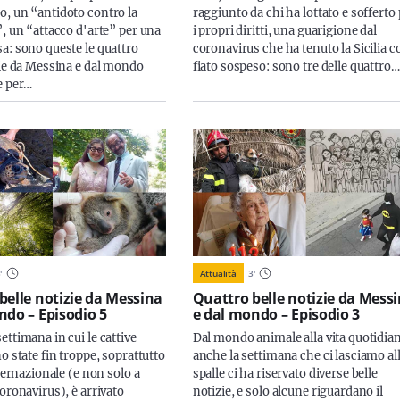
, un “antidoto contro la
raggiunto da chi ha lottato e sofferto
”, un “attacco d'arte” per una
i propri diritti, una guarigione dal
a: sono queste le quattro
coronavirus che ha tenuto la Sicilia c
zie da Messina e dal mondo
fiato sospeso: sono tre delle quattro…
e per…
3
'
Attualità
3
'
belle notizie da Messina
Quattro belle notizie da Mess
ndo – Episodio 5
e dal mondo – Episodio 3
ttimana in cui le cattive
Dal mondo animale alla vita quotidia
o state fin troppe, soprattutto
anche la settimana che ci lasciamo al
nternazionale (e non solo a
spalle ci ha riservato diverse belle
oronavirus), è arrivato
notizie, e solo alcune riguardano il