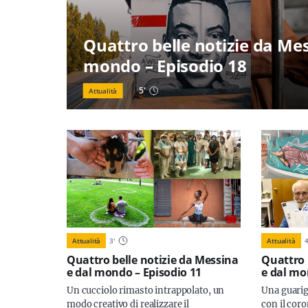
Quattro belle notizie da Mes
mondo – Episodio 18
5
'
Attualità
Attualità
3
'
Attualità
Quattro belle notizie da Messina
Quattro 
e dal mondo – Episodio 11
e dal mo
Un cucciolo rimasto intrappolato, un
Una guarig
modo creativo di realizzare il
con il cor