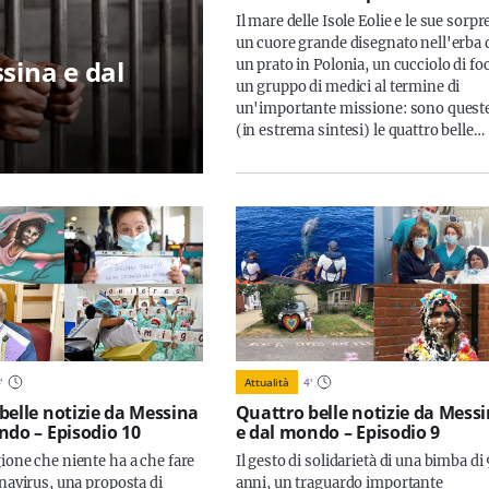
Il mare delle Isole Eolie e le sue sorpr
un cuore grande disegnato nell'erba 
sina e dal
un prato in Polonia, un cucciolo di fo
un gruppo di medici al termine di
un'importante missione: sono quest
(in estrema sintesi) le quattro belle…
4
'
Attualità
4
'
belle notizie da Messina
Quattro belle notizie da Mess
ndo – Episodio 10
e dal mondo – Episodio 9
ione che niente ha a che fare
Il gesto di solidarietà di una bimba di
onavirus, una proposta di
anni, un traguardo importante