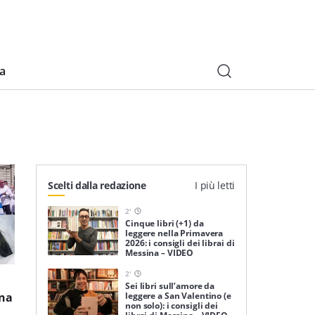
ia
Scelti dalla redazione
I più letti
2
'
Cinque libri (+1) da
leggere nella Primavera
2026: i consigli dei librai di
Messina – VIDEO
2
'
Sei libri sull’amore da
leggere a San Valentino (e
ina
non solo): i consigli dei