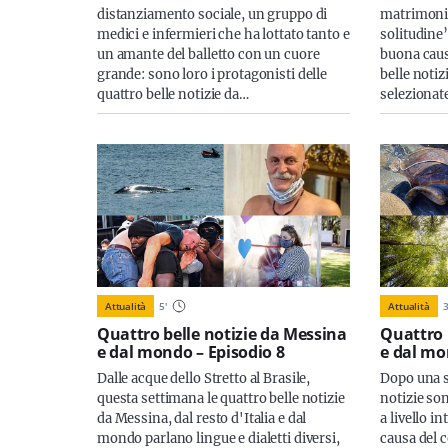
distanziamento sociale, un gruppo di
matrimonio
medici e infermieri che ha lottato tanto e
solitudine
un amante del balletto con un cuore
buona caus
grande: sono loro i protagonisti delle
belle noti
quattro belle notizie da…
selezionat
Attualità
5
'
Attualità
Quattro belle notizie da Messina
Quattro 
e dal mondo – Episodio 8
e dal mo
Dalle acque dello Stretto al Brasile,
Dopo una se
questa settimana le quattro belle notizie
notizie son
da Messina, dal resto d'Italia e dal
a livello i
mondo parlano lingue e dialetti diversi,
causa del c