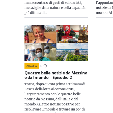
ma raccontano di gesti di solidarietà,
l'appuntam
meraviglie della natura e della capacità,
notizie da 
più diffusa di…
mondo. Al 
Attualità
3
'
Quattro belle notizie da Messina
e dal mondo – Episodio 2
Torna, dopo questa prima settimana di
Fase 2 della lotta al coronavirus,
l'appuntamento con le quattro belle
notizie da Messina, dall'Italia e dal
mondo. Quattro notizie positive per
risollevare il morale e trovare un po' di