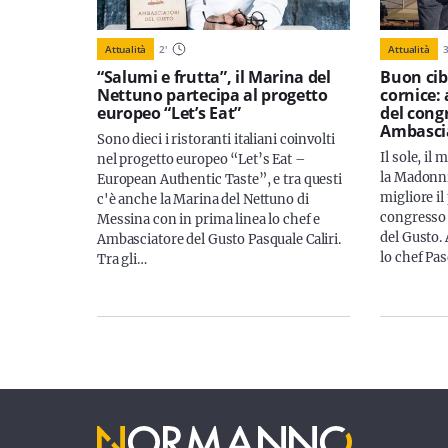
Attualità
2
'
Attualità
“Salumi e frutta”, il Marina del
Buon cib
Nettuno partecipa al progetto
cornice: 
europeo “Let’s Eat”
del cong
Ambascia
Sono dieci i ristoranti italiani coinvolti
Il sole, il
nel progetto europeo “Let’s Eat –
la Madonni
European Authentic Taste”, e tra questi
migliore il
c'è anche la Marina del Nettuno di
congresso 
Messina con in prima linea lo chef e
del Gusto. 
Ambasciatore del Gusto Pasquale Caliri.
lo chef Pas
Tra gli…