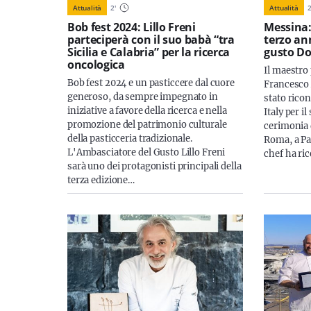
Attualità
2
'
Attualità
Bob fest 2024: Lillo Freni
Messina:
parteciperà con il suo babà “tra
terzo an
Sicilia e Calabria” per la ricerca
gusto Do
oncologica
Il maestro
Bob fest 2024 e un pasticcere dal cuore
Francesco A
generoso, da sempre impegnato in
stato rico
iniziative a favore della ricerca e nella
Italy per i
promozione del patrimonio culturale
cerimonia d
della pasticceria tradizionale.
Roma, a Pal
L'Ambasciatore del Gusto Lillo Freni
chef ha ric
sarà uno dei protagonisti principali della
terza edizione…