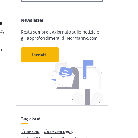
Newsletter
se
te,
Resta sempre aggiornato sulle notizie e
gli approfondimenti di Normanno.com
i
Iscriviti
Tag cloud
#
,
#
,
messina
messina oggi