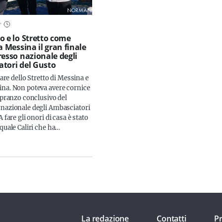
3
'
o e lo Stretto come
a Messina il gran finale
resso nazionale degli
tori del Gusto
 mare dello Stretto di Messina e
na. Non poteva avere cornice
 pranzo conclusivo del
nazionale degli Ambasciatori
A fare gli onori di casa è stato
quale Caliri che ha…
La redazione
Contatti
Pr