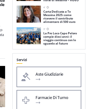
ida
librai di Messina – VIDEO
ole
4
'
Carta Dedicata a Te
Messina 2025: come
ricevere il contributo
alimentare di 500 euro
i
3
'
go
La Pro Loco Capo Peloro
ata
compie dieci anni: il
viaggio continua con lo
sguardo al futuro
Servizi
Aste Giudiziarie
Farmacie Di Turno