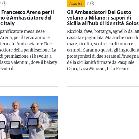
2
'
Attualità
1
'
 Francesco Arena per il
Gli Ambasciatori Del Gusto
no è Ambasciatore del
volano a Milano: i sapori di
c Italy
Sicilia all’hub di Identità Golo
 panificatore messinese
Ricciola, fave, bottarga, agnello da lat
rena, per il terzo anno, è
cassata e pignolata. Ma anche ricci di
nfermato Ambasciatore Doc
mare, ricotta, ventresca di tonno e
l settore della panificazione. La
cannoli. Saranno questi gli ingredient
i premiazione si è svolta a
protagonisti di due serate all'insegna
azzo Valentini, dove il bakery
della sicilianità firmate da Pasquale
evuto il…
Caliri, Luca Miuccio, Lillo Freni e…