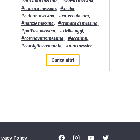
#
,
#
,
attualità messina
eventi messina
#
,
#
,
cronaca messina
sicilia
#
,
#
,
cultura messina
cateno de luca
#
,
#
,
notizie messina
cronaca di messina
#
,
#
,
politica messina
sicilia oggi
#
,
#
,
coronavirus messina
accorinti
#
,
#
consiglio comunale
atm messina
Carica altri
ivacy Policy