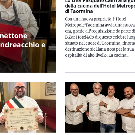
Lo chef Pasquale Caliri alla gu
della cucina dell’Hotel Metrop
di Taormina
Con una nuova proprietà, l’Hotel
Metropole Taormina avvia una nuova
era, grazie all'acquisizione da parte d
panettone
B.Zar Hotel&Co di questo celebre luo
Andreacchio e
situato nel cuore di Taormina, rinom
destinazione siciliana nota per la sua
ospitalità di alto livello. La cucina…