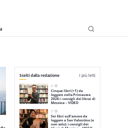
ia
Scelti dalla redazione
I più letti
2
'
Cinque libri (+1) da
leggere nella Primavera
2026: i consigli dei librai di
Messina – VIDEO
2
'
Sei libri sull’amore da
leggere a San Valentino (e
non solo): i consigli dei