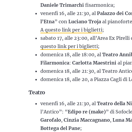
Daniele Trimarchi
fisarmonica;
venerdì 16, alle 21:30, al
Palazzo dei Co
l’Etna
” con
Luciano Troja
al pianofort
A questo link per i biglietti
;
sabato 17, alle 23:00, all’Area Ex Pirelli 
questo link per i biglietti
;
domenica 18, alle 18:00, al
Teatro Anni
Filarmonica
:
Carlotta Maestrini
al pia
domenica 18, alle 21:30, al Teatro Anti
domenica 18, alle 20, a Piazza Cagli di 
Teatro
venerdì 16, alle 21:30, al
Teatro della N
l’Antico”: “
Edipo re (make)
” di Sofocl
Garofalo
,
Cinzia Maccagnano
,
Luna M
Bottega del Pane
;