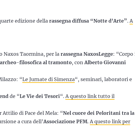
quarte edizione della
rassegna diffusa “Notte d’Arte”
.
A
ico Naxos Taormina, per la
rassegna NaxosLegge
: “Corpo 
archeo-filosofica al tramonto
, con
Alberto Giovanni
Milazzo: “
Le Jurnate di Simenza
“, seminari, laboratori e
kend
de “
Le Vie dei Tesori
“.
A questo link tutto il
r Attilio di Pace del Mela: “
Nel cuore dei Peloritani tra la
ursione a cura dell’
Associazione PFM
.
A questo link per