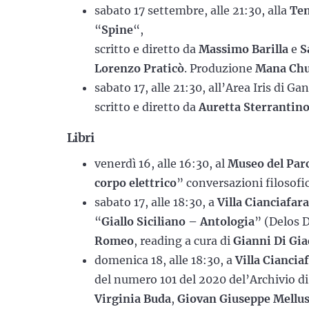
sabato 17 settembre, alle 21:30, alla
Ten
“
Spine
“,
scritto e diretto da
Massimo Barilla
e
S
Lorenzo Praticò
. Produzione
Mana Chu
sabato 17, alle 21:30, all’Area Iris di Ganz
scritto e diretto da
Auretta Sterrantin
Libri
venerdì 16, alle 16:30, al
Museo del Par
corpo elettrico
” conversazioni filosof
sabato 17, alle 18:30, a
Villa Cianciafara
“
Giallo Siciliano – Antologia
” (Delos D
Romeo
, reading a cura di
Gianni Di Gi
domenica 18, alle 18:30, a
Villa Ciancia
del numero 101 del 2020 del’Archivio d
Virginia Buda
,
Giovan Giuseppe Mellus