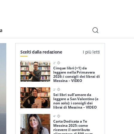
ia
Scelti dalla redazione
I più letti
2
'
Cinque libri (+1) da
leggere nella Primavera
2026: i consigli dei librai di
Messina – VIDEO
2
'
Sei libri sull’amore da
leggere a San Valentino (e
non solo): i consigli dei
librai di Messina – VIDEO
4
'
Carta Dedicata a Te
Messina 2025: come
ricevere il contributo
alimentare di 500 euro