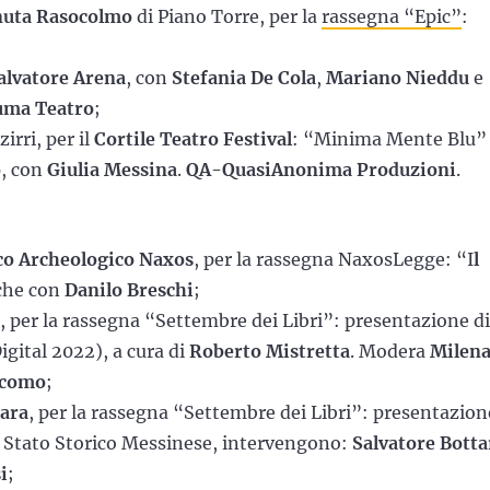
uta Rasocolmo
di Piano Torre, per la
rassegna “Epic”
:
alvatore Arena
, con
Stefania De Cola
,
Mariano Nieddu
e
ma Teatro
;
irri, per il
Cortile Teatro Festival
: “Minima Mente Blu”
o
, con
Giulia Messina
.
QA-QuasiAnonima Produzioni
.
co Archeologico Naxos
, per la rassegna NaxosLegge: “I
l
iche con
Danilo Breschi
;
, per la rassegna “Settembre dei Libri”: presentazione di
igital 2022), a cura di
Roberto Mistretta
. Modera
Milen
acomo
;
fara
, per la rassegna “Settembre dei Libri”: presentazion
i Stato Storico Messinese, intervengono:
Salvatore Botta
i
;