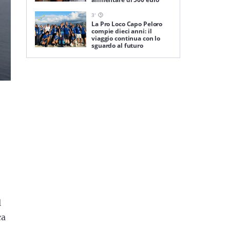
3
'
La Pro Loco Capo Peloro
compie dieci anni: il
viaggio continua con lo
sguardo al futuro
l
ca