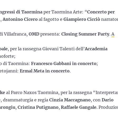
ngressi di Taormina
per Taormina Arte: “
Concerto per
e,
Antonino Cicero
al fagotto e
Giampiero Cicciò
narrator
di Villafranca,
OMD
presenta:
Closing Summer Party
.
A
bale
, per la rassegna Giovani Talenti dell’
Accademia
noforte;
co di Taormina:
Francesco Gabbani in concerto
;
Letojanni:
Ermal Meta in concerto
.
ike
al Parco Naxos Taormina, per la rassegna “Interpreta
e, drammaturgia e regia
Cinzia Maccagnano
, con
Dario
arongiu
,
Cristina Putignano
,
Raffaele Gangale
. Produzi