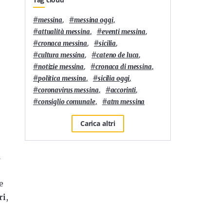
#
,
#
,
messina
messina oggi
#
,
#
,
attualità messina
eventi messina
#
,
#
,
cronaca messina
sicilia
#
,
#
,
cultura messina
cateno de luca
#
,
#
,
notizie messina
cronaca di messina
#
,
#
,
politica messina
sicilia oggi
#
,
#
,
coronavirus messina
accorinti
#
,
#
consiglio comunale
atm messina
Carica altri
a
e
ri
,