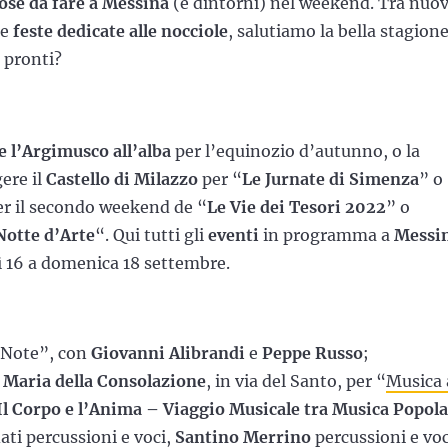
ose da fare a Messina
(e dintorni) nel weekend. Tra nuo
e
feste dedicate alle nocciole
, salutiamo la bella stagione
 pronti?
e l’Argimusco all’alba
per l’equinozio d’autunno, o la
ere il
Castello di Milazzo
per “
Le Jurnate di Simenza
” o
per il secondo weekend de “
Le Vie dei Tesori 2022
” o
Notte d’Arte
“. Qui tutti gli
eventi
in programma a
Messi
ì 16 a domenica 18 settembre.
2Note”, con
Giovanni Alibrandi
e
Peppe Russo
;
 Maria della Consolazione
, in via del Santo, per “
Musica 
Il Corpo e l’Anima – Viaggio Musicale tra Musica Popol
iati percussioni e voci,
Santino Merrino
percussioni e voc