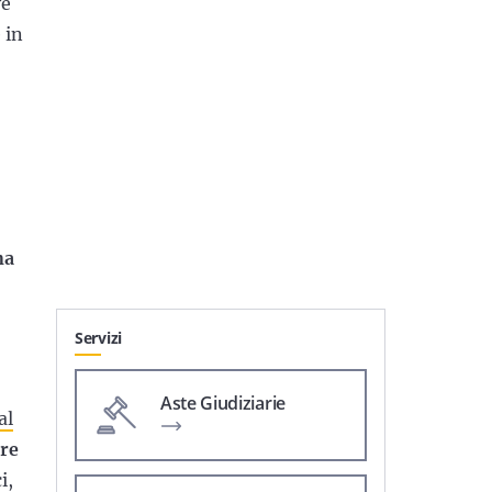
ve
 in
na
Servizi
Aste Giudiziarie
al
are
i,