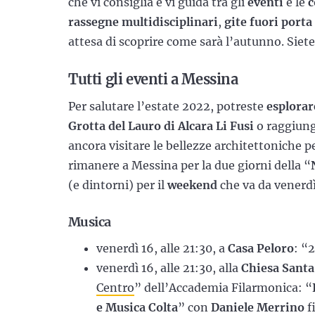
che vi consiglia e vi guida tra gli
eventi
e le
c
rassegne multidisciplinari
,
gite fuori porta
attesa di scoprire come sarà l’autunno. Siete
Tutti gli eventi a Messina
Per salutare l’estate 2022, potreste
esplorar
Grotta del Lauro di Alcara Li Fusi
o raggiung
ancora visitare le bellezze architettoniche 
rimanere a Messina per la due giorni della “
(e dintorni) per il
weekend
che va da venerd
Musica
venerdì 16, alle 21:30, a
Casa Peloro
: “
venerdì 16, alle 21:30, alla
Chiesa Santa
Centro
” dell’Accademia Filarmonica: “
e Musica Colta
” con
Daniele Merrino
f