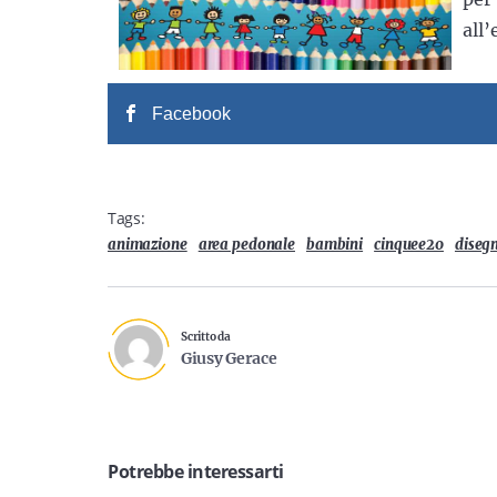
all
Facebook
Tags:
animazione
area pedonale
bambini
cinquee20
diseg
Scritto da
Giusy Gerace
Potrebbe interessarti