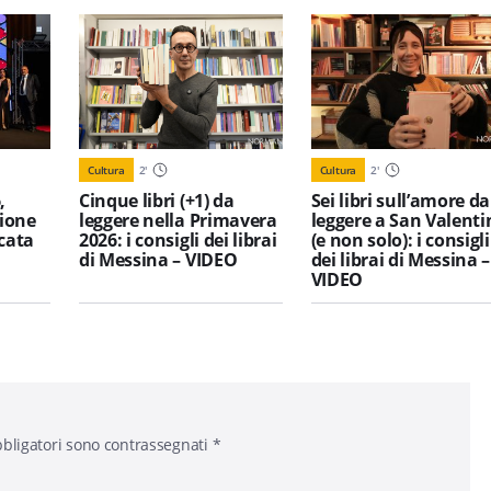
Cultura
2
'
Cultura
2
'
,
Cinque libri (+1) da
Sei libri sull’amore da
ione
leggere nella Primavera
leggere a San Valenti
icata
2026: i consigli dei librai
(e non solo): i consigli
di Messina – VIDEO
dei librai di Messina –
VIDEO
bligatori sono contrassegnati
*