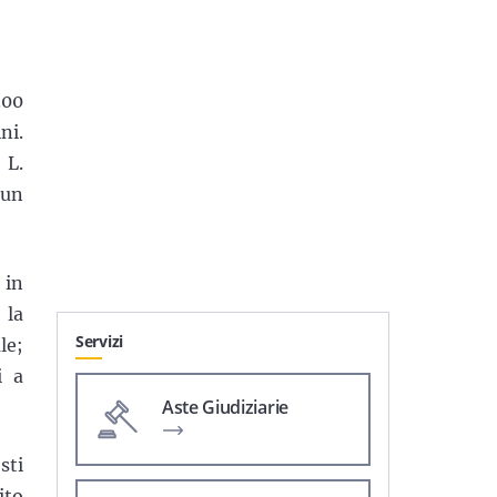
.00
ni.
 L.
 un
 in
 la
Servizi
le;
i a
Aste Giudiziarie
sti
ito