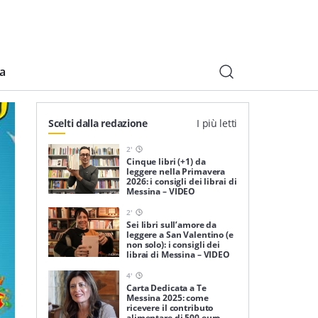
ia
Scelti dalla redazione
I più letti
2
'
Cinque libri (+1) da
leggere nella Primavera
2026: i consigli dei librai di
Messina – VIDEO
2
'
Sei libri sull’amore da
leggere a San Valentino (e
non solo): i consigli dei
librai di Messina – VIDEO
4
'
Carta Dedicata a Te
Messina 2025: come
ricevere il contributo
alimentare di 500 euro