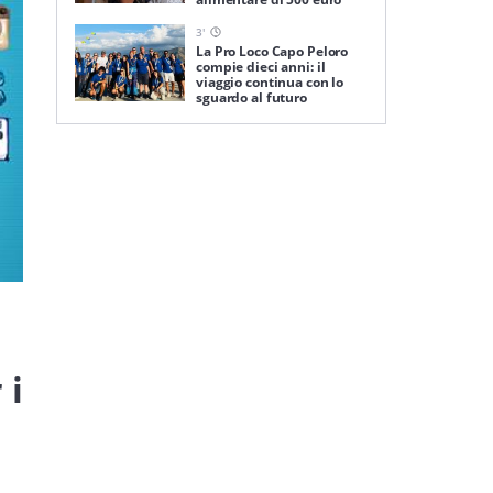
3
'
La Pro Loco Capo Peloro
compie dieci anni: il
viaggio continua con lo
sguardo al futuro
 i