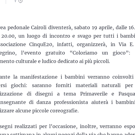
1
'
rea pedonale Cairoli diventerà, sabato 19 aprile, dalle 16
e 20.00, un luogo di incontro e svago per tutti i bambi
ssociazione CinquE20, infatti, organizzerà, in Via E.
legrino, l’evento gratuito “Coloriamo un gioco”:
ento culturale e ludico dedicato ai più piccoli.
ante la manifestazione i bambini verranno coinvolti
ersi giochi: saranno forniti materiali naturali per
lizzazione di disegni a tema Primaverile e Pasqua
insegnante di danza professionista aiuterà i bambin
lizzare alcune piccole coreograﬁe.
isegni realizzati per l’occasione, inoltre, verranno espo
 una settimana in alcuni negozi della via che hanno ader