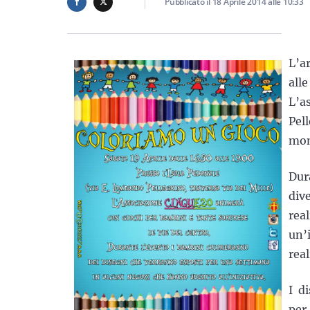
Pubblicato il
18 Aprile 2014
alle
10:33
L’a
all
L’a
Pel
mom
Dur
div
rea
un’
rea
I d
per