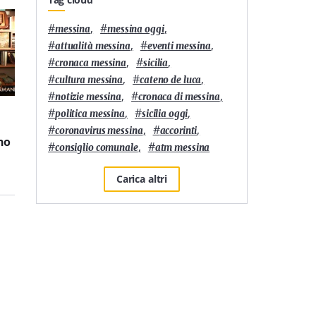
#
,
#
,
messina
messina oggi
#
,
#
,
attualità messina
eventi messina
#
,
#
,
cronaca messina
sicilia
#
,
#
,
cultura messina
cateno de luca
#
,
#
,
notizie messina
cronaca di messina
Cultura
2
'
Cultura
2
'
#
,
#
,
politica messina
sicilia oggi
Cinque libri da leggere
Cinque libri da leggere
#
,
#
,
coronavirus messina
accorinti
no
(o regalare) a Natale
nell’autunno 2025: i
#
,
#
consiglio comunale
atm messina
2025: i consigli dei librai
consigli dei librai di
di Messina – VIDEO
Messina – VIDEO
Carica altri