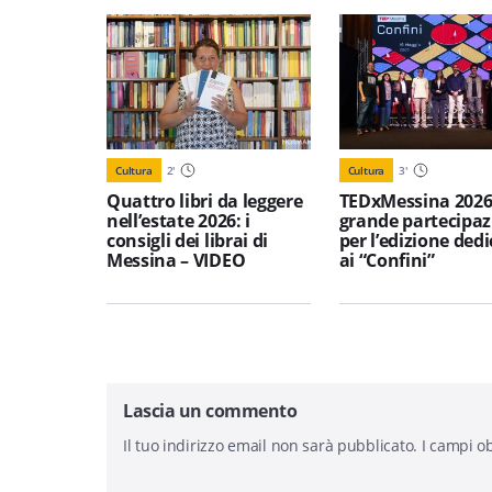
Cultura
2
'
Cultura
3
'
Quattro libri da leggere
TEDxMessina 2026
nell’estate 2026: i
grande partecipaz
consigli dei librai di
per l’edizione ded
Messina – VIDEO
ai “Confini”
Lascia un commento
Il tuo indirizzo email non sarà pubblicato.
I campi ob