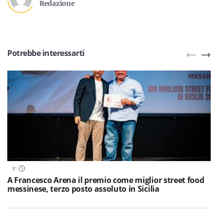
Redazione
Potrebbe interessarti
3
'
A Francesco Arena il premio come miglior street food
messinese, terzo posto assoluto in Sicilia