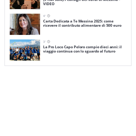
VIDEO
4
'
Carta Dedicata a Te Messina 2025: come
ricevere il contributo alimentare di 500 euro
3
'
La Pro Loco Capo Peloro compie dieci anni: il
viaggio continua con lo sguardo al futuro