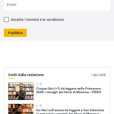
Accetto i termini e le condizioni
Scelti dalla redazione
I più letti
2
'
Cinque libri (+1) da leggere nella Primavera
2026: i consigli dei librai di Messina – VIDEO
2
'
Sei libri sull’amore da leggere a San Valentino
(e non solo): i consigli dei librai di Messina –